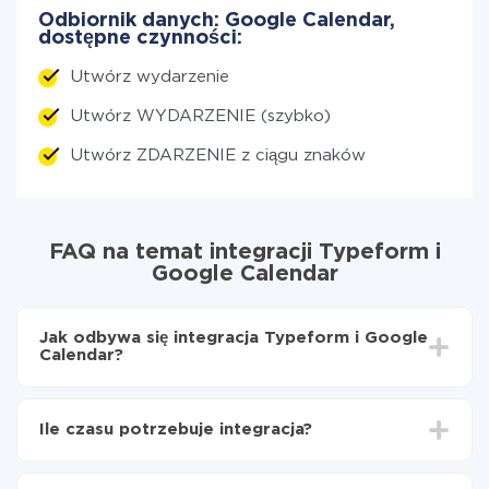
Odbiornik danych: Google Calendar,
dostępne czynności:
Utwórz wydarzenie
Utwórz WYDARZENIE (szybko)
Utwórz ZDARZENIE z ciągu znaków
FAQ na temat integracji Typeform i
Google Calendar
Jak odbywa się integracja Typeform i Google
Calendar?
Najpierw
zarejestruj się w ApiX-Drive
Wybierz, jakie dane przenieść z Typeform do
Ile czasu potrzebuje integracja?
Google Calendar
Włącz aktualizację
W zależności od systemu, z którym będziesz
Teraz dane będą automatycznie przesyłane z