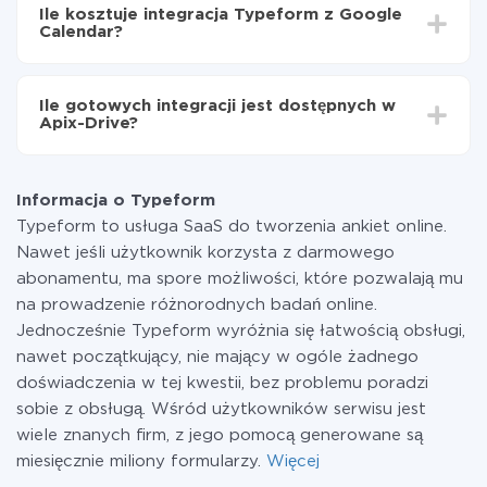
integrować, czas konfiguracji może się różnić i wynosić
Typeform do Google Calendar
Ile kosztuje integracja Typeform z Google
od 5 do 30 minut. Konfiguracja zajmuje średnio 10-15
Calendar?
minut.
Za właśnie integrację nie musisz płacić nic, a cała
funkcjonalność jest dostępna we wszystkich taryfach.
Ile gotowych integracji jest dostępnych w
Płacisz tylko za ilość danych, która faktycznie jest
Apix-Drive?
przekazywana z jednego z Twoich systemów do
drugiego za pośrednictwem naszej usługi. Jeśli
W tej chwili zakończyliśmy 296+ integracji oprócz
dysponujesz niewielką ilością danych miesięcznie,
Typeform i Google Calendar
możesz bezpiecznie skorzystać z darmowej taryfy lub
Informacja o Typeform
w razie potrzeby przełączyć się na płatną. Więcej
Typeform to usługa SaaS do tworzenia ankiet online.
informacji o
taryfach
.
Nawet jeśli użytkownik korzysta z darmowego
abonamentu, ma spore możliwości, które pozwalają mu
na prowadzenie różnorodnych badań online.
Jednocześnie Typeform wyróżnia się łatwością obsługi,
nawet początkujący, nie mający w ogóle żadnego
doświadczenia w tej kwestii, bez problemu poradzi
sobie z obsługą. Wśród użytkowników serwisu jest
wiele znanych firm, z jego pomocą generowane są
miesięcznie miliony formularzy.
Więcej