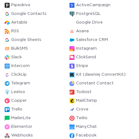
Pipedrive
ActiveCampaign
Google Contacts
PostgreSQL
Airtable
Google Drive
RSS
Asana
Google Sheets
Salesforce CRM
BulkSMS
Instagram
Slack
ClickSend
Intercom
Stripe
ClickUp
Kit (dawniej ConvertKit)
Telegram
Constant Contact
Leeloo
Todoist
Copper
MailChimp
Trello
Crove
MailerLite
Twilio
Elementor
ManyChat
Webhooks
Facebook