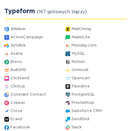
Typeform
(167 gotowych złączy)
AWeber
MailChimp
ActiveCampaign
MailerLite
Airtable
Monday.com
Asana
MySQL
Brevo
Notion
BulkSMS
Omnicell
ClickSend
Opencart
ClickUp
Pipedrive
Constant Contact
PostgreSQL
Copper
PrestaShop
Crove
Salesforce CRM
Ecwid
SendGrid
Facebook
Slack