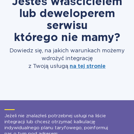
Jesteś właścicielem
lub deweloperem
serwisu
którego nie mamy?
Dowiedz się, na jakich warunkach możemy
wdrożyć integrację
z Twoją usługą
na tej stronie
Jeżeli nie znalazłeś potrzebnej usługi na liście
integracji lub chcesz otrzymać kalkulację
indywidualnego planu taryfowego, poinformuj
nas o tym pod adresem: