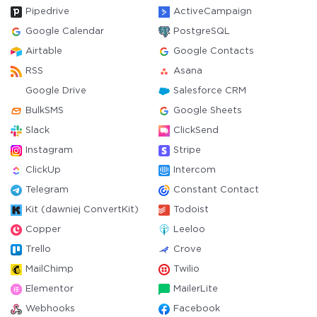
Pipedrive
ActiveCampaign
Google Calendar
PostgreSQL
Airtable
Google Contacts
RSS
Asana
Google Drive
Salesforce CRM
BulkSMS
Google Sheets
Slack
ClickSend
Instagram
Stripe
ClickUp
Intercom
Telegram
Constant Contact
Kit (dawniej ConvertKit)
Todoist
Copper
Leeloo
Trello
Crove
MailChimp
Twilio
Elementor
MailerLite
Webhooks
Facebook