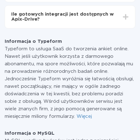
minut.
Za właśnie integrację nie musisz płacić nic, a cała
funkcjonalność jest dostępna we wszystkich taryfach.
Ile gotowych integracji jest dostępnych w
Płacisz tylko za ilość danych, która faktycznie jest
Apix-Drive?
przekazywana z jednego z Twoich systemów do
drugiego za pośrednictwem naszej usługi. Jeśli
W tej chwili zakończyliśmy 296+ integracji oprócz
dysponujesz niewielką ilością danych miesięcznie,
Typeform i MySQL
możesz bezpiecznie skorzystać z darmowej taryfy lub
Informacja o Typeform
w razie potrzeby przełączyć się na płatną. Więcej
Typeform to usługa SaaS do tworzenia ankiet online.
informacji o
taryfach
.
Nawet jeśli użytkownik korzysta z darmowego
abonamentu, ma spore możliwości, które pozwalają mu
na prowadzenie różnorodnych badań online.
Jednocześnie Typeform wyróżnia się łatwością obsługi,
nawet początkujący, nie mający w ogóle żadnego
doświadczenia w tej kwestii, bez problemu poradzi
sobie z obsługą. Wśród użytkowników serwisu jest
wiele znanych firm, z jego pomocą generowane są
miesięcznie miliony formularzy.
Więcej
Informacja o MySQL