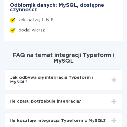
Odbiornik danych: MySQL, dostępne
czynności:
zaktualizuj LINIĘ
dodaj wiersz
FAQ na temat integracji Typeform i
MySQL
Jak odbywa się integracja Typeform i
MySQL?
Najpierw
zarejestruj się w ApiX-Drive
Wybierz, jakie dane przenieść z Typeform do
Ile czasu potrzebuje integracja?
MySQL
Włącz aktualizację
W zależności od systemu, z którym będziesz
Teraz dane będą automatycznie przesyłane z
integrować, czas konfiguracji może się różnić i wynosić
Typeform do MySQL
Ile kosztuje integracja Typeform z MySQL?
od 5 do 30 minut. Konfiguracja zajmuje średnio 10-15