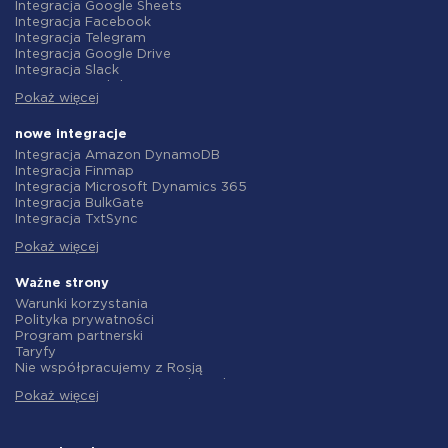
Integracja Google Sheets
Integracja Facebook
Integracja Telegram
Integracja Google Drive
Integracja Slack
Integracja MailChimp
Pokaż więcej
Integracja Gmail
Integracja Trello
Integracja ClickUp
nowe integracje
Integracja Airtable
Integracja Amazon DynamoDB
Integracja Google Contacts
Integracja Finmap
Integracja OpenAI (ChatGPT)
Integracja Microsoft Dynamics 365
Integracja Instagram
Integracja BulkGate
Integracja ActiveCampaign
Integracja TxtSync
Integracja Typeform
Integracja Wire2Air
Integracja Salesforce CRM
Pokaż więcej
Integracja Corezoid
Integracja Monday.com
Integracja Infobip
Integracja Notion
Integracja Instasent
Ważne strony
Integracja Stripe
Integracja AtomPark
Warunki korzystania
Integracja AWeber
Integracja TXTImpact
Polityka prywatności
Integracja Asana
Integracja Campaign Monitor
Program partnerski
Integracja ZOHO CRM
Integracja CM.com
Taryfy
Integracja Webhooks
Integracja D7 Networks
Nie współpracujemy z Rosją
Integracja GetResponse
Integracja SMS.to
Umowa o przetwarzanie danych
Integracja WooCommerce
Integracja SMSGlobal
Pokaż więcej
polityka zwrotów
Integracja Pipedrive
Integracja Textlocal
Indywidualne rozwiązanie
Integracja Google Calendar
Integracja ShoutOUT
Warunki programu partnerskiego
Integracja Opencart
Integracja Apifonica