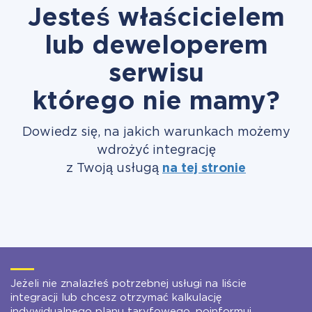
Jesteś właścicielem
lub deweloperem
serwisu
którego nie mamy?
Dowiedz się, na jakich warunkach możemy
wdrożyć integrację
z Twoją usługą
na tej stronie
Jeżeli nie znalazłeś potrzebnej usługi na liście
integracji lub chcesz otrzymać kalkulację
indywidualnego planu taryfowego, poinformuj