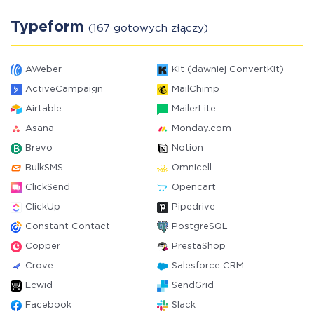
Typeform
(167 gotowych złączy)
AWeber
Kit (dawniej ConvertKit)
ActiveCampaign
MailChimp
Airtable
MailerLite
Asana
Monday.com
Brevo
Notion
BulkSMS
Omnicell
ClickSend
Opencart
ClickUp
Pipedrive
Constant Contact
PostgreSQL
Copper
PrestaShop
Crove
Salesforce CRM
Ecwid
SendGrid
Facebook
Slack