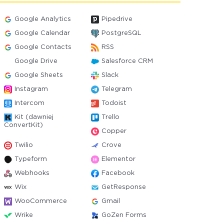
Google Analytics
Pipedrive
Google Calendar
PostgreSQL
Google Contacts
RSS
Google Drive
Salesforce CRM
Google Sheets
Slack
Instagram
Telegram
Intercom
Todoist
Kit (dawniej
Trello
ConvertKit)
Copper
Twilio
Crove
Typeform
Elementor
Webhooks
Facebook
Wix
GetResponse
WooCommerce
Gmail
Wrike
GoZen Forms