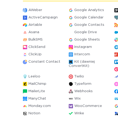
AWeber
Google Analytics
ActiveCampaign
Google Calendar
Airtable
Google Contacts
Asana
Google Drive
BulkSMS
Google Sheets
ClickSend
Instagram
ClickUp
Intercom
Constant Contact
Kit (dawniej
ConvertKit)
Leeloo
Twilio
MailChimp
Typeform
MailerLite
Webhooks
ManyChat
Wix
Monday.com
WooCommerce
Notion
Wrike