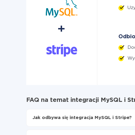
Uzy
Odbio
Do
Wy
FAQ na temat integracji MySQL i St
Jak odbywa się integracja MySQL i Stripe?
Najpierw
zarejestruj się w ApiX-Drive
Wybierz, jakie dane przenieść z MySQL do Str