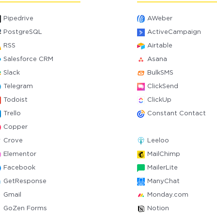
Pipedrive
AWeber
PostgreSQL
ActiveCampaign
RSS
Airtable
Salesforce CRM
Asana
Slack
BulkSMS
Telegram
ClickSend
Todoist
ClickUp
Trello
Constant Contact
Copper
Crove
Leeloo
Elementor
MailChimp
Facebook
MailerLite
GetResponse
ManyChat
Gmail
Monday.com
GoZen Forms
Notion