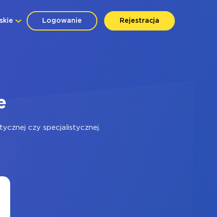
skie
Logowanie
Rejestracja
e
cznej czy specjalistycznej.