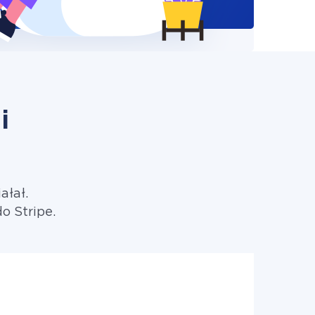
i
ałał.
o Stripe.