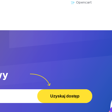
Opencart
wy
Uzyskaj dostęp