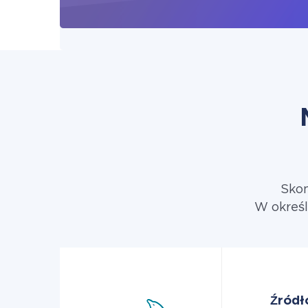
Skon
W określ
Źródł