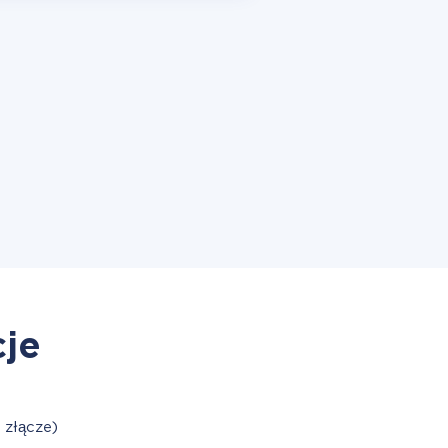
cje
 złącze)