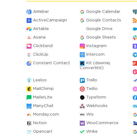
AWeber
Google Calendar
ActiveCampaign
Google Contacts
Airtable
Google Drive
Asana
Google Sheets
ClickSend
Instagram
ClickUp
Intercom
Constant Contact
Kit (dawniej
ConvertKit)
Leeloo
Trello
MailChimp
Twilio
MailerLite
Typeform
ManyChat
Webhooks
Monday.com
Wix
Notion
WooCommerce
Opencart
Wrike