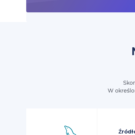
Skon
W określo
Źródł