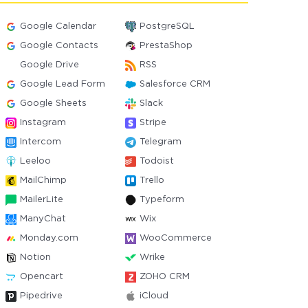
Google Calendar
PostgreSQL
Google Contacts
PrestaShop
Google Drive
RSS
Google Lead Form
Salesforce CRM
Google Sheets
Slack
Instagram
Stripe
Intercom
Telegram
Leeloo
Todoist
MailChimp
Trello
MailerLite
Typeform
ManyChat
Wix
Monday.com
WooCommerce
Notion
Wrike
Opencart
ZOHO CRM
Pipedrive
iCloud