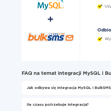
Uzy
Odbio
Wyś
FAQ na temat integracji MySQL i B
Jak odbywa się integracja MySQL i BulkSMS
Najpierw
zarejestruj się w ApiX-Drive
Wybierz, jakie dane przenieść z MySQL do Bu
Ile czasu potrzebuje integracja?
Włącz aktualizację
Teraz dane będą automatycznie przesyłane 