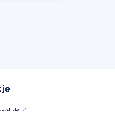
cje
owych złączy)