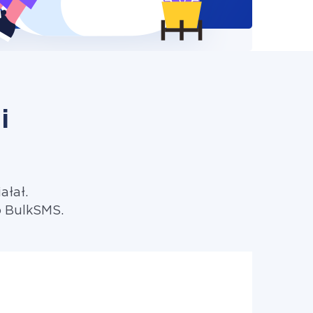
i
ałał.
o BulkSMS.