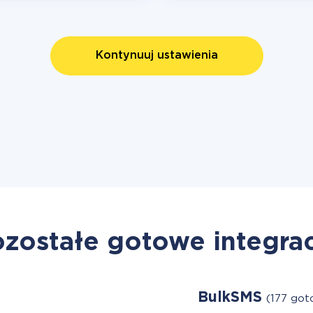
Kontynuuj ustawienia
zostałe gotowe integra
BulkSMS
(177 got