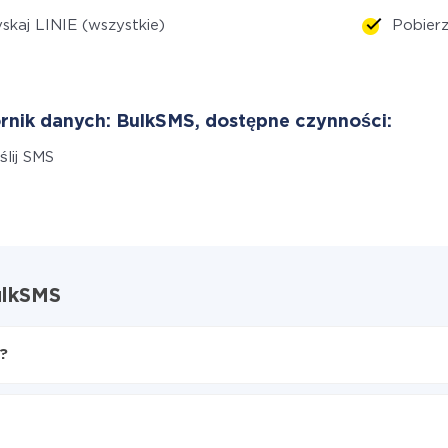
skaj LINIE (wszystkie)
Pobier
rnik danych: BulkSMS, dostępne czynności:
lij SMS
ulkSMS
?
lkSMS
z MySQL do BulkSMS