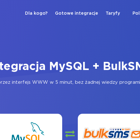
Dla kogo?
Gotowe integracje
Taryfy
Pol
ntegracja MySQL + BulkS
rzez interfejs WWW w 5 minut, bez żadnej wiedzy programist