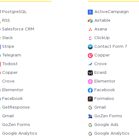
PostgreSQL
ActiveCampaign
RSS
Airtable
Salesforce CRM
Asana
Slack
ClickUp
Stripe
Contact Form 7
Telegram
Copper
Todoist
Crove
Copper
Ecwid
Crove
Elementor
Elementor
Facebook
Facebook
Formaloo
GetResponse
Gmail
Gmail
GoZen Forms
GoZen Forms
Google Ads
Google Analytics
Google Analytics