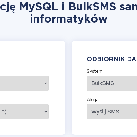
cję MySQL i BulkSMS sa
informatyków
ODBIORNIK D
System
Akcja