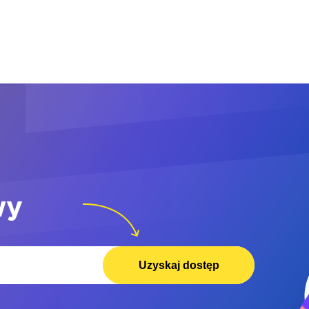
wy
Uzyskaj dostęp