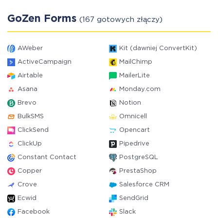
GoZen Forms
(167 gotowych złączy)
AWeber
Kit (dawniej ConvertKit)
ActiveCampaign
MailChimp
Airtable
MailerLite
Asana
Monday.com
Brevo
Notion
BulkSMS
Omnicell
ClickSend
Opencart
ClickUp
Pipedrive
Constant Contact
PostgreSQL
Copper
PrestaShop
Crove
Salesforce CRM
Ecwid
SendGrid
Facebook
Slack