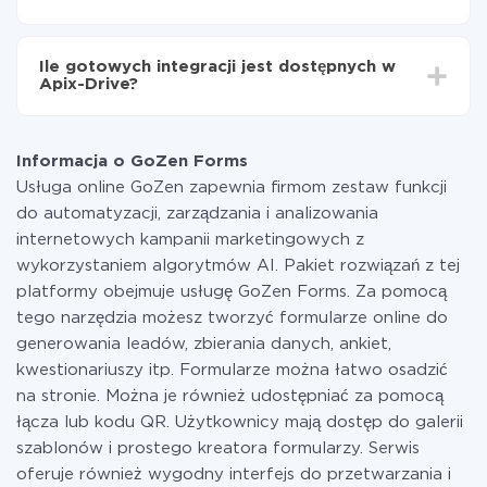
minut.
Za właśnie integrację nie musisz płacić nic, a cała
funkcjonalność jest dostępna we wszystkich taryfach.
Ile gotowych integracji jest dostępnych w
Płacisz tylko za ilość danych, która faktycznie jest
Apix-Drive?
przekazywana z jednego z Twoich systemów do
drugiego za pośrednictwem naszej usługi. Jeśli
W tej chwili zakończyliśmy 296+ integracji oprócz
dysponujesz niewielką ilością danych miesięcznie,
GoZen Forms i MySQL
możesz bezpiecznie skorzystać z darmowej taryfy lub
Informacja o GoZen Forms
w razie potrzeby przełączyć się na płatną. Więcej
Usługa online GoZen zapewnia firmom zestaw funkcji
informacji o
taryfach
.
do automatyzacji, zarządzania i analizowania
internetowych kampanii marketingowych z
wykorzystaniem algorytmów AI. Pakiet rozwiązań z tej
platformy obejmuje usługę GoZen Forms. Za pomocą
tego narzędzia możesz tworzyć formularze online do
generowania leadów, zbierania danych, ankiet,
kwestionariuszy itp. Formularze można łatwo osadzić
na stronie. Można je również udostępniać za pomocą
łącza lub kodu QR. Użytkownicy mają dostęp do galerii
szablonów i prostego kreatora formularzy. Serwis
oferuje również wygodny interfejs do przetwarzania i