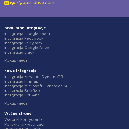
igor@apix-drive.com
popularne integracje
Integracja Google Sheets
Integracja Facebook
Integracja Telegram
Integracja Google Drive
Integracja Slack
Integracja MailChimp
Pokaż więcej
Integracja Gmail
Integracja Trello
Integracja ClickUp
nowe integracje
Integracja Airtable
Integracja Amazon DynamoDB
Integracja Google Contacts
Integracja Finmap
Integracja OpenAI (ChatGPT)
Integracja Microsoft Dynamics 365
Integracja Instagram
Integracja BulkGate
Integracja ActiveCampaign
Integracja TxtSync
Integracja Typeform
Integracja Wire2Air
Integracja Salesforce CRM
Pokaż więcej
Integracja Corezoid
Integracja Monday.com
Integracja Infobip
Integracja Notion
Integracja Instasent
Ważne strony
Integracja Stripe
Integracja AtomPark
Warunki korzystania
Integracja AWeber
Integracja TXTImpact
Polityka prywatności
Integracja Asana
Integracja Campaign Monitor