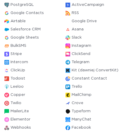
PostgreSQL
ActiveCampaign
Google Contacts
RSS
Airtable
Google Drive
Salesforce CRM
Asana
Google Sheets
Slack
BulkSMS
Instagram
Stripe
ClickSend
Intercom
Telegram
ClickUp
Kit (dawniej ConvertKit)
Todoist
Constant Contact
Leeloo
Trello
Copper
MailChimp
Twilio
Crove
MailerLite
Typeform
Elementor
ManyChat
Webhooks
Facebook