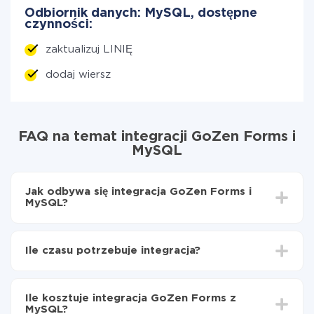
Odbiornik danych: MySQL, dostępne
czynności:
zaktualizuj LINIĘ
dodaj wiersz
FAQ na temat integracji GoZen Forms i
MySQL
Jak odbywa się integracja GoZen Forms i
MySQL?
Najpierw
zarejestruj się w ApiX-Drive
Wybierz, jakie dane przenieść z GoZen Forms do
Ile czasu potrzebuje integracja?
MySQL
Włącz aktualizację
W zależności od systemu, z którym będziesz
Teraz dane będą automatycznie przesyłane z
integrować, czas konfiguracji może się różnić i wynosić
GoZen Forms do MySQL
Ile kosztuje integracja GoZen Forms z
od 5 do 30 minut. Konfiguracja zajmuje średnio 10-15
MySQL?