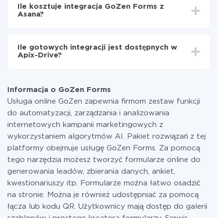
integrować, czas konfiguracji może się różnić i wynosić
GoZen Forms do Asana
Ile kosztuje integracja GoZen Forms z
od 5 do 30 minut. Konfiguracja zajmuje średnio 10-15
Asana?
minut.
Za właśnie integrację nie musisz płacić nic, a cała
funkcjonalność jest dostępna we wszystkich taryfach.
Ile gotowych integracji jest dostępnych w
Płacisz tylko za ilość danych, która faktycznie jest
Apix-Drive?
przekazywana z jednego z Twoich systemów do
drugiego za pośrednictwem naszej usługi. Jeśli
W tej chwili zakończyliśmy 296+ integracji oprócz
dysponujesz niewielką ilością danych miesięcznie,
GoZen Forms i Asana
możesz bezpiecznie skorzystać z darmowej taryfy lub
Informacja o GoZen Forms
w razie potrzeby przełączyć się na płatną. Więcej
Usługa online GoZen zapewnia firmom zestaw funkcji
informacji o
taryfach
.
do automatyzacji, zarządzania i analizowania
internetowych kampanii marketingowych z
wykorzystaniem algorytmów AI. Pakiet rozwiązań z tej
platformy obejmuje usługę GoZen Forms. Za pomocą
tego narzędzia możesz tworzyć formularze online do
generowania leadów, zbierania danych, ankiet,
kwestionariuszy itp. Formularze można łatwo osadzić
na stronie. Można je również udostępniać za pomocą
łącza lub kodu QR. Użytkownicy mają dostęp do galerii