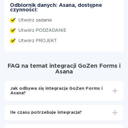
Odbiornik danych: Asana, dostępne
czynności:
Utwórz zadanie
Utwórz PODZADANIE
Utwórz PROJEKT
FAQ na temat integracji GoZen Forms i
Asana
Jak odbywa się integracja GoZen Forms i
Asana?
Najpierw
zarejestruj się w ApiX-Drive
Wybierz, jakie dane przenieść z GoZen Forms do
Ile czasu potrzebuje integracja?
Asana
Włącz aktualizację
W zależności od systemu, z którym będziesz
Teraz dane będą automatycznie przesyłane z