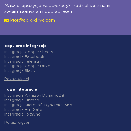
Masz propozycje współpracy? Podziel się z nami
swoimi pomysłami pod adresem:
igor@apix-drive.com
popularne integracje
Integracja Google Sheets
Integracja Facebook
Integracja Telegram
Integracja Google Drive
Integracja Slack
Integracja MailChimp
Pokaż więcej
Integracja Gmail
Integracja Trello
Integracja ClickUp
nowe integracje
Integracja Airtable
Integracja Amazon DynamoDB
Integracja Google Contacts
Integracja Finmap
Integracja OpenAI (ChatGPT)
Integracja Microsoft Dynamics 365
Integracja Instagram
Integracja BulkGate
Integracja ActiveCampaign
Integracja TxtSync
Integracja Typeform
Integracja Wire2Air
Integracja Salesforce CRM
Pokaż więcej
Integracja Corezoid
Integracja Monday.com
Integracja Infobip