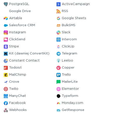
PostgreSQL
ActiveCampaign
Google Drive
RSS
Airtable
Google Sheets
Salesforce CRM
BulkSMS
Instagram
Slack
ClickSend
Intercom
Stripe
ClickUp
Kit (dawniej ConvertKit)
Telegram
Constant Contact
Leeloo
Todoist
Copper
MailChimp
Trello
Crove
MailerLite
Twilio
Elementor
ManyChat
Typeform
Facebook
Monday.com
Webhooks
GetResponse