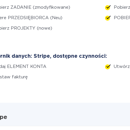
bierz ZADANIE (zmodyfikowane)
Pobie
ere PRZEDSIĘBIORCA (Neu)
POBIE
bierz PROJEKTY (nowe)
rnik danych: Stripe, dostępne czynności:
daj ELEMENT KONTA
Utwórz
staw fakturę
ipe