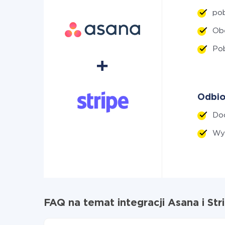
po
Ob
Po
Odbio
Do
Wy
FAQ na temat integracji Asana i Str