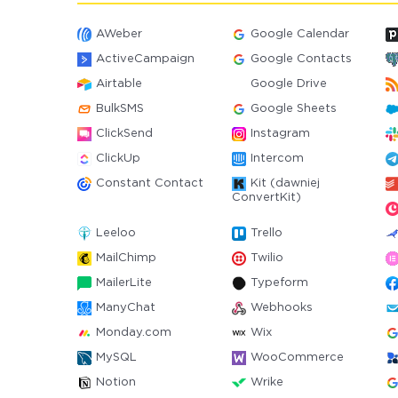
AWeber
Google Calendar
ActiveCampaign
Google Contacts
Airtable
Google Drive
BulkSMS
Google Sheets
ClickSend
Instagram
ClickUp
Intercom
Constant Contact
Kit (dawniej
ConvertKit)
Leeloo
Trello
MailChimp
Twilio
MailerLite
Typeform
ManyChat
Webhooks
Monday.com
Wix
MySQL
WooCommerce
Notion
Wrike