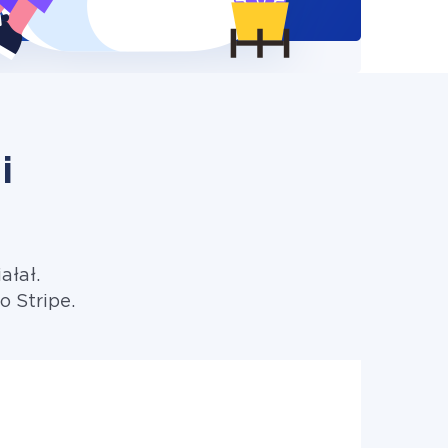
i
ałał.
 Stripe.