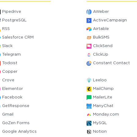
Pipedrive
AWeber
PostgreSQL
ActiveCampaign
RSS
Airtable
Salesforce CRM
BulkSMS
Slack
ClickSend
Telegram
ClickUp
Todoist
Constant Contact
Copper
Crove
Leeloo
Elementor
MailChimp
Facebook
MailerLite
GetResponse
ManyChat
Gmail
Monday.com
GoZen Forms
MySQL
Google Analytics
Notion