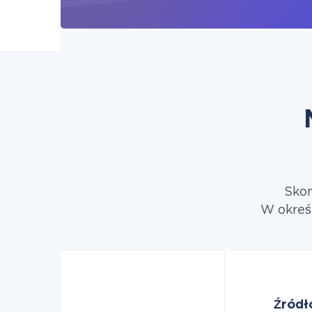
Skon
W okreś
Źródł