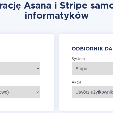
ację Asana i Stripe sam
informatyków
ODBIORNIK D
System
Akcja