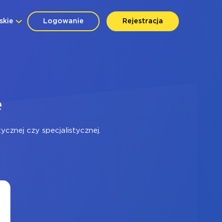
skie
Logowanie
Rejestracja
e
cznej czy specjalistycznej.