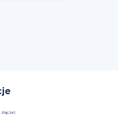
cje
 złącze)