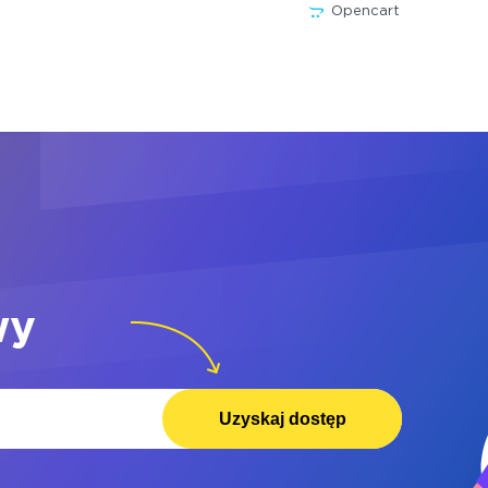
Opencart
wy
Uzyskaj dostęp