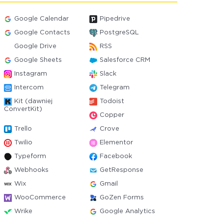
Google Calendar
Pipedrive
Google Contacts
PostgreSQL
Google Drive
RSS
Google Sheets
Salesforce CRM
Instagram
Slack
Intercom
Telegram
Kit (dawniej
Todoist
ConvertKit)
Copper
Trello
Crove
Twilio
Elementor
Typeform
Facebook
Webhooks
GetResponse
Wix
Gmail
WooCommerce
GoZen Forms
Wrike
Google Analytics