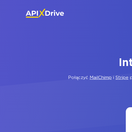
In
Połączyć
MailChimp
i
Stripe
p