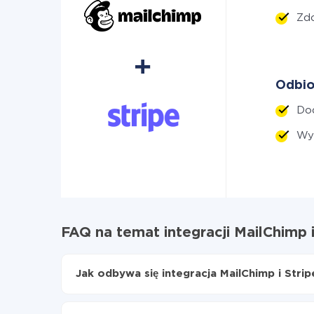
Zd
Odbio
Do
Wy
FAQ na temat integracji MailChimp i
Jak odbywa się integracja MailChimp i Strip
Najpierw
zarejestruj się w ApiX-Drive
Wybierz, jakie dane przenieść z MailChimp do 