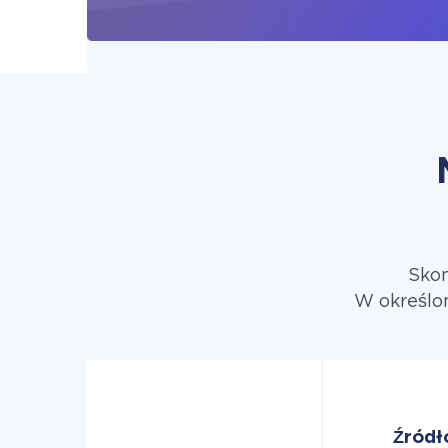
Skon
W określo
Źródł