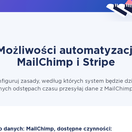
Możliwości automatyzacj
MailChimp i Stripe
figuruj zasady, według których system będzie dzi
nych odstępach czasu przesyłaj dane z MailChimp 
o danych: MailChimp, dostępne czynności: