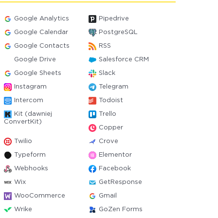
Google Analytics
Pipedrive
Google Calendar
PostgreSQL
Google Contacts
RSS
Google Drive
Salesforce CRM
Google Sheets
Slack
Instagram
Telegram
Intercom
Todoist
Kit (dawniej
Trello
ConvertKit)
Copper
Twilio
Crove
Typeform
Elementor
Webhooks
Facebook
Wix
GetResponse
WooCommerce
Gmail
Wrike
GoZen Forms