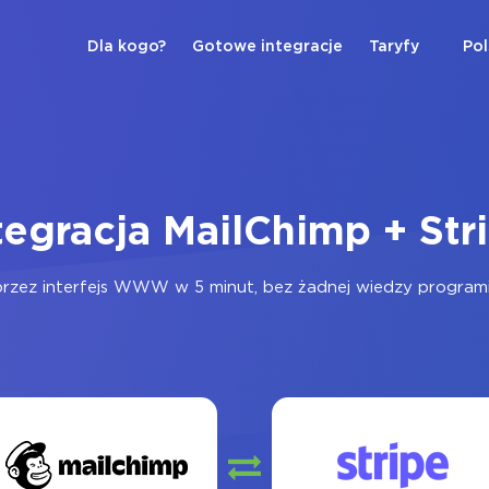
Dla kogo?
Gotowe integracje
Taryfy
Pol
tegracja MailChimp + Str
rzez interfejs WWW w 5 minut, bez żadnej wiedzy programist