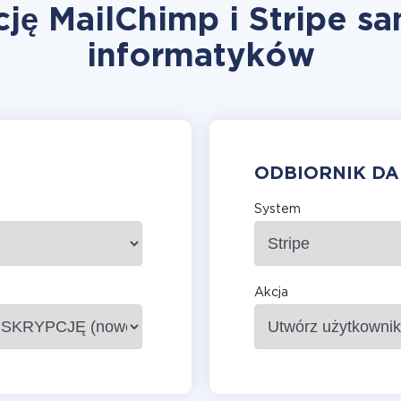
ję MailChimp i Stripe s
informatyków
ODBIORNIK D
System
Akcja