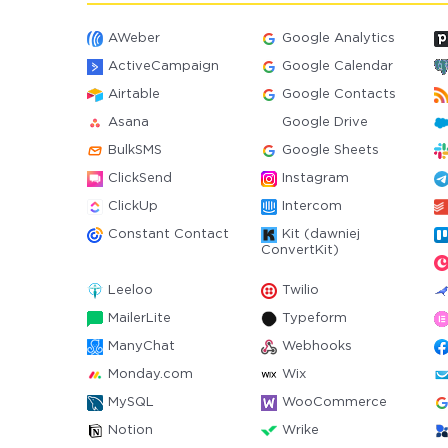
AWeber
Google Analytics
ActiveCampaign
Google Calendar
Airtable
Google Contacts
Asana
Google Drive
BulkSMS
Google Sheets
ClickSend
Instagram
ClickUp
Intercom
Constant Contact
Kit (dawniej
ConvertKit)
Leeloo
Twilio
MailerLite
Typeform
ManyChat
Webhooks
Monday.com
Wix
MySQL
WooCommerce
Notion
Wrike