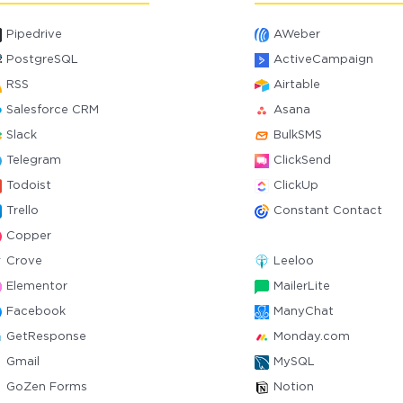
Pipedrive
AWeber
PostgreSQL
ActiveCampaign
RSS
Airtable
Salesforce CRM
Asana
Slack
BulkSMS
Telegram
ClickSend
Todoist
ClickUp
Trello
Constant Contact
Copper
Crove
Leeloo
Elementor
MailerLite
Facebook
ManyChat
GetResponse
Monday.com
Gmail
MySQL
GoZen Forms
Notion