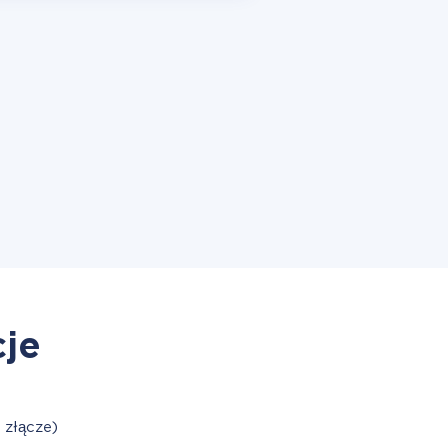
cje
 złącze)