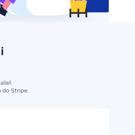
i
ałał.
do Stripe.