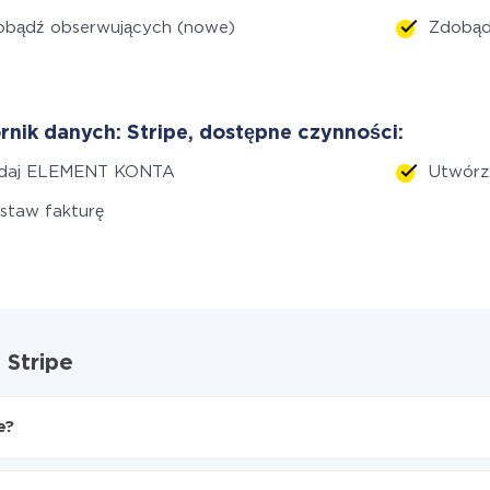
obądź obserwujących (nowe)
Zdobą
rnik danych: Stripe, dostępne czynności:
daj ELEMENT KONTA
Utwórz
staw fakturę
 Stripe
e?
Stripe