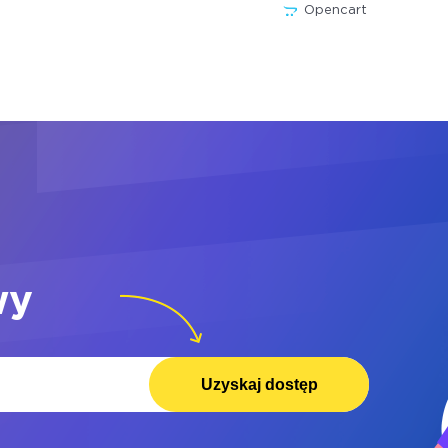
Opencart
wy
Uzyskaj dostęp