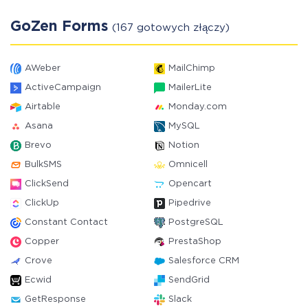
GoZen Forms
(167 gotowych złączy)
AWeber
MailChimp
ActiveCampaign
MailerLite
Airtable
Monday.com
Asana
MySQL
Brevo
Notion
BulkSMS
Omnicell
ClickSend
Opencart
ClickUp
Pipedrive
Constant Contact
PostgreSQL
Copper
PrestaShop
Crove
Salesforce CRM
Ecwid
SendGrid
GetResponse
Slack