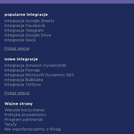
popularne integracje
Integracja Google Sheets
Integracja Facebook
Integracja Telegram
Integracja Google Drive
Integracja Slack
Integracja MailChimp
Pokaż więcej
Integracja Gmail
Integracja Trello
Integracja ClickUp
nowe integracje
Integracja Airtable
Integracja Amazon DynamoDB
Integracja Google Contacts
Integracja Finmap
Integracja OpenAI (ChatGPT)
Integracja Microsoft Dynamics 365
Integracja Instagram
Integracja BulkGate
Integracja ActiveCampaign
Integracja TxtSync
Integracja Typeform
Integracja Wire2Air
Integracja Salesforce CRM
Pokaż więcej
Integracja Corezoid
Integracja Monday.com
Integracja Infobip
Integracja Notion
Integracja Instasent
Ważne strony
Integracja Stripe
Integracja AtomPark
Warunki korzystania
Integracja AWeber
Integracja TXTImpact
Polityka prywatności
Integracja Asana
Integracja Campaign Monitor
Program partnerski
Integracja ZOHO CRM
Integracja CM.com
Taryfy
Integracja Webhooks
Integracja D7 Networks
Nie współpracujemy z Rosją
Integracja GetResponse
Integracja SMS.to