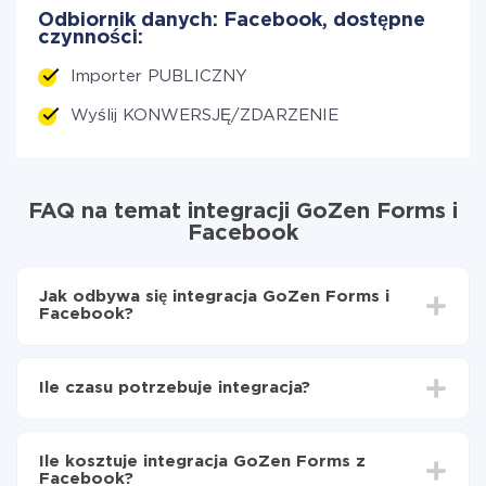
Odbiornik danych: Facebook, dostępne
czynności:
Importer PUBLICZNY
Wyślij KONWERSJĘ/ZDARZENIE
FAQ na temat integracji GoZen Forms i
Facebook
Jak odbywa się integracja GoZen Forms i
Facebook?
Najpierw
zarejestruj się w ApiX-Drive
Wybierz, jakie dane przenieść z GoZen Forms do
Ile czasu potrzebuje integracja?
Facebook
Włącz aktualizację
W zależności od systemu, z którym będziesz
Teraz dane będą automatycznie przesyłane z
integrować, czas konfiguracji może się różnić i wynosić
GoZen Forms do Facebook
Ile kosztuje integracja GoZen Forms z
od 5 do 30 minut. Konfiguracja zajmuje średnio 10-15
Facebook?