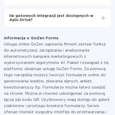
minut.
Za właśnie integrację nie musisz płacić nic, a cała
funkcjonalność jest dostępna we wszystkich taryfach.
Ile gotowych integracji jest dostępnych w
Płacisz tylko za ilość danych, która faktycznie jest
Apix-Drive?
przekazywana z jednego z Twoich systemów do
drugiego za pośrednictwem naszej usługi. Jeśli
W tej chwili zakończyliśmy 296+ integracji oprócz
dysponujesz niewielką ilością danych miesięcznie,
GoZen Forms i Facebook
możesz bezpiecznie skorzystać z darmowej taryfy lub
Informacja o GoZen Forms
w razie potrzeby przełączyć się na płatną. Więcej
Usługa online GoZen zapewnia firmom zestaw funkcji
informacji o
taryfach
.
do automatyzacji, zarządzania i analizowania
internetowych kampanii marketingowych z
wykorzystaniem algorytmów AI. Pakiet rozwiązań z tej
platformy obejmuje usługę GoZen Forms. Za pomocą
tego narzędzia możesz tworzyć formularze online do
generowania leadów, zbierania danych, ankiet,
kwestionariuszy itp. Formularze można łatwo osadzić
na stronie. Można je również udostępniać za pomocą
łącza lub kodu QR. Użytkownicy mają dostęp do galerii
szablonów i prostego kreatora formularzy. Serwis
oferuje również wygodny interfejs do przetwarzania i