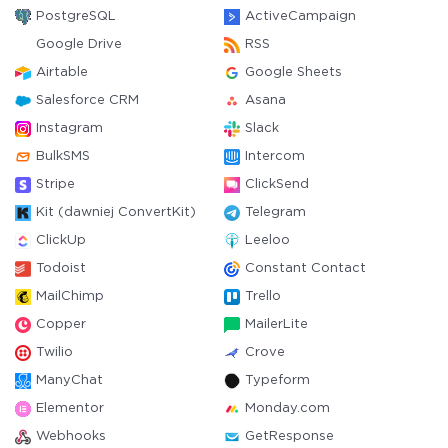
PostgreSQL
ActiveCampaign
Google Drive
RSS
Airtable
Google Sheets
Salesforce CRM
Asana
Instagram
Slack
BulkSMS
Intercom
Stripe
ClickSend
Kit (dawniej ConvertKit)
Telegram
ClickUp
Leeloo
Todoist
Constant Contact
MailChimp
Trello
Copper
MailerLite
Twilio
Crove
ManyChat
Typeform
Elementor
Monday.com
Webhooks
GetResponse