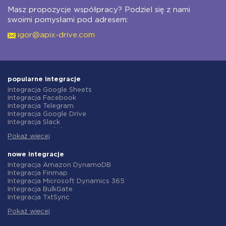
Masz propozycje współpracy? Podziel się z nami
swoimi pomysłami pod adresem:
igor@apix-drive.com
popularne integracje
Integracja Google Sheets
Integracja Facebook
Integracja Telegram
Integracja Google Drive
Integracja Slack
Integracja MailChimp
Pokaż więcej
Integracja Gmail
Integracja Trello
Integracja ClickUp
nowe integracje
Integracja Airtable
Integracja Amazon DynamoDB
Integracja Google Contacts
Integracja Finmap
Integracja OpenAI (ChatGPT)
Integracja Microsoft Dynamics 365
Integracja Instagram
Integracja BulkGate
Integracja ActiveCampaign
Integracja TxtSync
Integracja Typeform
Integracja Wire2Air
Integracja Salesforce CRM
Pokaż więcej
Integracja Corezoid
Integracja Monday.com
Integracja Infobip