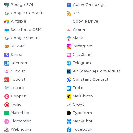
PostgreSQL
ActiveCampaign
Google Contacts
RSS
Airtable
Google Drive
Salesforce CRM
Asana
Google Sheets
Slack
BulkSMS
Instagram
Stripe
ClickSend
Intercom
Telegram
ClickUp
Kit (dawniej ConvertKit)
Todoist
Constant Contact
Leeloo
Trello
Copper
MailChimp
Twilio
Crove
MailerLite
Typeform
Elementor
ManyChat
Webhooks
Facebook