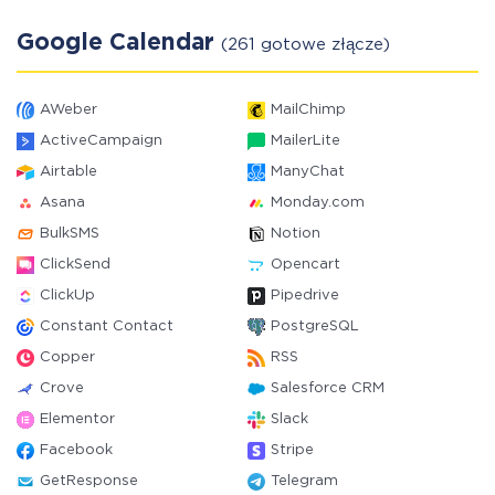
Google Calendar
(261 gotowe złącze)
AWeber
MailChimp
ActiveCampaign
MailerLite
Airtable
ManyChat
Asana
Monday.com
BulkSMS
Notion
ClickSend
Opencart
ClickUp
Pipedrive
Constant Contact
PostgreSQL
Copper
RSS
Crove
Salesforce CRM
Elementor
Slack
Facebook
Stripe
GetResponse
Telegram