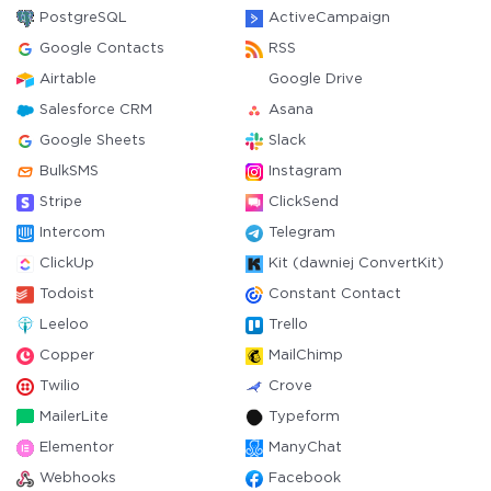
PostgreSQL
ActiveCampaign
Google Contacts
RSS
Airtable
Google Drive
Salesforce CRM
Asana
Google Sheets
Slack
BulkSMS
Instagram
Stripe
ClickSend
Intercom
Telegram
ClickUp
Kit (dawniej ConvertKit)
Todoist
Constant Contact
Leeloo
Trello
Copper
MailChimp
Twilio
Crove
MailerLite
Typeform
Elementor
ManyChat
Webhooks
Facebook