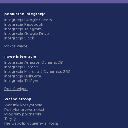
popularne integracje
Integracja Google Sheets
Integracja Facebook
Integracja Telegram
Integracja Google Drive
Integracja Slack
Integracja MailChimp
Pokaż więcej
Integracja Gmail
Integracja Trello
Integracja ClickUp
nowe integracje
Integracja Airtable
Integracja Amazon DynamoDB
Integracja Google Contacts
Integracja Finmap
Integracja OpenAI (ChatGPT)
Integracja Microsoft Dynamics 365
Integracja Instagram
Integracja BulkGate
Integracja ActiveCampaign
Integracja TxtSync
Integracja Typeform
Integracja Wire2Air
Integracja Salesforce CRM
Pokaż więcej
Integracja Corezoid
Integracja Monday.com
Integracja Infobip
Integracja Notion
Integracja Instasent
Ważne strony
Integracja Stripe
Integracja AtomPark
Warunki korzystania
Integracja AWeber
Integracja TXTImpact
Polityka prywatności
Integracja Asana
Integracja Campaign Monitor
Program partnerski
Integracja ZOHO CRM
Integracja CM.com
Taryfy
Integracja Webhooks
Integracja D7 Networks
Nie współpracujemy z Rosją
Integracja GetResponse
Integracja SMS.to