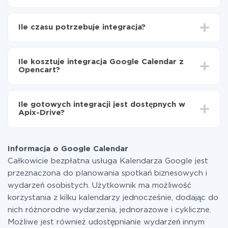
Najpierw
zarejestruj się w ApiX-Drive
Wybierz, jakie dane przenieść z Google Calendar do
Ile czasu potrzebuje integracja?
Opencart
Włącz aktualizację
W zależności od systemu, z którym będziesz
Teraz dane będą automatycznie przesyłane z
integrować, czas konfiguracji może się różnić i wynosić
Google Calendar do Opencart
Ile kosztuje integracja Google Calendar z
od 5 do 30 minut. Konfiguracja zajmuje średnio 10-15
Opencart?
minut.
Za właśnie integrację nie musisz płacić nic, a cała
funkcjonalność jest dostępna we wszystkich taryfach.
Ile gotowych integracji jest dostępnych w
Płacisz tylko za ilość danych, która faktycznie jest
Apix-Drive?
przekazywana z jednego z Twoich systemów do
drugiego za pośrednictwem naszej usługi. Jeśli
W tej chwili zakończyliśmy 296+ integracji oprócz
dysponujesz niewielką ilością danych miesięcznie,
Google Calendar i Opencart
możesz bezpiecznie skorzystać z darmowej taryfy lub
Informacja o Google Calendar
w razie potrzeby przełączyć się na płatną. Więcej
Całkowicie bezpłatna usługa Kalendarza Google jest
informacji o
taryfach
.
przeznaczona do planowania spotkań biznesowych i
wydarzeń osobistych. Użytkownik ma możliwość
korzystania z kilku kalendarzy jednocześnie, dodając do
nich różnorodne wydarzenia, jednorazowe i cykliczne.
Możliwe jest również udostępnianie wydarzeń innym