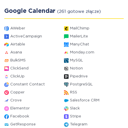
Google Calendar
(261 gotowe złącze)
AWeber
MailChimp
ActiveCampaign
MailerLite
Airtable
ManyChat
Asana
Monday.com
BulkSMS
MySQL
ClickSend
Notion
ClickUp
Pipedrive
Constant Contact
PostgreSQL
Copper
RSS
Crove
Salesforce CRM
Elementor
Slack
Facebook
Stripe
GetResponse
Telegram