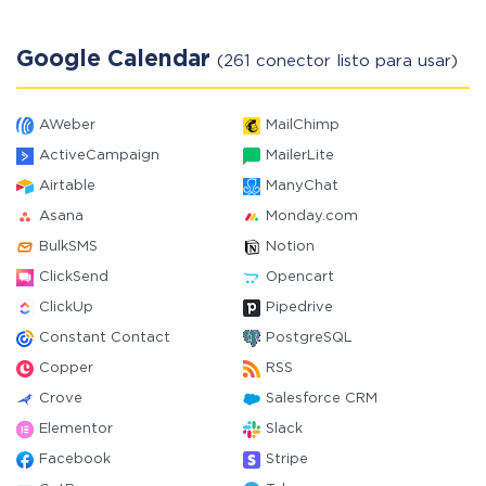
Google Calendar
(261 conector listo para usar)
AWeber
MailChimp
ActiveCampaign
MailerLite
Airtable
ManyChat
Asana
Monday.com
BulkSMS
Notion
ClickSend
Opencart
ClickUp
Pipedrive
Constant Contact
PostgreSQL
Copper
RSS
Crove
Salesforce CRM
Elementor
Slack
Facebook
Stripe