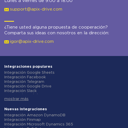
Lunes a viernes de 9:00 a 18:00
support@apix-drive.com
¿Tiene usted alguna propuesta de cooperación?
Comparta sus ideas con nosotros en la dirección:
igor@apix-drive.com
Integraciones populares
Integración Google Sheets
Integración Facebook
Integración Telegram
Integración Google Drive
Integración Slack
Integración MailChimp
mostrar más
Integración Gmail
Integración Trello
Integración ClickUp
Nuevas integraciones
Integración Airtable
Integración Amazon DynamoDB
Integración Google Contacts
Integración Finmap
Integración OpenAI (ChatGPT)
Integración Microsoft Dynamics 365
Integración Instagram