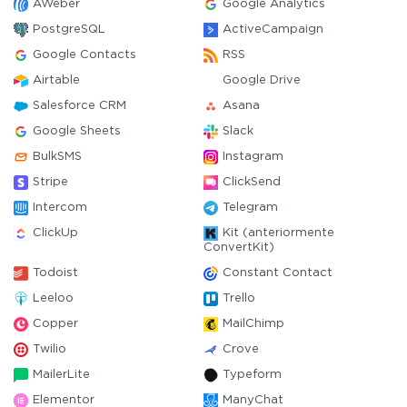
AWeber
Google Analytics
PostgreSQL
ActiveCampaign
Google Contacts
RSS
Airtable
Google Drive
Salesforce CRM
Asana
Google Sheets
Slack
BulkSMS
Instagram
Stripe
ClickSend
Intercom
Telegram
ClickUp
Kit (anteriormente
ConvertKit)
Todoist
Constant Contact
Leeloo
Trello
Copper
MailChimp
Twilio
Crove
MailerLite
Typeform
Elementor
ManyChat