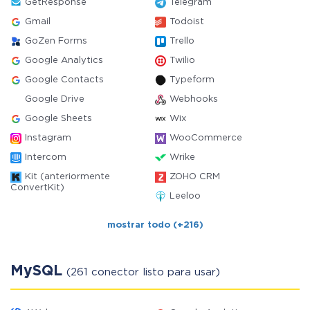
GetResponse
Telegram
Gmail
Todoist
GoZen Forms
Trello
Google Analytics
Twilio
Google Contacts
Typeform
Google Drive
Webhooks
Google Sheets
Wix
Instagram
WooCommerce
Intercom
Wrike
Kit (anteriormente
ZOHO CRM
ConvertKit)
Leeloo
mostrar todo (+216)
MySQL
(261 conector listo para usar)