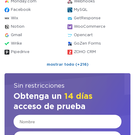
Monday.com
Webhooks
Facebook
MySQL
Wix
GetResponse
Notion
WooCommerce
Gmail
Opencart
Wrike
GoZen Forms
Pipedrive
ZOHO CRM
mostrar todo (+216)
Sin restricciones
Obtenga un
14 días
acceso de prueba