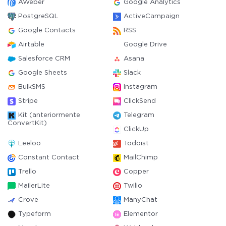
AWeber
Google Analytics
PostgreSQL
ActiveCampaign
Google Contacts
RSS
Airtable
Google Drive
Salesforce CRM
Asana
Google Sheets
Slack
BulkSMS
Instagram
Stripe
ClickSend
Kit (anteriormente
Telegram
ConvertKit)
ClickUp
Leeloo
Todoist
Constant Contact
MailChimp
Trello
Copper
MailerLite
Twilio
Crove
ManyChat
Typeform
Elementor