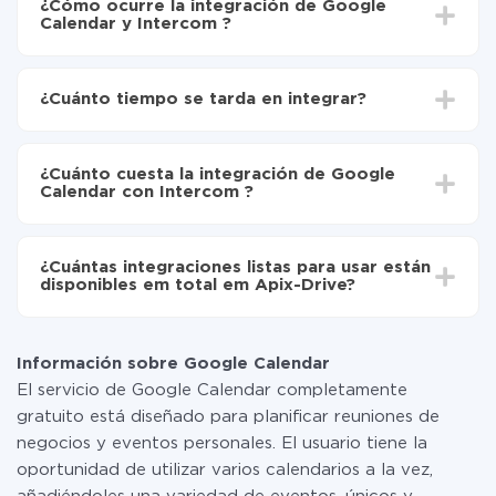
¿Cómo ocurre la integración de Google
Calendar y Intercom ?
Para empezar es necesario
registrarse en ApiX-
Drive
¿Cuánto tiempo se tarda en integrar?
Elija qué datos transferir de Google Calendar a
Intercom
Dependiendo del sistema con el que usted hará la
Active la actualización automática
integración, el tiempo de configuración puede variar y
Ahora los datos se transferirán automáticamente
¿Cuánto cuesta la integración de Google
oscilar entre 5 y 30 minutos. En promedio, la
de Google Calendar a Intercom
Calendar con Intercom ?
configuración tarda entre 10 y 15 minutos.
No es necesario pagar nada por la integración en sí, y
toda las funcionalidades están disponibles en todas las
¿Cuántas integraciones listas para usar están
tarifas. Usted solo paga por la cantidad de datos que
disponibles em total em Apix-Drive?
realmente se transfieren de uno de sus sistemas a otro
a través de nuestro servicio. Si usted tiene una
Por el momento, tenemos listas para usar296 +
pequeña cantidad de datos por mes, puede usar de
integraciones además de Google Calendar y Intercom
manera segura un plan de tarifa gratuita o cambiar a
Información sobre Google Calendar
uno de pago, si es necesario. Más detalles sobre
El servicio de Google Calendar completamente
tarifas
.
gratuito está diseñado para planificar reuniones de
negocios y eventos personales. El usuario tiene la
oportunidad de utilizar varios calendarios a la vez,