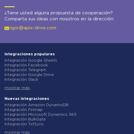
¿Tiene usted alguna propuesta de cooperación?
Comparta sus ideas con nosotros en la dirección:
igor@apix-drive.com
Integraciones populares
Integración Google Sheets
Integración Facebook
Integración Telegram
Integración Google Drive
Integración Slack
Integración MailChimp
mostrar más
Integración Gmail
Integración Trello
Integración ClickUp
Nuevas integraciones
Integración Airtable
Integración Amazon DynamoDB
Integración Google Contacts
Integración Finmap
Integración OpenAI (ChatGPT)
Integración Microsoft Dynamics 365
Integración Instagram
Integración BulkGate
Integración ActiveCampaign
Integración TxtSync
Integración Typeform
Integración Wire2Air
Integración Salesforce CRM
mostrar más
Integración Corezoid