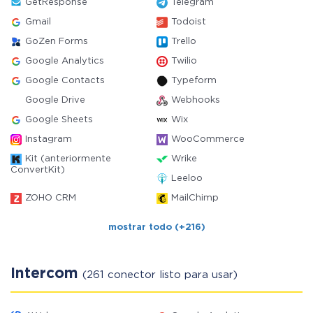
GetResponse
Telegram
Gmail
Todoist
GoZen Forms
Trello
Google Analytics
Twilio
Google Contacts
Typeform
Google Drive
Webhooks
Google Sheets
Wix
Instagram
WooCommerce
Kit (anteriormente
Wrike
ConvertKit)
Leeloo
ZOHO CRM
MailChimp
mostrar todo (+216)
Intercom
(261 conector listo para usar)