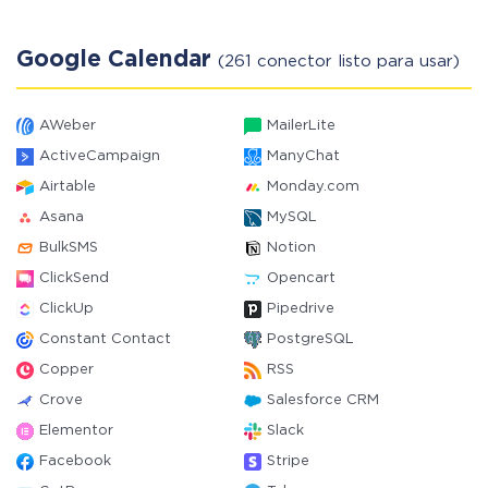
Google Calendar
(261 conector listo para usar)
AWeber
MailerLite
ActiveCampaign
ManyChat
Airtable
Monday.com
Asana
MySQL
BulkSMS
Notion
ClickSend
Opencart
ClickUp
Pipedrive
Constant Contact
PostgreSQL
Copper
RSS
Crove
Salesforce CRM
Elementor
Slack
Facebook
Stripe