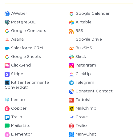
AWeber
Google Calendar
PostgreSQL
Airtable
Google Contacts
RSS
Asana
Google Drive
Salesforce CRM
BulkSMS
Google Sheets
Slack
ClickSend
Instagram
Stripe
ClickUp
Kit (anteriormente
Telegram
ConvertKit)
Constant Contact
Leeloo
Todoist
Copper
MailChimp
Trello
Crove
MailerLite
Twilio
Elementor
ManyChat