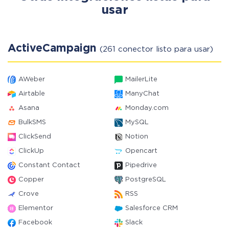
usar
ActiveCampaign
(261 conector listo para usar)
AWeber
MailerLite
Airtable
ManyChat
Asana
Monday.com
BulkSMS
MySQL
ClickSend
Notion
ClickUp
Opencart
Constant Contact
Pipedrive
Copper
PostgreSQL
Crove
RSS
Elementor
Salesforce CRM
Facebook
Slack