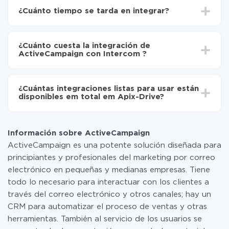
Drive
¿Cuánto tiempo se tarda en integrar?
Elija qué datos transferir de ActiveCampaign a
Intercom
Dependiendo del sistema con el que usted hará la
Active la actualización automática
integración, el tiempo de configuración puede variar y
Ahora los datos se transferirán automáticamente
¿Cuánto cuesta la integración de
oscilar entre 5 y 30 minutos. En promedio, la
de ActiveCampaign a Intercom
ActiveCampaign con Intercom ?
configuración tarda entre 10 y 15 minutos.
No es necesario pagar nada por la integración en sí, y
toda las funcionalidades están disponibles en todas las
¿Cuántas integraciones listas para usar están
tarifas. Usted solo paga por la cantidad de datos que
disponibles em total em Apix-Drive?
realmente se transfieren de uno de sus sistemas a otro
a través de nuestro servicio. Si usted tiene una
Por el momento, tenemos listas para usar296 +
pequeña cantidad de datos por mes, puede usar de
integraciones además de ActiveCampaign y Intercom
manera segura un plan de tarifa gratuita o cambiar a
Información sobre ActiveCampaign
uno de pago, si es necesario. Más detalles sobre
ActiveCampaign es una potente solución diseñada para
tarifas
.
principiantes y profesionales del marketing por correo
electrónico en pequeñas y medianas empresas. Tiene
todo lo necesario para interactuar con los clientes a
través del correo electrónico y otros canales; hay un
CRM para automatizar el proceso de ventas y otras
herramientas. También al servicio de los usuarios se