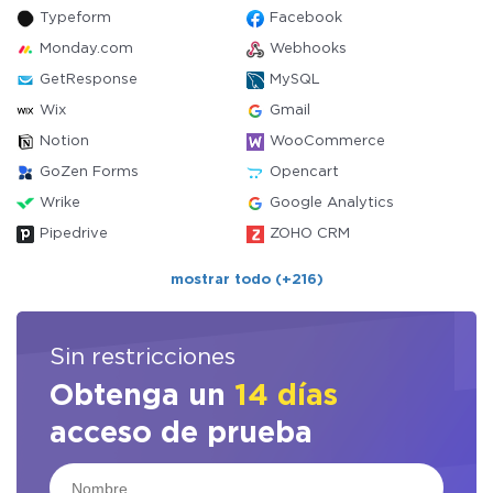
Typeform
Facebook
Monday.com
Webhooks
GetResponse
MySQL
Wix
Gmail
Notion
WooCommerce
GoZen Forms
Opencart
Wrike
Google Analytics
Pipedrive
ZOHO CRM
mostrar todo (+216)
Sin restricciones
Obtenga un
14 días
acceso de prueba