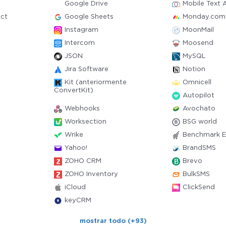
Google Drive
Mobile Text A
ct
Google Sheets
Monday.com
Instagram
MoonMail
Intercom
Moosend
JSON
MySQL
Jira Software
Notion
Kit (anteriormente
Omnicell
ConvertKit)
Autopilot
Webhooks
Avochato
Worksection
BSG world
Wrike
Benchmark E
Yahoo!
BrandSMS
ZOHO CRM
Brevo
ZOHO Inventory
BulkSMS
iCloud
ClickSend
keyCRM
mostrar todo (+93)