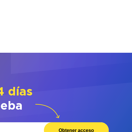
4 días
ueba
Obtener acceso