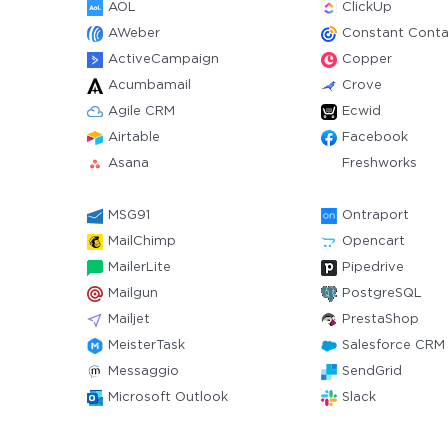
AOL
ClickUp
AWeber
Constant Conta
ActiveCampaign
Copper
Acumbamail
Crove
Agile CRM
Ecwid
Airtable
Facebook
Asana
Freshworks
MSG91
Ontraport
MailChimp
Opencart
MailerLite
Pipedrive
Mailgun
PostgreSQL
Mailjet
PrestaShop
MeisterTask
Salesforce CRM
Messaggio
SendGrid
Microsoft Outlook
Slack