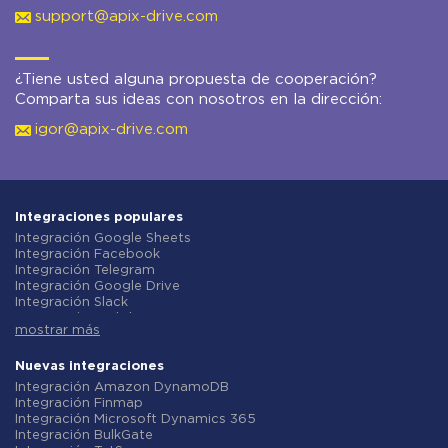
support@apix-drive.com
¿Tiene usted alguna propuesta de cooperación?
Comparta sus ideas con nosotros en la dirección:
igor@apix-drive.com
Integraciones populares
Integración Google Sheets
Integración Facebook
Integración Telegram
Integración Google Drive
Integración Slack
Integración MailChimp
mostrar más
Integración Gmail
Integración Trello
Integración ClickUp
Nuevas integraciones
Integración Airtable
Integración Amazon DynamoDB
Integración Google Contacts
Integración Finmap
Integración OpenAI (ChatGPT)
Integración Microsoft Dynamics 365
Integración Instagram
Integración BulkGate
Integración ActiveCampaign