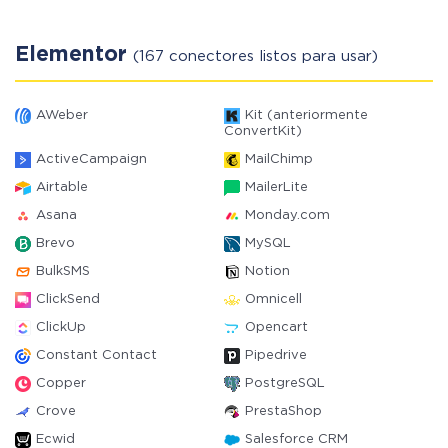
Elementor
(167 conectores listos para usar)
AWeber
Kit (anteriormente
ConvertKit)
ActiveCampaign
MailChimp
Airtable
MailerLite
Asana
Monday.com
Brevo
MySQL
BulkSMS
Notion
ClickSend
Omnicell
ClickUp
Opencart
Constant Contact
Pipedrive
Copper
PostgreSQL
Crove
PrestaShop
Ecwid
Salesforce CRM