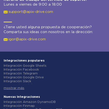
Lunes a viernes de 9:00 a 18:00
support@apix-drive.com
¿Tiene usted alguna propuesta de cooperación?
Comparta sus ideas con nosotros en la dirección:
igor@apix-drive.com
Integraciones populares
Integración Google Sheets
Integración Facebook
Integración Telegram
Integración Google Drive
Integración Slack
Integración MailChimp
mostrar más
Integración Gmail
Integración Trello
Integración ClickUp
Nuevas integraciones
Integración Airtable
Integración Amazon DynamoDB
Integración Google Contacts
Integración Finmap
Integración OpenAI (ChatGPT)