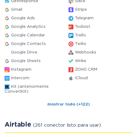
GetResponse
Slack
Gmail
Stripe
Google Ads
Telegram
Google Analytics
Todoist
Google Calendar
Trello
Google Contacts
Twilio
Google Drive
Webhooks
Google Sheets
Wrike
Instagram
ZOHO CRM
Intercom
iCloud
Kit (anteriormente
ConvertKit)
mostrar todo (+122)
Airtable
(261 conector listo para usar)