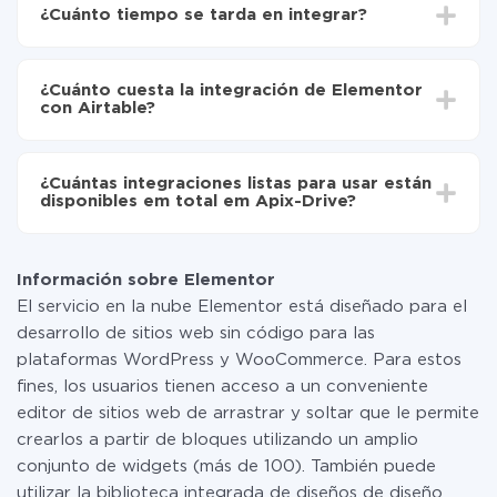
Drive
¿Cuánto tiempo se tarda en integrar?
Elija qué datos transferir de Elementor a Airtable
Active la actualización automática
Dependiendo del sistema con el que usted hará la
Ahora los datos se transferirán automáticamente
integración, el tiempo de configuración puede variar y
de Elementor a Airtable
¿Cuánto cuesta la integración de Elementor
oscilar entre 5 y 30 minutos. En promedio, la
con Airtable?
configuración tarda entre 10 y 15 minutos.
No es necesario pagar nada por la integración en sí, y
toda las funcionalidades están disponibles en todas las
¿Cuántas integraciones listas para usar están
tarifas. Usted solo paga por la cantidad de datos que
disponibles em total em Apix-Drive?
realmente se transfieren de uno de sus sistemas a otro
a través de nuestro servicio. Si usted tiene una
Por el momento, tenemos listas para usar296 +
pequeña cantidad de datos por mes, puede usar de
integraciones además de Elementor y Airtable
manera segura un plan de tarifa gratuita o cambiar a
Información sobre Elementor
uno de pago, si es necesario. Más detalles sobre
El servicio en la nube Elementor está diseñado para el
tarifas
.
desarrollo de sitios web sin código para las
plataformas WordPress y WooCommerce. Para estos
fines, los usuarios tienen acceso a un conveniente
editor de sitios web de arrastrar y soltar que le permite
crearlos a partir de bloques utilizando un amplio
conjunto de widgets (más de 100). También puede
utilizar la biblioteca integrada de diseños de diseño