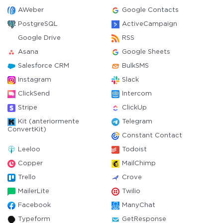
AWeber
Google Contacts
PostgreSQL
ActiveCampaign
Google Drive
RSS
Asana
Google Sheets
Salesforce CRM
BulkSMS
Instagram
Slack
ClickSend
Intercom
Stripe
ClickUp
Kit (anteriormente
Telegram
ConvertKit)
Constant Contact
Leeloo
Todoist
Copper
MailChimp
Trello
Crove
MailerLite
Twilio
Facebook
ManyChat
Typeform
GetResponse