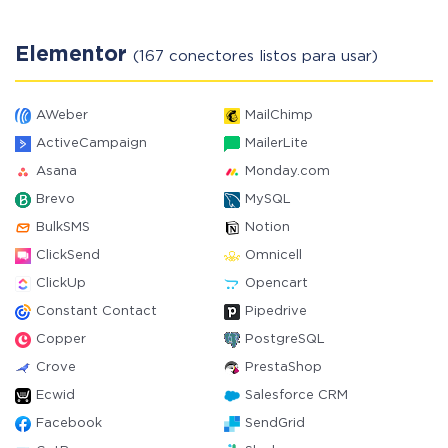
Elementor
(167 conectores listos para usar)
AWeber
MailChimp
ActiveCampaign
MailerLite
Asana
Monday.com
Brevo
MySQL
BulkSMS
Notion
ClickSend
Omnicell
ClickUp
Opencart
Constant Contact
Pipedrive
Copper
PostgreSQL
Crove
PrestaShop
Ecwid
Salesforce CRM
Facebook
SendGrid