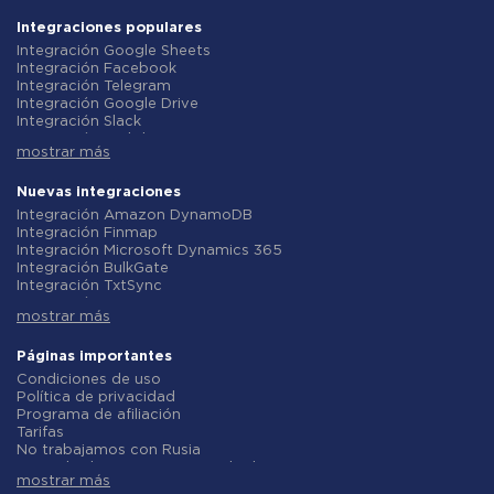
Integraciones populares
Integración Google Sheets
Integración Facebook
Integración Telegram
Integración Google Drive
Integración Slack
Integración MailChimp
mostrar más
Integración Gmail
Integración Trello
Integración ClickUp
Nuevas integraciones
Integración Airtable
Integración Amazon DynamoDB
Integración Google Contacts
Integración Finmap
Integración OpenAI (ChatGPT)
Integración Microsoft Dynamics 365
Integración Instagram
Integración BulkGate
Integración ActiveCampaign
Integración TxtSync
Integración Typeform
Integración Wire2Air
Integración Salesforce CRM
mostrar más
Integración Corezoid
Integración Monday.com
Integración Infobip
Integración Notion
Integración Instasent
Páginas importantes
Integración Stripe
Integración AtomPark
Condiciones de uso
Integración AWeber
Integración TXTImpact
Política de privacidad
Integración Asana
Integración Campaign Monitor
Programa de afiliación
Integración ZOHO CRM
Integración CM.com
Tarifas
Integración Webhooks
Integración D7 Networks
No trabajamos con Rusia
Integración GetResponse
Integración SMS.to
Acuerdo de procesamiento de datos
Integración WooCommerce
Integración SMSGlobal
mostrar más
Politica de reembolso
Integración Pipedrive