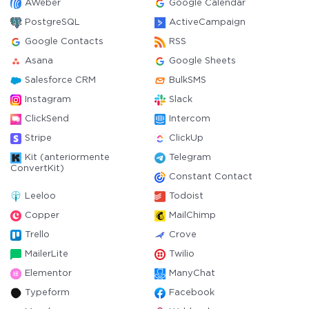
AWeber
Google Calendar
PostgreSQL
ActiveCampaign
Google Contacts
RSS
Asana
Google Sheets
Salesforce CRM
BulkSMS
Instagram
Slack
ClickSend
Intercom
Stripe
ClickUp
Kit (anteriormente
Telegram
ConvertKit)
Constant Contact
Leeloo
Todoist
Copper
MailChimp
Trello
Crove
MailerLite
Twilio
Elementor
ManyChat
Typeform
Facebook