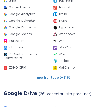
Gmail
Telegram
GoZen Forms
Todoist
Google Analytics
Trello
Google Calendar
Twilio
Google Contacts
Typeform
Google Sheets
Webhooks
Instagram
Wix
Intercom
WooCommerce
Kit (anteriormente
Wrike
ConvertKit)
Leeloo
ZOHO CRM
MailChimp
mostrar todo (+216)
Google Drive
(261 conector listo para usar)