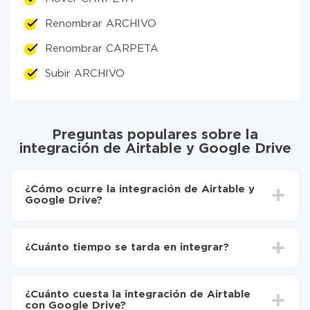
Renombrar ARCHIVO
Renombrar CARPETA
Subir ARCHIVO
Preguntas populares sobre la
integración de Airtable y Google Drive
¿Cómo ocurre la integración de Airtable y
Google Drive?
Para empezar es necesario
registrarse en ApiX-
Drive
¿Cuánto tiempo se tarda en integrar?
Elija qué datos transferir de Airtable a Google Drive
Active la actualización automática
Dependiendo del sistema con el que usted hará la
Ahora los datos se transferirán automáticamente
integración, el tiempo de configuración puede variar y
de Airtable a Google Drive
¿Cuánto cuesta la integración de Airtable
oscilar entre 5 y 30 minutos. En promedio, la
con Google Drive?