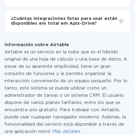
configuración tarda entre 10 y 15 minutos.
No es necesario pagar nada por la integración en sí, y
toda las funcionalidades están disponibles en todas las
¿Cuántas integraciones listas para usar están
tarifas. Usted solo paga por la cantidad de datos que
disponibles em total em Apix-Drive?
realmente se transfieren de uno de sus sistemas a otro
a través de nuestro servicio. Si usted tiene una
Por el momento, tenemos listas para usar296 +
pequeña cantidad de datos por mes, puede usar de
integraciones además de Airtable y Google Drive
manera segura un plan de tarifa gratuita o cambiar a
Información sobre Airtable
uno de pago, si es necesario. Más detalles sobre
Airtable es un servicio en la nube que es el híbrido
tarifas
.
original de una hoja de cálculo y una base de datos. A
pesar de su aparente simplicidad, tiene un gran
conjunto de funciones y le permite organizar la
interacción conveniente de un equipo pequeño. Por lo
tanto, este sistema se puede utilizar como un
administrador de tareas o un sistema CRM. El usuario
dispone de varios planes tarifarios, entre los que se
encuentra uno gratuito. Para trabajar con Airtable,
puede usar cualquier navegador moderno. Además, la
funcionalidad del servicio está disponible a través de
una aplicación móvil.
Más detalles