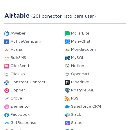
Airtable
(261 conector listo para usar)
AWeber
MailerLite
ActiveCampaign
ManyChat
Asana
Monday.com
BulkSMS
MySQL
ClickSend
Notion
ClickUp
Opencart
Constant Contact
Pipedrive
Copper
PostgreSQL
Crove
RSS
Elementor
Salesforce CRM
Facebook
Slack
GetResponse
Stripe