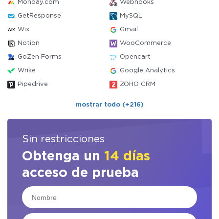
Monday.com
Webhooks
GetResponse
MySQL
Wix
Gmail
Notion
WooCommerce
GoZen Forms
Opencart
Wrike
Google Analytics
Pipedrive
ZOHO CRM
mostrar todo (+216)
Sin restricciones
Obtenga un
14 días
acceso de prueba