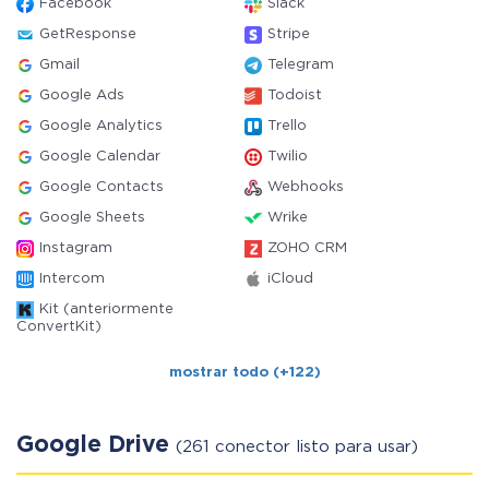
Facebook
Slack
GetResponse
Stripe
Gmail
Telegram
Google Ads
Todoist
Google Analytics
Trello
Google Calendar
Twilio
Google Contacts
Webhooks
Google Sheets
Wrike
Instagram
ZOHO CRM
Intercom
iCloud
Kit (anteriormente
ConvertKit)
mostrar todo (+122)
Google Drive
(261 conector listo para usar)