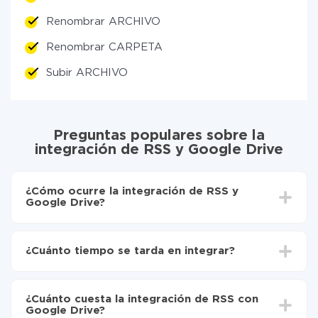
Renombrar ARCHIVO
Renombrar CARPETA
Subir ARCHIVO
Preguntas populares sobre la
integración de RSS y Google Drive
¿Cómo ocurre la integración de RSS y
Google Drive?
Para empezar es necesario
registrarse en ApiX-
Drive
¿Cuánto tiempo se tarda en integrar?
Elija qué datos transferir de RSS a Google Drive
Active la actualización automática
Dependiendo del sistema con el que usted hará la
Ahora los datos se transferirán automáticamente
integración, el tiempo de configuración puede variar y
de RSS a Google Drive
¿Cuánto cuesta la integración de RSS con
oscilar entre 5 y 30 minutos. En promedio, la
Google Drive?
configuración tarda entre 10 y 15 minutos.