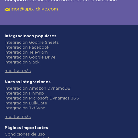
igor@apix-drive.com
Integraciones populares
Integración Google Sheets
Integración Facebook
Integración Telegram
Integración Google Drive
Integración Slack
Integración MailChimp
mostrar más
Integración Gmail
Integración Trello
Integración ClickUp
Nuevas integraciones
Integración Airtable
Integración Amazon DynamoDB
Integración Google Contacts
Integración Finmap
Integración OpenAI (ChatGPT)
Integración Microsoft Dynamics 365
Integración Instagram
Integración BulkGate
Integración ActiveCampaign
Integración TxtSync
Integración Typeform
Integración Wire2Air
Integración Salesforce CRM
mostrar más
Integración Corezoid
Integración Monday.com
Integración Infobip
Integración Notion
Integración Instasent
Páginas importantes
Integración Stripe
Integración AtomPark
Condiciones de uso
Integración AWeber
Integración TXTImpact