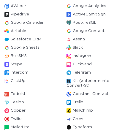
AWeber
Google Analytics
Pipedrive
ActiveCampaign
Google Calendar
PostgreSQL
Airtable
Google Contacts
Salesforce CRM
Asana
Google Sheets
Slack
BulkSMS
Instagram
Stripe
ClickSend
Intercom
Telegram
ClickUp
Kit (anteriormente
ConvertKit)
Todoist
Constant Contact
Leeloo
Trello
Copper
MailChimp
Twilio
Crove
MailerLite
Typeform