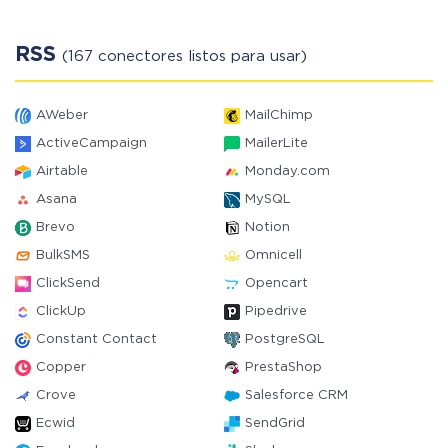
RSS
(167 conectores listos para usar)
AWeber
MailChimp
ActiveCampaign
MailerLite
Airtable
Monday.com
Asana
MySQL
Brevo
Notion
BulkSMS
Omnicell
ClickSend
Opencart
ClickUp
Pipedrive
Constant Contact
PostgreSQL
Copper
PrestaShop
Crove
Salesforce CRM
Ecwid
SendGrid