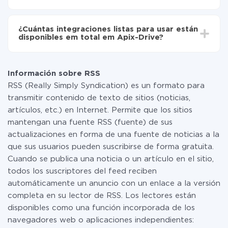
No es necesario pagar nada por la integración en sí, y
toda las funcionalidades están disponibles en todas las
¿Cuántas integraciones listas para usar están
tarifas. Usted solo paga por la cantidad de datos que
disponibles em total em Apix-Drive?
realmente se transfieren de uno de sus sistemas a otro
a través de nuestro servicio. Si usted tiene una
Por el momento, tenemos listas para usar296 +
pequeña cantidad de datos por mes, puede usar de
integraciones además de RSS y Google Drive
manera segura un plan de tarifa gratuita o cambiar a
Información sobre RSS
uno de pago, si es necesario. Más detalles sobre
RSS (Really Simply Syndication) es un formato para
tarifas
.
transmitir contenido de texto de sitios (noticias,
artículos, etc.) en Internet. Permite que los sitios
mantengan una fuente RSS (fuente) de sus
actualizaciones en forma de una fuente de noticias a la
que sus usuarios pueden suscribirse de forma gratuita.
Cuando se publica una noticia o un artículo en el sitio,
todos los suscriptores del feed reciben
automáticamente un anuncio con un enlace a la versión
completa en su lector de RSS. Los lectores están
disponibles como una función incorporada de los
navegadores web o aplicaciones independientes: