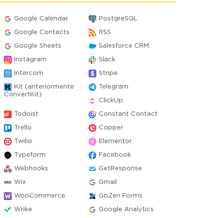
Google Calendar
PostgreSQL
Google Contacts
RSS
Google Sheets
Salesforce CRM
Instagram
Slack
Intercom
Stripe
Kit (anteriormente
Telegram
ConvertKit)
ClickUp
Todoist
Constant Contact
Trello
Copper
Twilio
Elementor
Typeform
Facebook
Webhooks
GetResponse
Wix
Gmail
WooCommerce
GoZen Forms
Wrike
Google Analytics