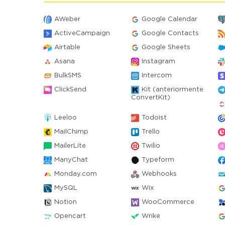
AWeber
Google Calendar
ActiveCampaign
Google Contacts
Airtable
Google Sheets
Asana
Instagram
BulkSMS
Intercom
ClickSend
Kit (anteriormente
ConvertKit)
Leeloo
Todoist
MailChimp
Trello
MailerLite
Twilio
ManyChat
Typeform
Monday.com
Webhooks
MySQL
Wix
Notion
WooCommerce
Opencart
Wrike