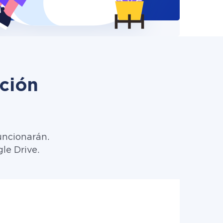
ción
uncionarán.
le Drive.