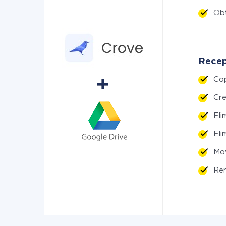
Ob
Recep
Co
Cr
El
El
Mo
Re