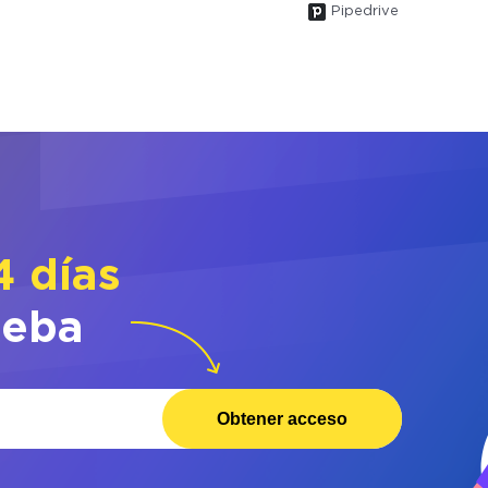
Pipedrive
4 días
ueba
Obtener acceso