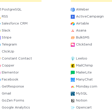
PostgreSQL
AWeber
RSS
ActiveCampaign
Salesforce CRM
Airtable
Slack
Asana
Stripe
BulkSMS
Telegram
ClickSend
ClickUp
Constant Contact
Leeloo
Copper
MailChimp
Elementor
MailerLite
Facebook
ManyChat
GetResponse
Monday.com
Gmail
MySQL
GoZen Forms
Notion
Google Analytics
Opencart