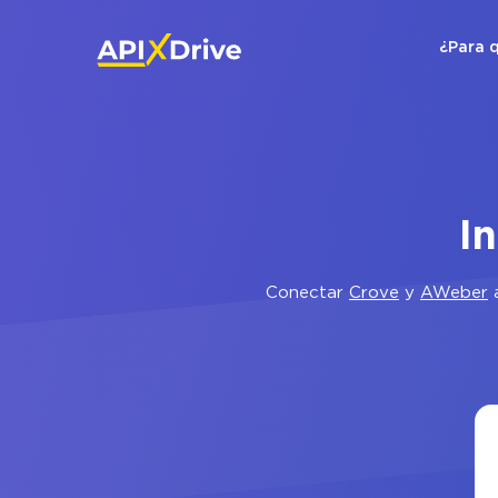
¿Para 
I
Conectar
Crove
y
AWeber
a