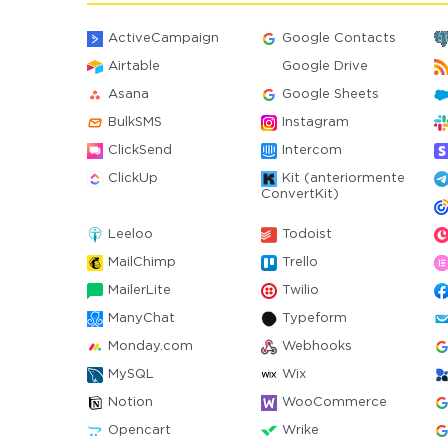
ActiveCampaign
Google Contacts
Airtable
Google Drive
Asana
Google Sheets
BulkSMS
Instagram
ClickSend
Intercom
ClickUp
Kit (anteriormente
ConvertKit)
Leeloo
Todoist
MailChimp
Trello
MailerLite
Twilio
ManyChat
Typeform
Monday.com
Webhooks
MySQL
Wix
Notion
WooCommerce
Opencart
Wrike