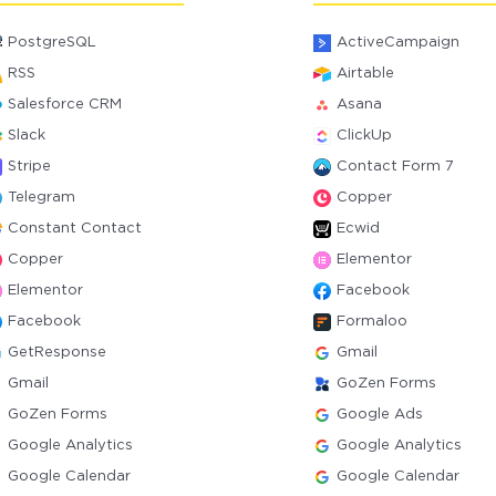
PostgreSQL
ActiveCampaign
RSS
Airtable
Salesforce CRM
Asana
Slack
ClickUp
Stripe
Contact Form 7
Telegram
Copper
Constant Contact
Ecwid
Copper
Elementor
Elementor
Facebook
Facebook
Formaloo
GetResponse
Gmail
Gmail
GoZen Forms
GoZen Forms
Google Ads
Google Analytics
Google Analytics
Google Calendar
Google Calendar