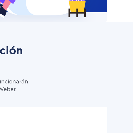
ción
uncionarán.
AWeber.