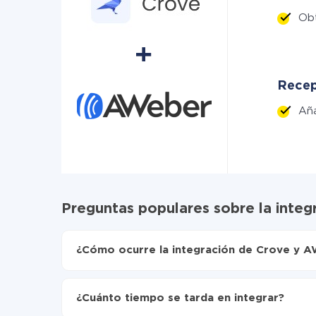
Ob
Recep
Añ
Preguntas populares sobre la inte
¿Cómo ocurre la integración de Crove y 
Para empezar es necesario
registrarse en Api
Elija qué datos transferir de Crove a AWeber
¿Cuánto tiempo se tarda en integrar?
Active la actualización automática
Ahora los datos se transferirán automáticam