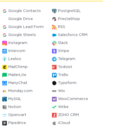
Google Contacts
PostgreSQL
Google Drive
PrestaShop
Google Lead Form
RSS
Google Sheets
Salesforce CRM
Instagram
Slack
Intercom
Stripe
Leeloo
Telegram
MailChimp
Todoist
MailerLite
Trello
ManyChat
Typeform
Monday.com
Wix
MySQL
WooCommerce
Notion
Wrike
Opencart
ZOHO CRM
Pipedrive
iCloud