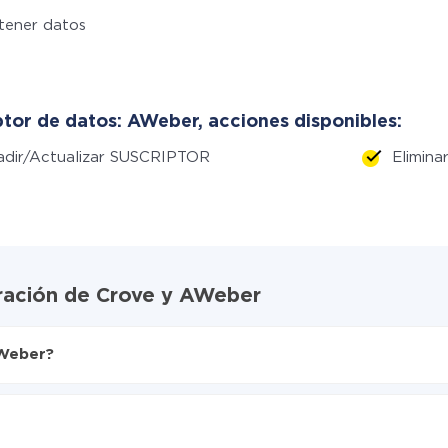
tener datos
tor de datos: AWeber, acciones disponibles:
adir/Actualizar SUSCRIPTOR
Elimin
gración de Crove y AWeber
AWeber?
X-Drive
ente de Crove a AWeber