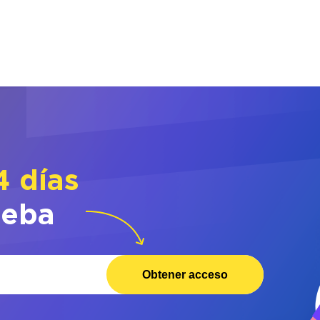
4 días
ueba
Obtener acceso