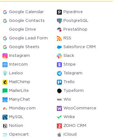
Google Calendar
Pipedrive
Google Contacts
PostgreSQL
Google Drive
PrestaShop
Google Lead Form
RSS
Google Sheets
Salesforce CRM
Instagram
Slack
Intercom
Stripe
Leeloo
Telegram
MailChimp
Trello
MailerLite
Typeform
ManyChat
Wix
Monday.com
WooCommerce
MySQL
Wrike
Notion
ZOHO CRM
Opencart
iCloud