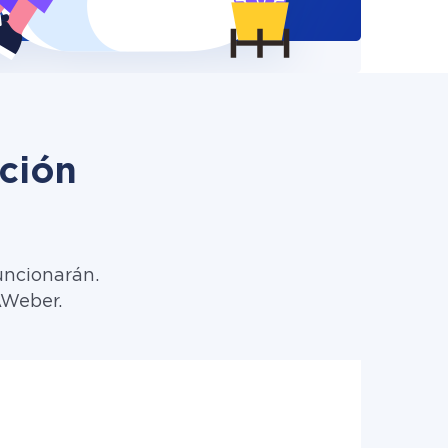
ción
uncionarán.
AWeber.