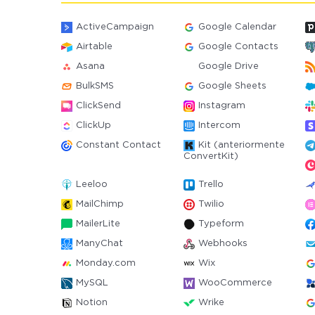
ActiveCampaign
Google Calendar
Airtable
Google Contacts
Asana
Google Drive
BulkSMS
Google Sheets
ClickSend
Instagram
ClickUp
Intercom
Constant Contact
Kit (anteriormente
ConvertKit)
Leeloo
Trello
MailChimp
Twilio
MailerLite
Typeform
ManyChat
Webhooks
Monday.com
Wix
MySQL
WooCommerce
Notion
Wrike