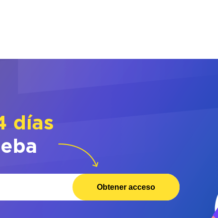
4 días
ueba
Obtener acceso