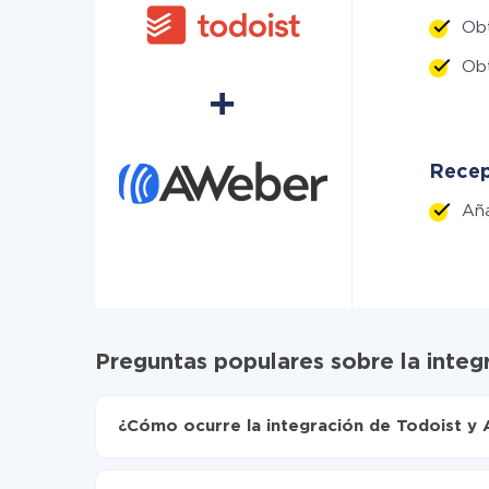
Ob
Ob
Recep
Añ
Preguntas populares sobre la inte
¿Cómo ocurre la integración de Todoist y
Para empezar es necesario
registrarse en Api
Elija qué datos transferir de Todoist a AWeber