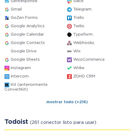
GetResponse
Slack
Gmail
Telegram
GoZen Forms
Trello
Google Analytics
Twilio
Google Calendar
Typeform
Google Contacts
Webhooks
Google Drive
Wix
Google Sheets
WooCommerce
Instagram
Wrike
Intercom
ZOHO CRM
Kit (anteriormente
ConvertKit)
mostrar todo (+216)
Todoist
(261 conector listo para usar)