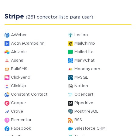
Stripe
(261 conector listo para usar)
AWeber
Leeloo
ActiveCampaign
MailChimp
Airtable
MailerLite
Asana
ManyChat
BulkSMS
Monday.com
ClickSend
MySQL
ClickUp
Notion
Constant Contact
Opencart
Copper
Pipedrive
Crove
PostgreSQL
Elementor
RSS
Facebook
Salesforce CRM