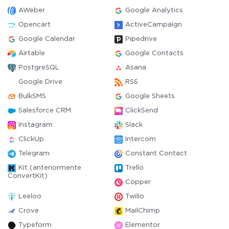
AWeber
Google Analytics
Opencart
ActiveCampaign
Google Calendar
Pipedrive
Airtable
Google Contacts
PostgreSQL
Asana
Google Drive
RSS
BulkSMS
Google Sheets
Salesforce CRM
ClickSend
Instagram
Slack
ClickUp
Intercom
Telegram
Constant Contact
Kit (anteriormente
Trello
ConvertKit)
Copper
Leeloo
Twilio
Crove
MailChimp
Typeform
Elementor