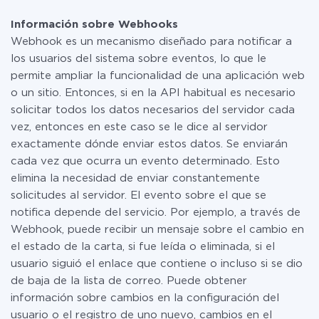
Por el momento, tenemos listas para usar335
pequeña cantidad de datos por mes, puede usar de
integraciones de Webhooks con otros sistemas
manera segura un plan de tarifa gratuita o cambiar a
Información sobre Webhooks
uno de pago, si es necesario. Más detalles sobre
Webhook es un mecanismo diseñado para notificar a
tarifas
.
los usuarios del sistema sobre eventos, lo que le
permite ampliar la funcionalidad de una aplicación web
o un sitio. Entonces, si en la API habitual es necesario
solicitar todos los datos necesarios del servidor cada
vez, entonces en este caso se le dice al servidor
exactamente dónde enviar estos datos. Se enviarán
cada vez que ocurra un evento determinado. Esto
elimina la necesidad de enviar constantemente
solicitudes al servidor. El evento sobre el que se
notifica depende del servicio. Por ejemplo, a través de
Webhook, puede recibir un mensaje sobre el cambio en
el estado de la carta, si fue leída o eliminada, si el
usuario siguió el enlace que contiene o incluso si se dio
de baja de la lista de correo. Puede obtener
información sobre cambios en la configuración del
usuario o el registro de uno nuevo, cambios en el