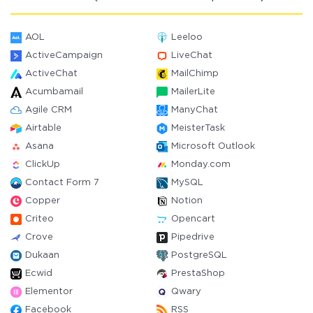
AOL
Leeloo
ActiveCampaign
LiveChat
ActiveChat
MailChimp
Acumbamail
MailerLite
Agile CRM
ManyChat
Airtable
MeisterTask
Asana
Microsoft Outlook
ClickUp
Monday.com
Contact Form 7
MySQL
Copper
Notion
Criteo
Opencart
Crove
Pipedrive
Dukaan
PostgreSQL
Ecwid
PrestaShop
Elementor
Qwary
Facebook
RSS