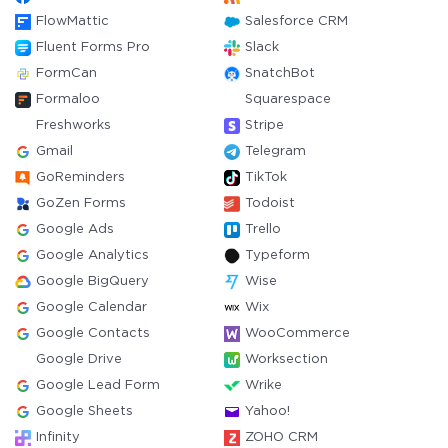
FlowMattic
Salesforce CRM
Fluent Forms Pro
Slack
FormCan
SnatchBot
Formaloo
Squarespace
Freshworks
Stripe
Gmail
Telegram
GoReminders
TikTok
GoZen Forms
Todoist
Google Ads
Trello
Google Analytics
Typeform
Google BigQuery
Wise
Google Calendar
Wix
Google Contacts
WooCommerce
Google Drive
Worksection
Google Lead Form
Wrike
Google Sheets
Yahoo!
Infinity
ZOHO CRM