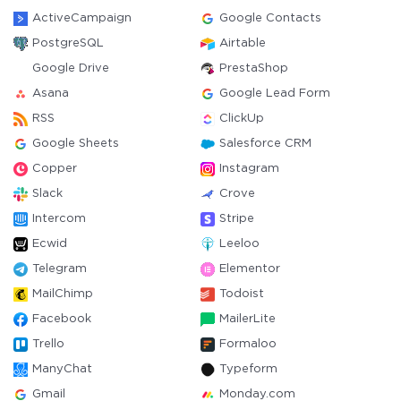
ActiveCampaign
Google Contacts
PostgreSQL
Airtable
Google Drive
PrestaShop
Asana
Google Lead Form
RSS
ClickUp
Google Sheets
Salesforce CRM
Copper
Instagram
Slack
Crove
Intercom
Stripe
Ecwid
Leeloo
Telegram
Elementor
MailChimp
Todoist
Facebook
MailerLite
Trello
Formaloo
ManyChat
Typeform
Gmail
Monday.com