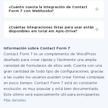
Active la actualización automática
integración, el tiempo de configuración puede variar y
Ahora los datos se transferirán automáticamente
¿Cuánto cuesta la integración de Contact
oscilar entre 5 y 30 minutos. En promedio, la
de Contact Form 7 a Webhooks
Form 7 con Webhooks?
configuración tarda entre 10 y 15 minutos.
No es necesario pagar nada por la integración en sí, y
toda las funcionalidades están disponibles en todas las
¿Cuántas integraciones listas para usar están
tarifas. Usted solo paga por la cantidad de datos que
disponibles em total em Apix-Drive?
realmente se transfieren de uno de sus sistemas a otro
a través de nuestro servicio. Si usted tiene una
Por el momento, tenemos listas para usar296 +
pequeña cantidad de datos por mes, puede usar de
integraciones además de Contact Form 7 y Webhooks
manera segura un plan de tarifa gratuita o cambiar a
Información sobre Contact Form 7
uno de pago, si es necesario. Más detalles sobre
Contact Form 7 es un complemento de WordPress
tarifas
.
diseñado para crear rápida y fácilmente una amplia
variedad de formularios de sitios web. Cuenta con una
gran cantidad de todo tipo de configuraciones, gracias
a las cuales los usuarios pueden crear formas complejas
en poco tiempo. Contact Form 7 está en constante
evolución, es muy popular y está bien documentado.
Este último será especialmente útil para principiantes.
Más detalles