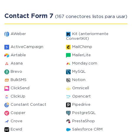
Contact Form 7
(167 conectores listos para usar)
AWeber
Kit (anteriormente
ConvertKit)
ActiveCampaign
MailChimp
Airtable
MailerLite
Asana
Monday.com
Brevo
MySQL
BulkSMS
Notion
ClickSend
Omnicell
ClickUp
Opencart
Constant Contact
Pipedrive
Copper
PostgreSQL
Crove
PrestaShop
Ecwid
Salesforce CRM