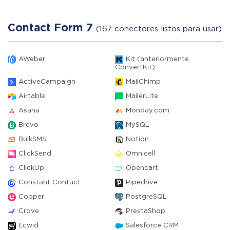
Contact Form 7
(167 conectores listos para usar)
AWeber
Kit (anteriormente
ConvertKit)
ActiveCampaign
MailChimp
Airtable
MailerLite
Asana
Monday.com
Brevo
MySQL
BulkSMS
Notion
ClickSend
Omnicell
ClickUp
Opencart
Constant Contact
Pipedrive
Copper
PostgreSQL
Crove
PrestaShop
Ecwid
Salesforce CRM