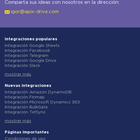
Comparta sus ideas con nosotros en la dirección:
igor@apix-drive.com
Integraciones populares
Integración Google Sheets
Integración Facebook
Integración Telegram
Integración Google Drive
Integración Slack
Integración MailChimp
mostrar más
Integración Gmail
Integración Trello
Integración ClickUp
Nuevas integraciones
Integración Airtable
Integración Amazon DynamoDB
Integración Google Contacts
Integración Finmap
Integración OpenAI (ChatGPT)
Integración Microsoft Dynamics 365
Integración Instagram
Integración BulkGate
Integración ActiveCampaign
Integración TxtSync
Integración Typeform
Integración Wire2Air
Integración Salesforce CRM
mostrar más
Integración Corezoid
Integración Monday.com
Integración Infobip
Integración Notion
Integración Instasent
Páginas importantes
Integración Stripe
Integración AtomPark
Condiciones de uso