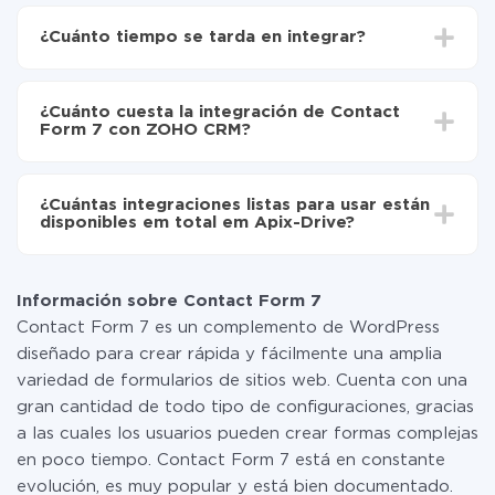
Para empezar es necesario
registrarse en ApiX-
Drive
¿Cuánto tiempo se tarda en integrar?
Elija qué datos transferir de Contact Form 7 a
ZOHO CRM
Dependiendo del sistema con el que usted hará la
Active la actualización automática
integración, el tiempo de configuración puede variar y
Ahora los datos se transferirán automáticamente
¿Cuánto cuesta la integración de Contact
oscilar entre 5 y 30 minutos. En promedio, la
de Contact Form 7 a ZOHO CRM
Form 7 con ZOHO CRM?
configuración tarda entre 10 y 15 minutos.
No es necesario pagar nada por la integración en sí, y
toda las funcionalidades están disponibles en todas las
¿Cuántas integraciones listas para usar están
tarifas. Usted solo paga por la cantidad de datos que
disponibles em total em Apix-Drive?
realmente se transfieren de uno de sus sistemas a otro
a través de nuestro servicio. Si usted tiene una
Por el momento, tenemos listas para usar296 +
pequeña cantidad de datos por mes, puede usar de
integraciones además de Contact Form 7 y ZOHO
manera segura un plan de tarifa gratuita o cambiar a
Información sobre Contact Form 7
CRM
uno de pago, si es necesario. Más detalles sobre
Contact Form 7 es un complemento de WordPress
tarifas
.
diseñado para crear rápida y fácilmente una amplia
variedad de formularios de sitios web. Cuenta con una
gran cantidad de todo tipo de configuraciones, gracias
a las cuales los usuarios pueden crear formas complejas
en poco tiempo. Contact Form 7 está en constante
evolución, es muy popular y está bien documentado.