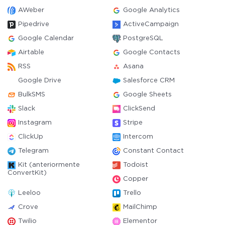
AWeber
Google Analytics
Pipedrive
ActiveCampaign
Google Calendar
PostgreSQL
Airtable
Google Contacts
RSS
Asana
Google Drive
Salesforce CRM
BulkSMS
Google Sheets
Slack
ClickSend
Instagram
Stripe
ClickUp
Intercom
Telegram
Constant Contact
Kit (anteriormente
Todoist
ConvertKit)
Copper
Leeloo
Trello
Crove
MailChimp
Twilio
Elementor