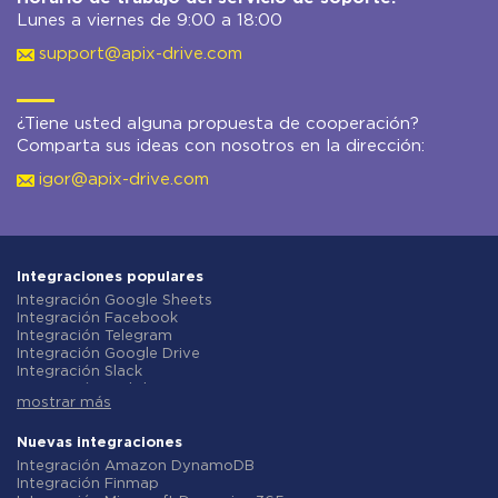
Lunes a viernes de 9:00 a 18:00
support@apix-drive.com
¿Tiene usted alguna propuesta de cooperación?
Comparta sus ideas con nosotros en la dirección:
igor@apix-drive.com
Integraciones populares
Integración Google Sheets
Integración Facebook
Integración Telegram
Integración Google Drive
Integración Slack
Integración MailChimp
mostrar más
Integración Gmail
Integración Trello
Integración ClickUp
Nuevas integraciones
Integración Airtable
Integración Amazon DynamoDB
Integración Google Contacts
Integración Finmap
Integración OpenAI (ChatGPT)