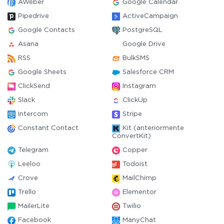
AWeber
Google Calendar
Pipedrive
ActiveCampaign
Google Contacts
PostgreSQL
Asana
Google Drive
RSS
BulkSMS
Google Sheets
Salesforce CRM
ClickSend
Instagram
Slack
ClickUp
Intercom
Stripe
Constant Contact
Kit (anteriormente
ConvertKit)
Telegram
Copper
Leeloo
Todoist
Crove
MailChimp
Trello
Elementor
MailerLite
Twilio
Facebook
ManyChat