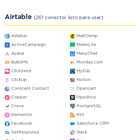
Airtable
(261 conector listo para usar)
AWeber
MailChimp
ActiveCampaign
MailerLite
Asana
ManyChat
BulkSMS
Monday.com
ClickSend
MySQL
ClickUp
Notion
Constant Contact
Opencart
Copper
Pipedrive
Crove
PostgreSQL
Elementor
RSS
Facebook
Salesforce CRM
GetResponse
Slack