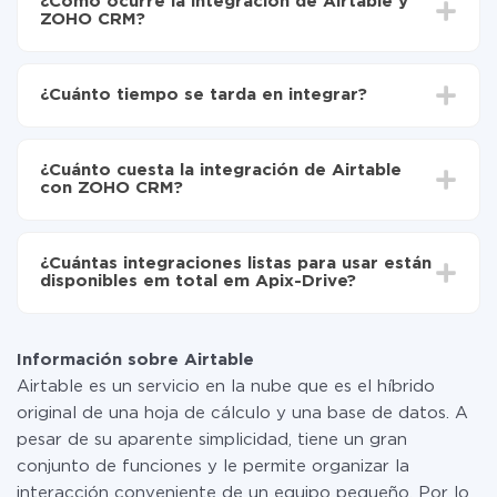
¿Cómo ocurre la integración de Airtable y
ZOHO CRM?
Para empezar es necesario
registrarse en ApiX-
Drive
¿Cuánto tiempo se tarda en integrar?
Elija qué datos transferir de Airtable a ZOHO CRM
Active la actualización automática
Dependiendo del sistema con el que usted hará la
Ahora los datos se transferirán automáticamente
integración, el tiempo de configuración puede variar y
de Airtable a ZOHO CRM
¿Cuánto cuesta la integración de Airtable
oscilar entre 5 y 30 minutos. En promedio, la
con ZOHO CRM?
configuración tarda entre 10 y 15 minutos.
No es necesario pagar nada por la integración en sí, y
toda las funcionalidades están disponibles en todas las
¿Cuántas integraciones listas para usar están
tarifas. Usted solo paga por la cantidad de datos que
disponibles em total em Apix-Drive?
realmente se transfieren de uno de sus sistemas a otro
a través de nuestro servicio. Si usted tiene una
Por el momento, tenemos listas para usar296 +
pequeña cantidad de datos por mes, puede usar de
integraciones además de Airtable y ZOHO CRM
manera segura un plan de tarifa gratuita o cambiar a
Información sobre Airtable
uno de pago, si es necesario. Más detalles sobre
Airtable es un servicio en la nube que es el híbrido
tarifas
.
original de una hoja de cálculo y una base de datos. A
pesar de su aparente simplicidad, tiene un gran
conjunto de funciones y le permite organizar la
interacción conveniente de un equipo pequeño. Por lo