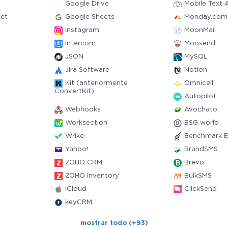
Google Drive
Mobile Text A
ct
Google Sheets
Monday.com
Instagram
MoonMail
Intercom
Moosend
JSON
MySQL
Jira Software
Notion
Kit (anteriormente
Omnicell
ConvertKit)
Autopilot
Webhooks
Avochato
Worksection
BSG world
Wrike
Benchmark E
Yahoo!
BrandSMS
ZOHO CRM
Brevo
ZOHO Inventory
BulkSMS
iCloud
ClickSend
keyCRM
mostrar todo (+93)