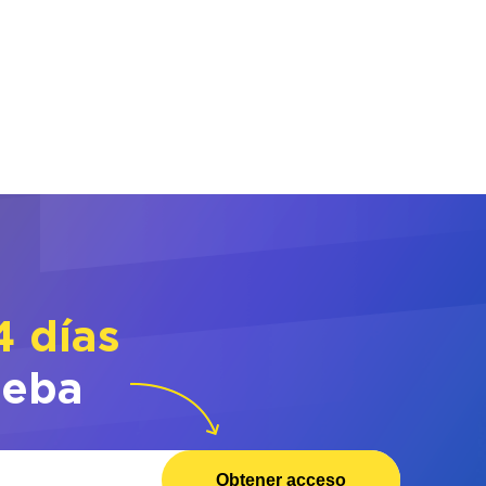
4 días
ueba
Obtener acceso