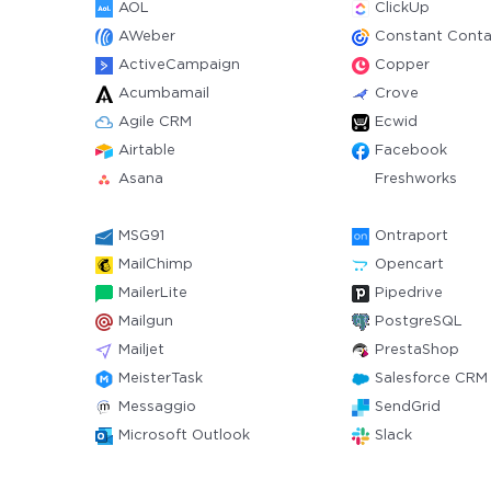
AOL
ClickUp
AWeber
Constant Conta
ActiveCampaign
Copper
Acumbamail
Crove
Agile CRM
Ecwid
Airtable
Facebook
Asana
Freshworks
MSG91
Ontraport
MailChimp
Opencart
MailerLite
Pipedrive
Mailgun
PostgreSQL
Mailjet
PrestaShop
MeisterTask
Salesforce CRM
Messaggio
SendGrid
Microsoft Outlook
Slack