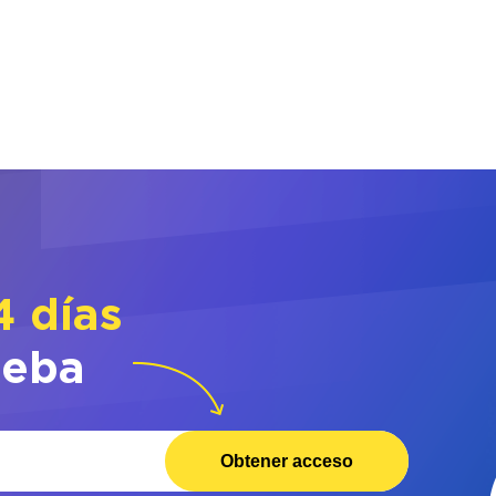
4 días
ueba
Obtener acceso