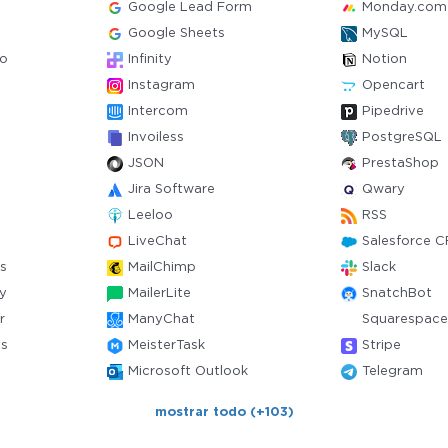
Google Lead Form
Monday.com
Google Sheets
MySQL
ro
Infinity
Notion
Instagram
Opencart
Intercom
Pipedrive
Invoiless
PostgreSQL
JSON
PrestaShop
Jira Software
Qwary
Leeloo
RSS
LiveChat
Salesforce 
s
MailChimp
Slack
y
MailerLite
SnatchBot
r
ManyChat
Squarespace
ts
MeisterTask
Stripe
Microsoft Outlook
Telegram
mostrar todo (+103)