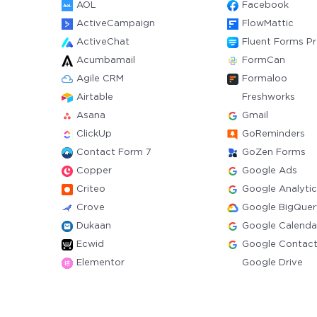
AOL
Facebook
ActiveCampaign
FlowMattic
ActiveChat
Fluent Forms P
Acumbamail
FormCan
Agile CRM
Formaloo
Airtable
Freshworks
Asana
Gmail
ClickUp
GoReminders
Contact Form 7
GoZen Forms
Copper
Google Ads
Criteo
Google Analytic
Crove
Google BigQuer
Dukaan
Google Calenda
Ecwid
Google Contac
Elementor
Google Drive