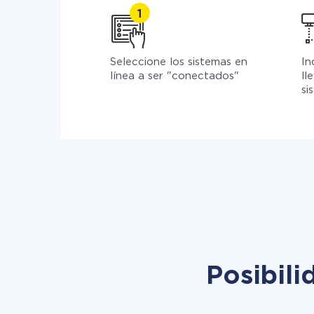
Seleccione los sistemas en
In
línea a ser "conectados"
ll
si
Posibil