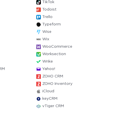
TikTok
Todoist
Trello
Typeform
Wise
Wix
WooCommerce
Worksection
Wrike
CRM
Yahoo!
ZOHO CRM
ZOHO Inventory
iCloud
keyCRM
vTiger CRM