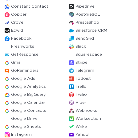
Constant Contact
Pipedrive
Copper
PostgreSQL
Crove
PrestaShop
Ecwid
Salesforce CRM
Facebook
SendGrid
Freshworks
Slack
GetResponse
Squarespace
Gmail
Stripe
GoReminders
Telegram
Google Ads
Todoist
Google Analytics
Trello
Google BigQuery
Twilio
Google Calendar
Viber
Google Contacts
Webhooks
Google Drive
Worksection
Google Sheets
Wrike
Instagram
Yahoo!