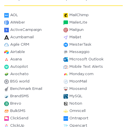
AOL
MailChimp
AWeber
MailerLite
ActiveCampaign
Mailgun
Acumbamail
Mailjet
Agile CRM
MeisterTask
Airtable
Messaggio
Asana
Microsoft Outlook
Autopilot
Mobile Text Alerts
Avochato
Monday.com
BSG world
MoonMail
Benchmark Email
Moosend
BrandSMS
MySQL
Brevo
Notion
BulkSMS
Omnicell
ClickSend
Ontraport
ClickUp
Opencart