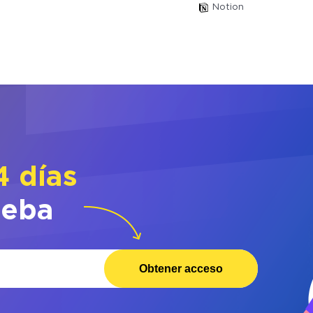
Notion
4 días
ueba
Obtener acceso