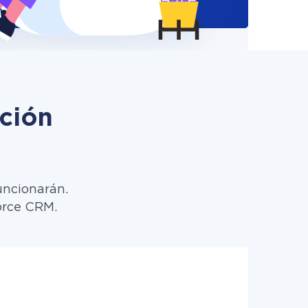
ción
uncionarán.
force CRM.