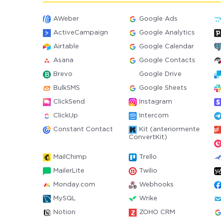
AWeber
Google Ads
ActiveCampaign
Google Analytics
Airtable
Google Calendar
Asana
Google Contacts
Brevo
Google Drive
BulkSMS
Google Sheets
ClickSend
Instagram
ClickUp
Intercom
Constant Contact
Kit (anteriormente
ConvertKit)
MailChimp
Trello
MailerLite
Twilio
Monday.com
Webhooks
MySQL
Wrike
Notion
ZOHO CRM