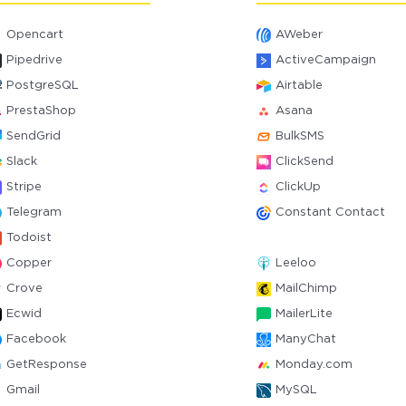
Opencart
AWeber
Pipedrive
ActiveCampaign
PostgreSQL
Airtable
PrestaShop
Asana
SendGrid
BulkSMS
Slack
ClickSend
Stripe
ClickUp
Telegram
Constant Contact
Todoist
Copper
Leeloo
Crove
MailChimp
Ecwid
MailerLite
Facebook
ManyChat
GetResponse
Monday.com
Gmail
MySQL