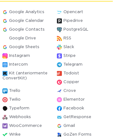
Google Analytics
Opencart
Google Calendar
Pipedrive
Google Contacts
PostgreSQL
Google Drive
RSS
Google Sheets
Slack
Instagram
Stripe
Intercom
Telegram
Kit (anteriormente
Todoist
ConvertKit)
Copper
Trello
Crove
Twilio
Elementor
Typeform
Facebook
Webhooks
GetResponse
WooCommerce
Gmail
Wrike
GoZen Forms