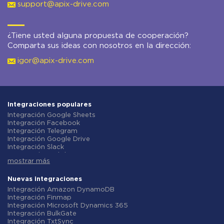
support@apix-drive.com
¿Tiene usted alguna propuesta de cooperación?
Comparta sus ideas con nosotros en la dirección:
igor@apix-drive.com
Integraciones populares
Integración Google Sheets
Integración Facebook
Integración Telegram
Integración Google Drive
Integración Slack
Integración MailChimp
mostrar más
Integración Gmail
Integración Trello
Integración ClickUp
Nuevas integraciones
Integración Airtable
Integración Amazon DynamoDB
Integración Google Contacts
Integración Finmap
Integración OpenAI (ChatGPT)
Integración Microsoft Dynamics 365
Integración Instagram
Integración BulkGate
Integración ActiveCampaign
Integración TxtSync