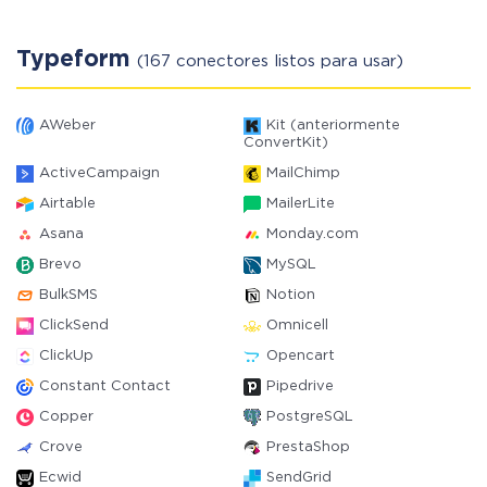
Typeform
(167 conectores listos para usar)
AWeber
Kit (anteriormente
ConvertKit)
ActiveCampaign
MailChimp
Airtable
MailerLite
Asana
Monday.com
Brevo
MySQL
BulkSMS
Notion
ClickSend
Omnicell
ClickUp
Opencart
Constant Contact
Pipedrive
Copper
PostgreSQL
Crove
PrestaShop
Ecwid
SendGrid