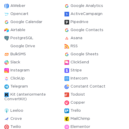
AWeber
Google Analytics
Opencart
ActiveCampaign
Google Calendar
Pipedrive
Airtable
Google Contacts
PostgreSQL
Asana
Google Drive
RSS
BulkSMS
Google Sheets
Slack
ClickSend
Instagram
Stripe
ClickUp
Intercom
Telegram
Constant Contact
Kit (anteriormente
Todoist
ConvertKit)
Copper
Leeloo
Trello
Crove
MailChimp
Twilio
Elementor