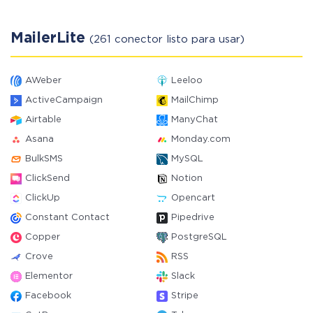
MailerLite
(261 conector listo para usar)
AWeber
Leeloo
ActiveCampaign
MailChimp
Airtable
ManyChat
Asana
Monday.com
BulkSMS
MySQL
ClickSend
Notion
ClickUp
Opencart
Constant Contact
Pipedrive
Copper
PostgreSQL
Crove
RSS
Elementor
Slack
Facebook
Stripe