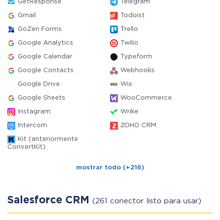
GetResponse
Telegram
Gmail
Todoist
GoZen Forms
Trello
Google Analytics
Twilio
Google Calendar
Typeform
Google Contacts
Webhooks
Google Drive
Wix
Google Sheets
WooCommerce
Instagram
Wrike
Intercom
ZOHO CRM
Kit (anteriormente
ConvertKit)
mostrar todo (+216)
Salesforce CRM
(261 conector listo para usar)