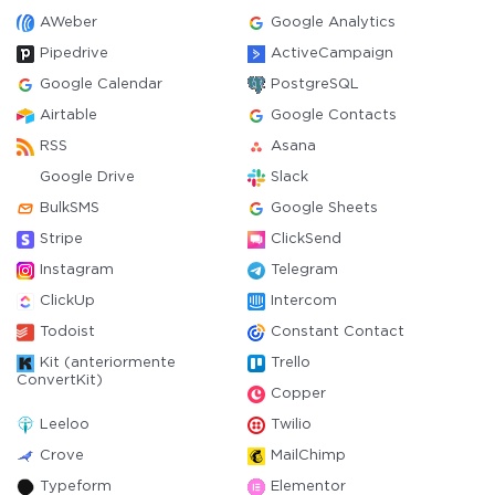
AWeber
Google Analytics
Pipedrive
ActiveCampaign
Google Calendar
PostgreSQL
Airtable
Google Contacts
RSS
Asana
Google Drive
Slack
BulkSMS
Google Sheets
Stripe
ClickSend
Instagram
Telegram
ClickUp
Intercom
Todoist
Constant Contact
Kit (anteriormente
Trello
ConvertKit)
Copper
Leeloo
Twilio
Crove
MailChimp
Typeform
Elementor