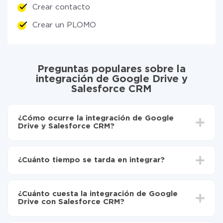
Crear contacto
Crear un PLOMO
Preguntas populares sobre la
integración de Google Drive y
Salesforce CRM
¿Cómo ocurre la integración de Google
Drive y Salesforce CRM?
Para empezar es necesario
registrarse en ApiX-
Drive
¿Cuánto tiempo se tarda en integrar?
Elija qué datos transferir de Google Drive a
Salesforce CRM
Dependiendo del sistema con el que usted hará la
Active la actualización automática
integración, el tiempo de configuración puede variar y
Ahora los datos se transferirán automáticamente
¿Cuánto cuesta la integración de Google
oscilar entre 5 y 30 minutos. En promedio, la
de Google Drive a Salesforce CRM
Drive con Salesforce CRM?
configuración tarda entre 10 y 15 minutos.
No es necesario pagar nada por la integración en sí, y