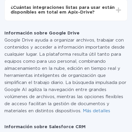
toda las funcionalidades están disponibles en todas las
¿Cuántas integraciones listas para usar están
tarifas. Usted solo paga por la cantidad de datos que
disponibles em total em Apix-Drive?
realmente se transfieren de uno de sus sistemas a otro
a través de nuestro servicio. Si usted tiene una
Por el momento, tenemos listas para usar296 +
pequeña cantidad de datos por mes, puede usar de
integraciones además de Google Drive y Salesforce
manera segura un plan de tarifa gratuita o cambiar a
Información sobre Google Drive
CRM
uno de pago, si es necesario. Más detalles sobre
Google Drive ayuda a organizar archivos, trabajar con
tarifas
.
contenidos y acceder a información importante desde
cualquier lugar. La plataforma resulta útil tanto para
equipos como para uso personal, combinando
almacenamiento en la nube, edición en tiempo real y
herramientas inteligentes de organización que
simplifican el trabajo diario. La búsqueda impulsada por
Google AI agiliza la navegación entre grandes
volúmenes de archivos, mientras las opciones flexibles
de acceso facilitan la gestión de documentos y
materiales en distintos dispositivos.
Más detalles
Información sobre Salesforce CRM