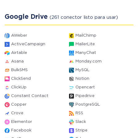
Google Drive
(261 conector listo para usar)
AWeber
MailChimp
ActiveCampaign
MailerLite
Airtable
ManyChat
Asana
Monday.com
BulkSMS
MySQL
ClickSend
Notion
ClickUp
Opencart
Constant Contact
Pipedrive
Copper
PostgreSQL
Crove
RSS
Elementor
Slack
Facebook
Stripe