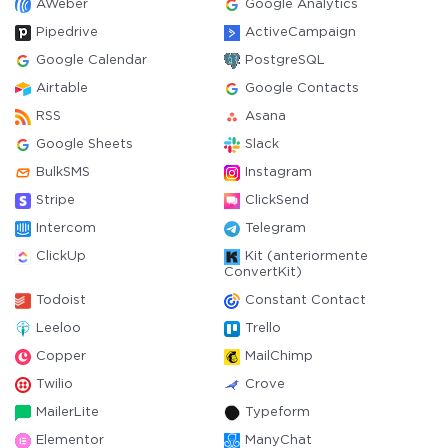
AWeber
Google Analytics
Pipedrive
ActiveCampaign
Google Calendar
PostgreSQL
Airtable
Google Contacts
RSS
Asana
Google Sheets
Slack
BulkSMS
Instagram
Stripe
ClickSend
Intercom
Telegram
ClickUp
Kit (anteriormente
ConvertKit)
Todoist
Constant Contact
Leeloo
Trello
Copper
MailChimp
Twilio
Crove
MailerLite
Typeform
Elementor
ManyChat