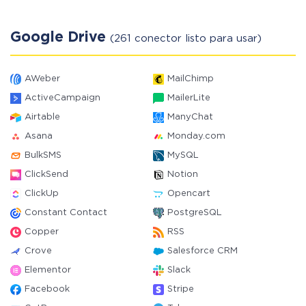
Google Drive
(261 conector listo para usar)
AWeber
MailChimp
ActiveCampaign
MailerLite
Airtable
ManyChat
Asana
Monday.com
BulkSMS
MySQL
ClickSend
Notion
ClickUp
Opencart
Constant Contact
PostgreSQL
Copper
RSS
Crove
Salesforce CRM
Elementor
Slack
Facebook
Stripe