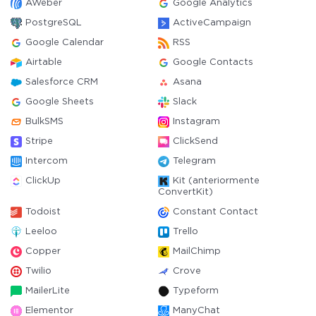
AWeber
Google Analytics
PostgreSQL
ActiveCampaign
Google Calendar
RSS
Airtable
Google Contacts
Salesforce CRM
Asana
Google Sheets
Slack
BulkSMS
Instagram
Stripe
ClickSend
Intercom
Telegram
ClickUp
Kit (anteriormente
ConvertKit)
Todoist
Constant Contact
Leeloo
Trello
Copper
MailChimp
Twilio
Crove
MailerLite
Typeform
Elementor
ManyChat