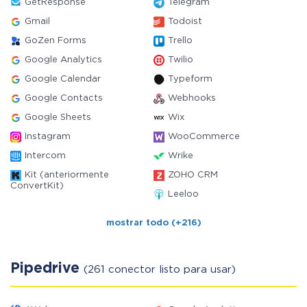
GetResponse
Telegram
Gmail
Todoist
GoZen Forms
Trello
Google Analytics
Twilio
Google Calendar
Typeform
Google Contacts
Webhooks
Google Sheets
Wix
Instagram
WooCommerce
Intercom
Wrike
Kit (anteriormente
ZOHO CRM
ConvertKit)
Leeloo
mostrar todo (+216)
Pipedrive
(261 conector listo para usar)