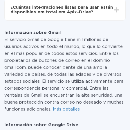
toda las funcionalidades están disponibles en todas las
¿Cuántas integraciones listas para usar están
tarifas. Usted solo paga por la cantidad de datos que
disponibles em total em Apix-Drive?
realmente se transfieren de uno de sus sistemas a otro
a través de nuestro servicio. Si usted tiene una
Por el momento, tenemos listas para usar296 +
pequeña cantidad de datos por mes, puede usar de
integraciones además de Gmail y Google Drive
manera segura un plan de tarifa gratuita o cambiar a
Información sobre Gmail
uno de pago, si es necesario. Más detalles sobre
El servicio Gmail de Google tiene mil millones de
tarifas
.
usuarios activos en todo el mundo, lo que lo convierte
en el más popular de todos estos servicios. Entre los
propietarios de buzones de correo en el dominio
gmail.com, puede conocer gente de una amplia
variedad de países, de todas las edades y de diversos
estados sociales. El servicio se utiliza activamente para
correspondencia personal y comercial. Entre las
ventajas de Gmail se encuentran la alta seguridad, una
buena protección contra correo no deseado y muchas
funciones adicionales.
Más detalles
Información sobre Google Drive