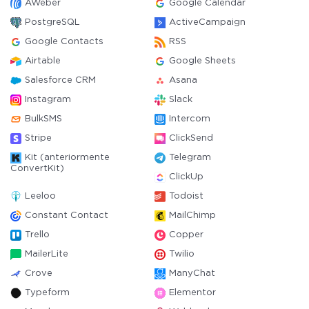
AWeber
Google Calendar
PostgreSQL
ActiveCampaign
Google Contacts
RSS
Airtable
Google Sheets
Salesforce CRM
Asana
Instagram
Slack
BulkSMS
Intercom
Stripe
ClickSend
Kit (anteriormente
Telegram
ConvertKit)
ClickUp
Leeloo
Todoist
Constant Contact
MailChimp
Trello
Copper
MailerLite
Twilio
Crove
ManyChat
Typeform
Elementor