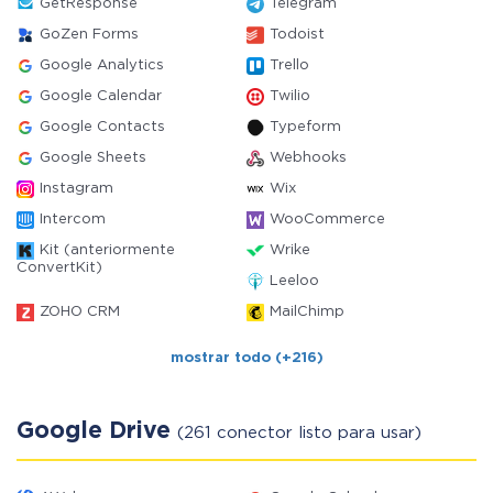
GetResponse
Telegram
GoZen Forms
Todoist
Google Analytics
Trello
Google Calendar
Twilio
Google Contacts
Typeform
Google Sheets
Webhooks
Instagram
Wix
Intercom
WooCommerce
Kit (anteriormente
Wrike
ConvertKit)
Leeloo
ZOHO CRM
MailChimp
mostrar todo (+216)
Google Drive
(261 conector listo para usar)