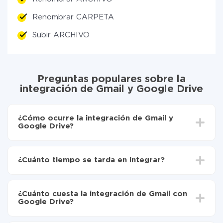
Renombrar CARPETA
Subir ARCHIVO
Preguntas populares sobre la
integración de Gmail y Google Drive
¿Cómo ocurre la integración de Gmail y
Google Drive?
Para empezar es necesario
registrarse en ApiX-
Drive
¿Cuánto tiempo se tarda en integrar?
Elija qué datos transferir de Gmail a Google Drive
Active la actualización automática
Dependiendo del sistema con el que usted hará la
Ahora los datos se transferirán automáticamente
integración, el tiempo de configuración puede variar y
de Gmail a Google Drive
¿Cuánto cuesta la integración de Gmail con
oscilar entre 5 y 30 minutos. En promedio, la
Google Drive?
configuración tarda entre 10 y 15 minutos.
No es necesario pagar nada por la integración en sí, y