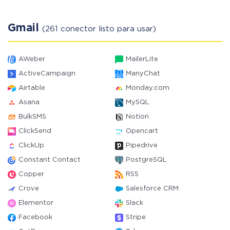
Gmail
(261 conector listo para usar)
AWeber
MailerLite
ActiveCampaign
ManyChat
Airtable
Monday.com
Asana
MySQL
BulkSMS
Notion
ClickSend
Opencart
ClickUp
Pipedrive
Constant Contact
PostgreSQL
Copper
RSS
Crove
Salesforce CRM
Elementor
Slack
Facebook
Stripe