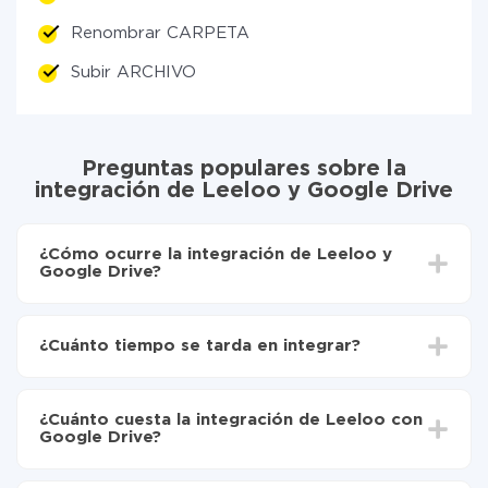
Renombrar CARPETA
Subir ARCHIVO
Preguntas populares sobre la
integración de Leeloo y Google Drive
¿Cómo ocurre la integración de Leeloo y
Google Drive?
Para empezar es necesario
registrarse en ApiX-
Drive
¿Cuánto tiempo se tarda en integrar?
Elija qué datos transferir de Leeloo a Google Drive
Active la actualización automática
Dependiendo del sistema con el que usted hará la
Ahora los datos se transferirán automáticamente
integración, el tiempo de configuración puede variar y
de Leeloo a Google Drive
¿Cuánto cuesta la integración de Leeloo con
oscilar entre 5 y 30 minutos. En promedio, la
Google Drive?
configuración tarda entre 10 y 15 minutos.
No es necesario pagar nada por la integración en sí, y