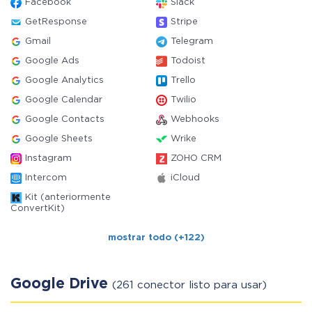
Facebook
Slack
GetResponse
Stripe
Gmail
Telegram
Google Ads
Todoist
Google Analytics
Trello
Google Calendar
Twilio
Google Contacts
Webhooks
Google Sheets
Wrike
Instagram
ZOHO CRM
Intercom
iCloud
Kit (anteriormente
ConvertKit)
mostrar todo (+122)
Google Drive
(261 conector listo para usar)