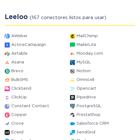
Leeloo
(167 conectores listos para usar)
AWeber
MailChimp
ActiveCampaign
MailerLite
Airtable
Monday.com
Asana
MySQL
Brevo
Notion
BulkSMS
Omnicell
ClickSend
Opencart
ClickUp
Pipedrive
Constant Contact
PostgreSQL
Copper
PrestaShop
Crove
Salesforce CRM
Ecwid
SendGrid