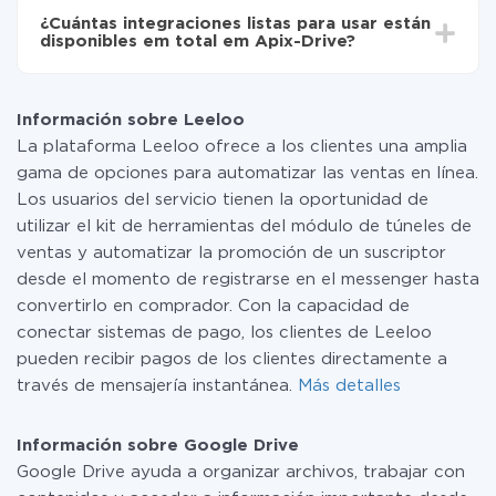
toda las funcionalidades están disponibles en todas las
¿Cuántas integraciones listas para usar están
tarifas. Usted solo paga por la cantidad de datos que
disponibles em total em Apix-Drive?
realmente se transfieren de uno de sus sistemas a otro
a través de nuestro servicio. Si usted tiene una
Por el momento, tenemos listas para usar296 +
pequeña cantidad de datos por mes, puede usar de
integraciones además de Leeloo y Google Drive
manera segura un plan de tarifa gratuita o cambiar a
Información sobre Leeloo
uno de pago, si es necesario. Más detalles sobre
La plataforma Leeloo ofrece a los clientes una amplia
tarifas
.
gama de opciones para automatizar las ventas en línea.
Los usuarios del servicio tienen la oportunidad de
utilizar el kit de herramientas del módulo de túneles de
ventas y automatizar la promoción de un suscriptor
desde el momento de registrarse en el messenger hasta
convertirlo en comprador. Con la capacidad de
conectar sistemas de pago, los clientes de Leeloo
pueden recibir pagos de los clientes directamente a
través de mensajería instantánea.
Más detalles
Información sobre Google Drive
Google Drive ayuda a organizar archivos, trabajar con