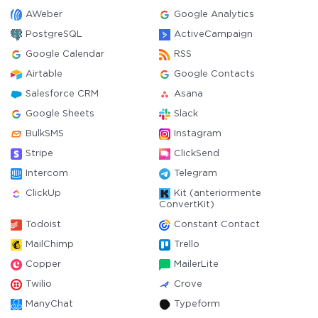
AWeber
Google Analytics
PostgreSQL
ActiveCampaign
Google Calendar
RSS
Airtable
Google Contacts
Salesforce CRM
Asana
Google Sheets
Slack
BulkSMS
Instagram
Stripe
ClickSend
Intercom
Telegram
ClickUp
Kit (anteriormente
ConvertKit)
Todoist
Constant Contact
MailChimp
Trello
Copper
MailerLite
Twilio
Crove
ManyChat
Typeform