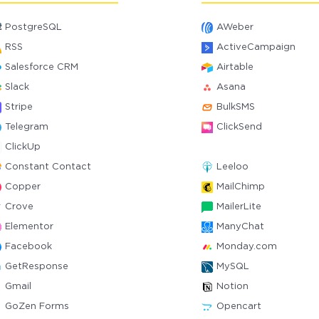
PostgreSQL
AWeber
RSS
ActiveCampaign
Salesforce CRM
Airtable
Slack
Asana
Stripe
BulkSMS
Telegram
ClickSend
ClickUp
Constant Contact
Leeloo
Copper
MailChimp
Crove
MailerLite
Elementor
ManyChat
Facebook
Monday.com
GetResponse
MySQL
Gmail
Notion
GoZen Forms
Opencart