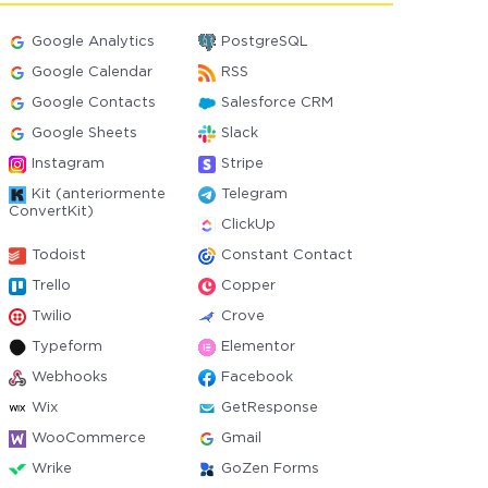
Google Analytics
PostgreSQL
Google Calendar
RSS
Google Contacts
Salesforce CRM
Google Sheets
Slack
Instagram
Stripe
Kit (anteriormente
Telegram
ConvertKit)
ClickUp
Todoist
Constant Contact
Trello
Copper
Twilio
Crove
Typeform
Elementor
Webhooks
Facebook
Wix
GetResponse
WooCommerce
Gmail
Wrike
GoZen Forms