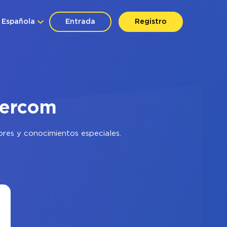
Española
Entrada
Registro
tercom
ores y conocimientos especiales.