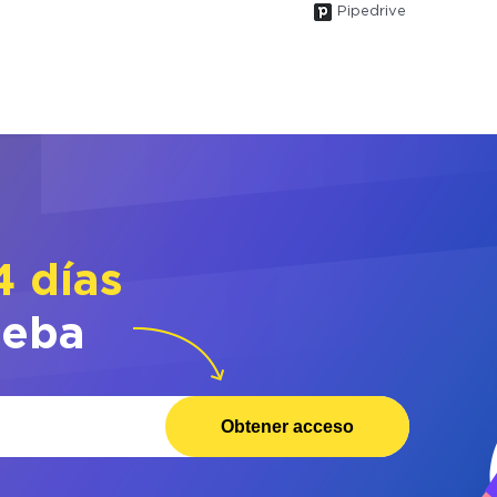
Pipedrive
4 días
ueba
Obtener acceso