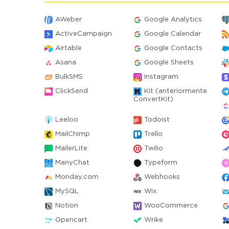
AWeber
Google Analytics
ActiveCampaign
Google Calendar
Airtable
Google Contacts
Asana
Google Sheets
BulkSMS
Instagram
ClickSend
Kit (anteriormente
ConvertKit)
Leeloo
Todoist
MailChimp
Trello
MailerLite
Twilio
ManyChat
Typeform
Monday.com
Webhooks
MySQL
Wix
Notion
WooCommerce
Opencart
Wrike