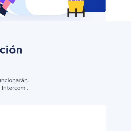
ción
m
uncionarán.
 Intercom .