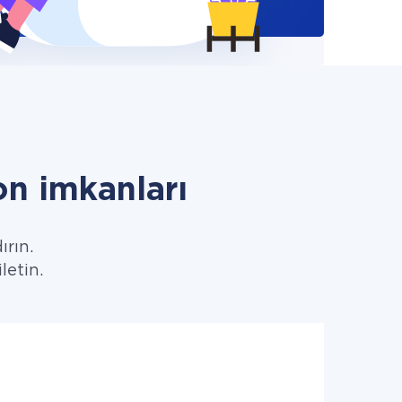
n imkanları
ırın.
letin.