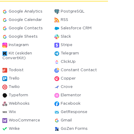
Google Analytics
PostgreSQL
Google Calendar
RSS
Google Contacts
Salesforce CRM
Google Sheets
Slack
Instagram
Stripe
Kit (eskiden
Telegram
ConvertKit)
ClickUp
Todoist
Constant Contact
Trello
Copper
Twilio
Crove
Typeform
Elementor
Webhooks
Facebook
Wix
GetResponse
WooCommerce
Gmail
Wrike
GoZen Forms