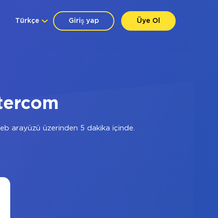
Türkçe
Giriş yap
Üye Ol
ntercom
eb arayüzü üzerinden 5 dakika içinde.