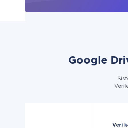
Google Dri
Sist
Veril
Veri k