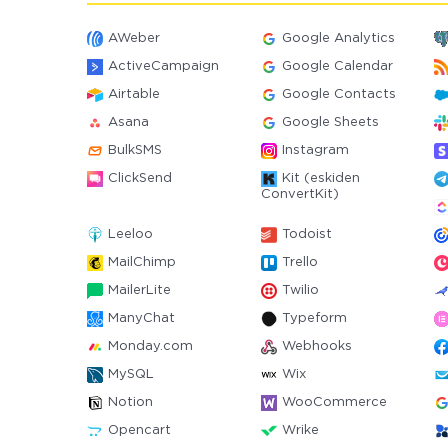
AWeber
Google Analytics
ActiveCampaign
Google Calendar
Airtable
Google Contacts
Asana
Google Sheets
BulkSMS
Instagram
ClickSend
Kit (eskiden
ConvertKit)
Leeloo
Todoist
MailChimp
Trello
MailerLite
Twilio
ManyChat
Typeform
Monday.com
Webhooks
MySQL
Wix
Notion
WooCommerce
Opencart
Wrike