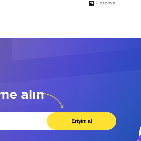
Pipedrive
me alın
Erişim al