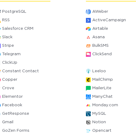
PostgreSQL
AWeber
RSS
ActiveCampaign
Salesforce CRM
Airtable
Slack
Asana
Stripe
BulkSMS
Telegram
ClickSend
ClickUp
Constant Contact
Leeloo
Copper
MailChimp
Crove
MailerLite
Elementor
ManyChat
Facebook
Monday.com
GetResponse
MySQL
Gmail
Notion
GoZen Forms
Opencart