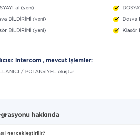
YAYI al (yeni)
DOSYAYI
ya BİLDİRİMİ (yeni)
Dosya B
sör BİLDİRİMİ (yeni)
Klasör 
lıcısı: Intercom , mevcut işlemler:
LLANICI / POTANSİYEL oluştur
egrasyonu hakkında
l gerçekleştirilir?