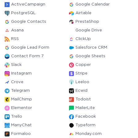
ActiveCampaign
Google Calendar
PostgreSQL
Airtable
Google Contacts
PrestaShop
Asana
Google Drive
RSS
ClickUp
Google Lead Form
Salesforce CRM
Contact Form 7
Google Sheets
Slack
Copper
Instagram
Stripe
Crove
Leeloo
Telegram
Ecwid
MailChimp
Todoist
Elementor
MailerLite
Trello
Facebook
ManyChat
Typeform
Formaloo
Monday.com