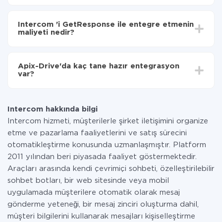
Otomatik güncellemeyi aç
Entegre etmek istediğiniz sisteme bağlı olarak kurulum
Artık veriler otomatik olarak Intercom 'den
süresi 5 ile 30 dakika arasında değişebilir. Ortalama
GetResponse'ye aktarılacaktır.
Intercom 'i GetResponse ile entegre etmenin
olarak, 10-15 dakika sürer.
maliyeti nedir?
Tüm işlevler tüm tarife planlarında mevcut olduğundan
entegrasyon için ödeme yapmanız gerekmez.
Apix-Drive'da kaç tane hazır entegrasyon
Hizmetimiz aracılığıyla yalnızca bir sisteminizden
var?
diğerine aktarılan veri miktarı için ödeme yaparsınız.
Ayda az miktarda veriye sahipseniz, ücretsiz bir plan
Şu anda Intercom ve GetResponse yanında 296 +
kullanabilir ve gerekirse ücretli bir plana geçebilirsiniz.
entegrasyonlarımız var
tarifeleri
hakkında daha fazla bilgi.
Intercom hakkında bilgi
Intercom hizmeti, müşterilerle şirket iletişimini organize
etme ve pazarlama faaliyetlerini ve satış sürecini
otomatikleştirme konusunda uzmanlaşmıştır. Platform
2011 yılından beri piyasada faaliyet göstermektedir.
Araçları arasında kendi çevrimiçi sohbeti, özelleştirilebilir
sohbet botları, bir web sitesinde veya mobil
uygulamada müşterilere otomatik olarak mesaj
gönderme yeteneği, bir mesaj zinciri oluşturma dahil,
müşteri bilgilerini kullanarak mesajları kişiselleştirme