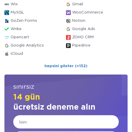
Wix
Gmail
MySQL
WooCommerce
GoZen Forms
Notion
Wrike
Google Ads
Opencart
ZOHO CRM
Google Analytics
Pipedrive
iCloud
hepsini göster (+132)
sınırsız
14 gün
ücretsiz deneme alın