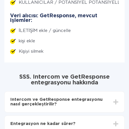
KULLANICILAR / POTANSİYEL POTANSİYELLER ED
Veri alıcısı: GetResponse, mevcut
işlemler:
İLETİŞİM ekle / güncelle
kişi ekle
Kişiyi silmek
SSS. Intercom ve GetResponse
entegrasyonu hakkında
Intercom ve GetResponse entegrasyonu
nasıl gerçekleştirilir?
İlk olarak,
'ı ApiX-Drive
'a kaydetmeniz gerekir.
Intercom 'den GetResponse'ye hangi verilerin
Entegrasyon ne kadar sürer?
aktarılacağını seçin