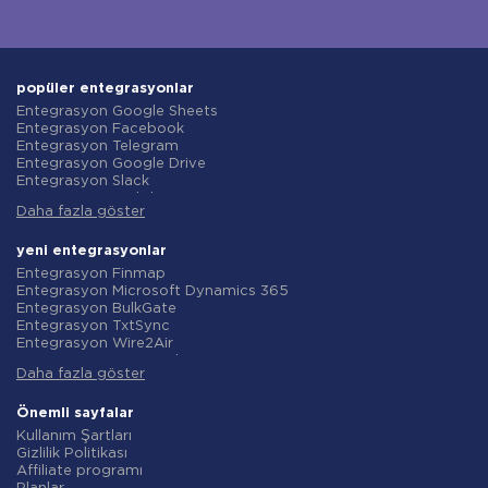
popüler entegrasyonlar
Entegrasyon Google Sheets
Entegrasyon Facebook
Entegrasyon Telegram
Entegrasyon Google Drive
Entegrasyon Slack
Entegrasyon MailChimp
Daha fazla göster
Entegrasyon Gmail
Entegrasyon Trello
Entegrasyon ClickUp
yeni entegrasyonlar
Entegrasyon Airtable
Entegrasyon Finmap
Entegrasyon Google Contacts
Entegrasyon Microsoft Dynamics 365
Entegrasyon OpenAI (ChatGPT)
Entegrasyon BulkGate
Entegrasyon Instagram
Entegrasyon TxtSync
Entegrasyon ActiveCampaign
Entegrasyon Wire2Air
Entegrasyon Typeform
Entegrasyon Corezoid
Entegrasyon Salesforce CRM
Daha fazla göster
Entegrasyon Infobip
Entegrasyon Monday.com
Entegrasyon Instasent
Entegrasyon Notion
Entegrasyon AtomPark
Önemli sayfalar
Entegrasyon Stripe
Entegrasyon TXTImpact
Kullanım Şartları
Entegrasyon AWeber
Entegrasyon Campaign Monitor
Gizlilik Politikası
Entegrasyon Asana
Entegrasyon CM.com
Affiliate programı
Entegrasyon ZOHO CRM
Entegrasyon D7 Networks