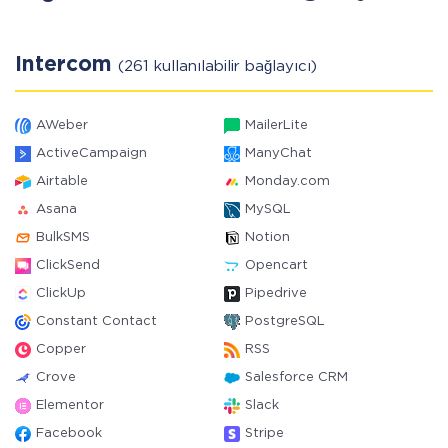
Intercom
(261 kullanılabilir bağlayıcı)
AWeber
MailerLite
ActiveCampaign
ManyChat
Airtable
Monday.com
Asana
MySQL
BulkSMS
Notion
ClickSend
Opencart
ClickUp
Pipedrive
Constant Contact
PostgreSQL
Copper
RSS
Crove
Salesforce CRM
Elementor
Slack
Facebook
Stripe