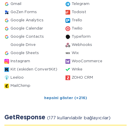
Gmail
Telegram
GoZen Forms
Todoist
Google Analytics
Trello
Google Calendar
Twilio
Google Contacts
Typeform
Google Drive
Webhooks
Google Sheets
Wix
Instagram
WooCommerce
Kit (eskiden ConvertKit)
Wrike
Leeloo
ZOHO CRM
MailChimp
hepsini göster (+216)
GetResponse
(177 kullanılabilir bağlayıcılar)