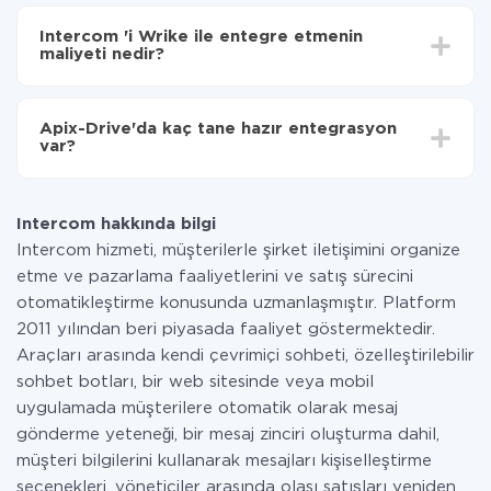
Entegre etmek istediğiniz sisteme bağlı olarak kurulum
Artık veriler otomatik olarak Intercom 'den Wrike'ye
süresi 5 ile 30 dakika arasında değişebilir. Ortalama
aktarılacaktır.
Intercom 'i Wrike ile entegre etmenin
olarak, 10-15 dakika sürer.
maliyeti nedir?
Tüm işlevler tüm tarife planlarında mevcut olduğundan
entegrasyon için ödeme yapmanız gerekmez.
Apix-Drive'da kaç tane hazır entegrasyon
Hizmetimiz aracılığıyla yalnızca bir sisteminizden
var?
diğerine aktarılan veri miktarı için ödeme yaparsınız.
Ayda az miktarda veriye sahipseniz, ücretsiz bir plan
Şu anda Intercom ve Wrike yanında 296 +
kullanabilir ve gerekirse ücretli bir plana geçebilirsiniz.
entegrasyonlarımız var
tarifeleri
hakkında daha fazla bilgi.
Intercom hakkında bilgi
Intercom hizmeti, müşterilerle şirket iletişimini organize
etme ve pazarlama faaliyetlerini ve satış sürecini
otomatikleştirme konusunda uzmanlaşmıştır. Platform
2011 yılından beri piyasada faaliyet göstermektedir.
Araçları arasında kendi çevrimiçi sohbeti, özelleştirilebilir
sohbet botları, bir web sitesinde veya mobil
uygulamada müşterilere otomatik olarak mesaj
gönderme yeteneği, bir mesaj zinciri oluşturma dahil,
müşteri bilgilerini kullanarak mesajları kişiselleştirme
seçenekleri, yöneticiler arasında olası satışları yeniden