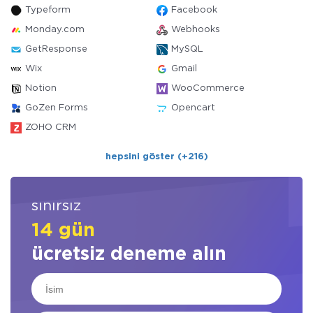
Typeform
Facebook
Monday.com
Webhooks
GetResponse
MySQL
Wix
Gmail
Notion
WooCommerce
GoZen Forms
Opencart
ZOHO CRM
hepsini göster (+216)
sınırsız
14 gün
ücretsiz deneme alın