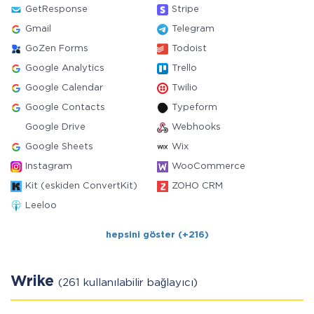
GetResponse
Stripe
Gmail
Telegram
GoZen Forms
Todoist
Google Analytics
Trello
Google Calendar
Twilio
Google Contacts
Typeform
Google Drive
Webhooks
Google Sheets
Wix
Instagram
WooCommerce
Kit (eskiden ConvertKit)
ZOHO CRM
Leeloo
hepsini göster (+216)
Wrike
(261 kullanılabilir bağlayıcı)