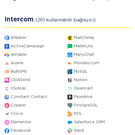
Intercom
(261 kullanılabilir bağlayıcı)
AWeber
MailChimp
ActiveCampaign
MailerLite
Airtable
ManyChat
Asana
Monday.com
BulkSMS
MySQL
ClickSend
Notion
ClickUp
Opencart
Constant Contact
Pipedrive
Copper
PostgreSQL
Crove
RSS
Elementor
Salesforce CRM
Facebook
Slack