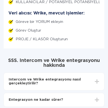
KULLANICILAR / POTANSİYEL POTANSİYELLER ED
Veri alıcısı: Wrike, mevcut işlemler:
Göreve bir YORUM ekleyin
Görev Oluştur
PROJE / KLASÖR Oluşturun
SSS. Intercom ve Wrike entegrasyonu
hakkında
Intercom ve Wrike entegrasyonu nasıl
gerçekleştirilir?
İlk olarak,
'ı ApiX-Drive
'a kaydetmeniz gerekir.
Intercom 'den Wrike'ye hangi verilerin aktarılacağını
Entegrasyon ne kadar sürer?
seçin
Otomatik güncellemeyi aç