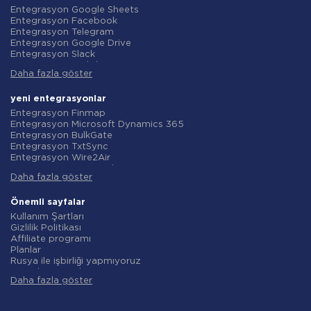
Entegrasyon Google Sheets
Entegrasyon Facebook
Entegrasyon Telegram
Entegrasyon Google Drive
Entegrasyon Slack
Entegrasyon MailChimp
Daha fazla göster
Entegrasyon Gmail
Entegrasyon Trello
Entegrasyon ClickUp
yeni entegrasyonlar
Entegrasyon Airtable
Entegrasyon Finmap
Entegrasyon Google Contacts
Entegrasyon Microsoft Dynamics 365
Entegrasyon OpenAI (ChatGPT)
Entegrasyon BulkGate
Entegrasyon Instagram
Entegrasyon TxtSync
Entegrasyon ActiveCampaign
Entegrasyon Wire2Air
Entegrasyon Typeform
Entegrasyon Corezoid
Entegrasyon Salesforce CRM
Daha fazla göster
Entegrasyon Infobip
Entegrasyon Monday.com
Entegrasyon Instasent
Entegrasyon Notion
Entegrasyon AtomPark
Önemli sayfalar
Entegrasyon Stripe
Entegrasyon TXTImpact
Kullanım Şartları
Entegrasyon AWeber
Entegrasyon Campaign Monitor
Gizlilik Politikası
Entegrasyon Asana
Entegrasyon CM.com
Affiliate programı
Entegrasyon ZOHO CRM
Entegrasyon D7 Networks
Planlar
Entegrasyon Webhooks
Entegrasyon SMS.to
Rusya ile işbirliği yapmıyoruz
Entegrasyon GetResponse
Entegrasyon SMSGlobal
Veri işleme sözleşmesi
Entegrasyon WooCommerce
Entegrasyon Textlocal
Daha fazla göster
iade politikasi
Entegrasyon Pipedrive
Entegrasyon ShoutOUT
Bireysel gelişim
Entegrasyon Google Calendar
Entegrasyon Apifonica
Ortaklık Programı Koşulları
Entegrasyon Opencart