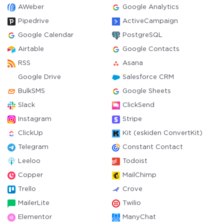
AWeber
Google Analytics
Pipedrive
ActiveCampaign
Google Calendar
PostgreSQL
Airtable
Google Contacts
RSS
Asana
Google Drive
Salesforce CRM
BulkSMS
Google Sheets
Slack
ClickSend
Instagram
Stripe
ClickUp
Kit (eskiden ConvertKit)
Telegram
Constant Contact
Leeloo
Todoist
Copper
MailChimp
Trello
Crove
MailerLite
Twilio
Elementor
ManyChat