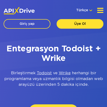
Türkçe
Giriş yap
Üye Ol
Entegrasyon Todoist +
Wrike
Birleştirmek
Todoist
ve
Wrike
herhangi bir
programlama veya uzmanlık bilgisi olmadan web
arayüzü üzerinden 5 dakika içinde.