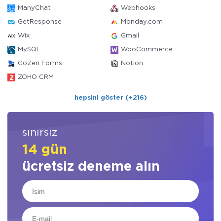
ManyChat
Webhooks
GetResponse
Monday.com
Wix
Gmail
MySQL
WooCommerce
GoZen Forms
Notion
ZOHO CRM
hepsini göster (+216)
sınırsız
14 gün
ücretsiz deneme alın