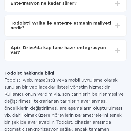
Entegrasyon ne kadar sürer?
seçin
Otomatik güncellemeyi aç
Entegre etmek istediğiniz sisteme bağlı olarak kurulum
Artık veriler otomatik olarak Todoist'den Wrike'ye
süresi 5 ile 30 dakika arasında değişebilir. Ortalama
aktarılacaktır.
Todoist'i Wrike ile entegre etmenin maliyeti
olarak, 10-15 dakika sürer.
nedir?
Tüm işlevler tüm tarife planlarında mevcut olduğundan
entegrasyon için ödeme yapmanız gerekmez.
Apix-Drive'da kaç tane hazır entegrasyon
Hizmetimiz aracılığıyla yalnızca bir sisteminizden
var?
diğerine aktarılan veri miktarı için ödeme yaparsınız.
Ayda az miktarda veriye sahipseniz, ücretsiz bir plan
Şu anda Todoist ve Wrike yanında 296 +
kullanabilir ve gerekirse ücretli bir plana geçebilirsiniz.
entegrasyonlarımız var
tarifeleri
hakkında daha fazla bilgi.
Todoist hakkında bilgi
Todoist, web, masaüstü veya mobil uygulama olarak
sunulan bir yapılacaklar listesi yönetim hizmetidir.
Kullanıcı, onun yardımıyla, son tarihlerin belirlenmesi ve
değiştirilmesi, tekrarlanan tarihlerin ayarlanması,
önceliklerin değiştirilmesi, ara aşamaların oluşturulması
vb. dahil olmak üzere görevlerin parametrelerini esnek
bir şekilde ayarlayabilir. Todoist, cihazlar arasında
otomatik senkronizasyon sağlar, ancak tamamen