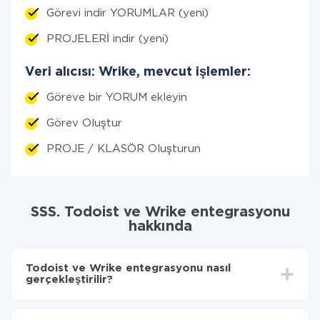
Görevi indir YORUMLAR (yeni)
PROJELERİ indir (yeni)
Veri alıcısı: Wrike, mevcut işlemler:
Göreve bir YORUM ekleyin
Görev Oluştur
PROJE / KLASÖR Oluşturun
SSS. Todoist ve Wrike entegrasyonu
hakkında
Todoist ve Wrike entegrasyonu nasıl
gerçekleştirilir?
İlk olarak,
'ı ApiX-Drive
'a kaydetmeniz gerekir.
Todoist'den Wrike'ye hangi verilerin aktarılacağını