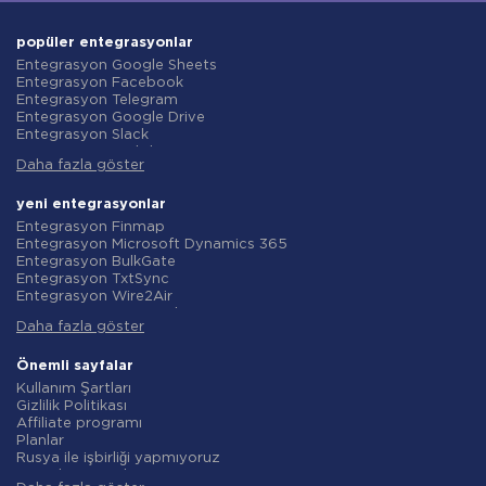
popüler entegrasyonlar
Entegrasyon Google Sheets
Entegrasyon Facebook
Entegrasyon Telegram
Entegrasyon Google Drive
Entegrasyon Slack
Entegrasyon MailChimp
Daha fazla göster
Entegrasyon Gmail
Entegrasyon Trello
Entegrasyon ClickUp
yeni entegrasyonlar
Entegrasyon Airtable
Entegrasyon Finmap
Entegrasyon Google Contacts
Entegrasyon Microsoft Dynamics 365
Entegrasyon OpenAI (ChatGPT)
Entegrasyon BulkGate
Entegrasyon Instagram
Entegrasyon TxtSync
Entegrasyon ActiveCampaign
Entegrasyon Wire2Air
Entegrasyon Typeform
Entegrasyon Corezoid
Entegrasyon Salesforce CRM
Daha fazla göster
Entegrasyon Infobip
Entegrasyon Monday.com
Entegrasyon Instasent
Entegrasyon Notion
Entegrasyon AtomPark
Önemli sayfalar
Entegrasyon Stripe
Entegrasyon TXTImpact
Kullanım Şartları
Entegrasyon AWeber
Entegrasyon Campaign Monitor
Gizlilik Politikası
Entegrasyon Asana
Entegrasyon CM.com
Affiliate programı
Entegrasyon ZOHO CRM
Entegrasyon D7 Networks
Planlar
Entegrasyon Webhooks
Entegrasyon SMS.to
Rusya ile işbirliği yapmıyoruz
Entegrasyon GetResponse
Entegrasyon SMSGlobal
Veri işleme sözleşmesi
Entegrasyon WooCommerce