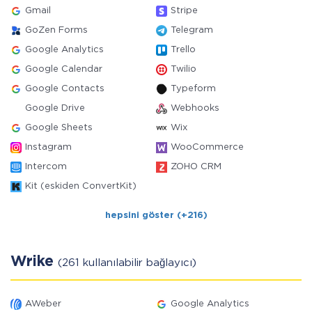
Gmail
Stripe
GoZen Forms
Telegram
Google Analytics
Trello
Google Calendar
Twilio
Google Contacts
Typeform
Google Drive
Webhooks
Google Sheets
Wix
Instagram
WooCommerce
Intercom
ZOHO CRM
Kit (eskiden ConvertKit)
hepsini göster (+216)
Wrike
(261 kullanılabilir bağlayıcı)
AWeber
Google Analytics