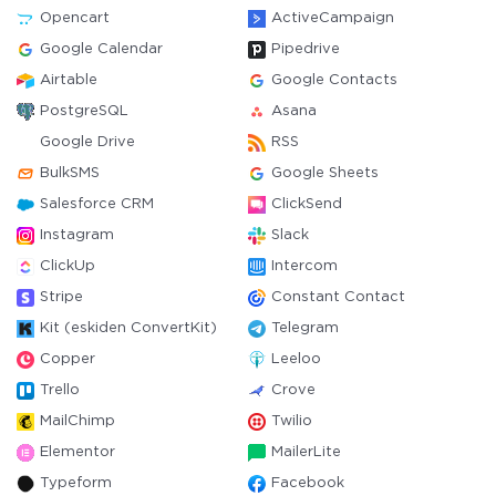
Opencart
ActiveCampaign
Google Calendar
Pipedrive
Airtable
Google Contacts
PostgreSQL
Asana
Google Drive
RSS
BulkSMS
Google Sheets
Salesforce CRM
ClickSend
Instagram
Slack
ClickUp
Intercom
Stripe
Constant Contact
Kit (eskiden ConvertKit)
Telegram
Copper
Leeloo
Trello
Crove
MailChimp
Twilio
Elementor
MailerLite
Typeform
Facebook