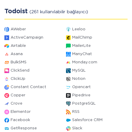
Todoist
(261 kullanılabilir bağlayıcı)
AWeber
Leeloo
ActiveCampaign
MailChimp
Airtable
MailerLite
Asana
ManyChat
BulkSMS
Monday.com
ClickSend
MySQL
ClickUp
Notion
Constant Contact
Opencart
Copper
Pipedrive
Crove
PostgreSQL
Elementor
RSS
Facebook
Salesforce CRM
GetResponse
Slack