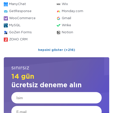
ManyChat
Wix
GetResponse
Monday.com
WooCommerce
Gmail
MySQL
Wrike
GoZen Forms
Notion
ZOHO CRM
hepsini göster (+216)
sınırsız
14 gün
ücretsiz deneme alın