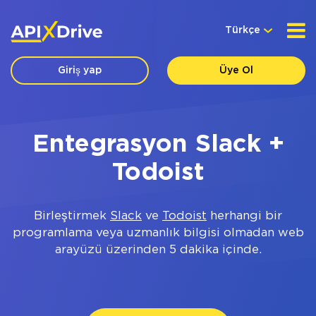
Türkçe
Giriş yap
Üye Ol
Entegrasyon Slack +
Todoist
Birleştirmek
Slack
ve
Todoist
herhangi bir
programlama veya uzmanlık bilgisi olmadan web
arayüzü üzerinden 5 dakika içinde.