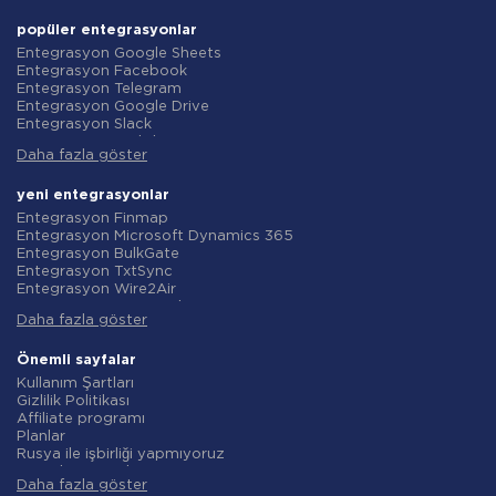
popüler entegrasyonlar
Entegrasyon Google Sheets
Entegrasyon Facebook
Entegrasyon Telegram
Entegrasyon Google Drive
Entegrasyon Slack
Entegrasyon MailChimp
Daha fazla göster
Entegrasyon Gmail
Entegrasyon Trello
Entegrasyon ClickUp
yeni entegrasyonlar
Entegrasyon Airtable
Entegrasyon Finmap
Entegrasyon Google Contacts
Entegrasyon Microsoft Dynamics 365
Entegrasyon OpenAI (ChatGPT)
Entegrasyon BulkGate
Entegrasyon Instagram
Entegrasyon TxtSync
Entegrasyon ActiveCampaign
Entegrasyon Wire2Air
Entegrasyon Typeform
Entegrasyon Corezoid
Entegrasyon Salesforce CRM
Daha fazla göster
Entegrasyon Infobip
Entegrasyon Monday.com
Entegrasyon Instasent
Entegrasyon Notion
Entegrasyon AtomPark
Önemli sayfalar
Entegrasyon Stripe
Entegrasyon TXTImpact
Kullanım Şartları
Entegrasyon AWeber
Entegrasyon Campaign Monitor
Gizlilik Politikası
Entegrasyon Asana
Entegrasyon CM.com
Affiliate programı
Entegrasyon ZOHO CRM
Entegrasyon D7 Networks
Planlar
Entegrasyon Webhooks
Entegrasyon SMS.to
Rusya ile işbirliği yapmıyoruz
Entegrasyon GetResponse
Entegrasyon SMSGlobal
Veri işleme sözleşmesi
Entegrasyon WooCommerce
Entegrasyon Textlocal
Daha fazla göster
iade politikasi