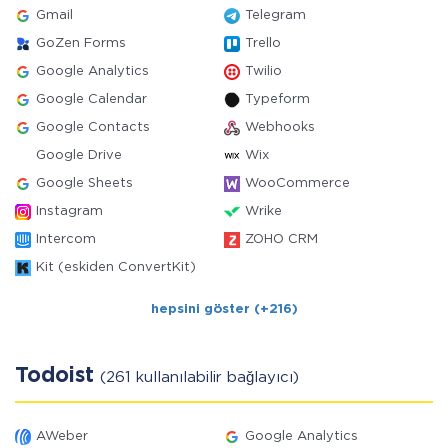
Gmail
Telegram
GoZen Forms
Trello
Google Analytics
Twilio
Google Calendar
Typeform
Google Contacts
Webhooks
Google Drive
Wix
Google Sheets
WooCommerce
Instagram
Wrike
Intercom
ZOHO CRM
Kit (eskiden ConvertKit)
hepsini göster (+216)
Todoist
(261 kullanılabilir bağlayıcı)
AWeber
Google Analytics