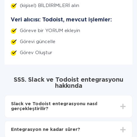
(kişisel) BİLDİRİMLERİ alın
Veri alıcısı: Todoist, mevcut işlemler:
Göreve bir YORUM ekleyin
Görevi güncelle
Görev Oluştur
SSS. Slack ve Todoist entegrasyonu
hakkında
Slack ve Todoist entegrasyonu nasıl
gerçekleştirilir?
İlk olarak,
'ı ApiX-Drive
'a kaydetmeniz gerekir.
Slack'den Todoist'ye hangi verilerin aktarılacağını
Entegrasyon ne kadar sürer?
seçin
Otomatik güncellemeyi aç