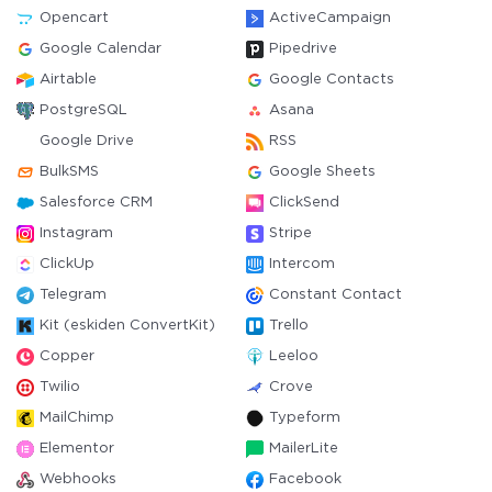
Opencart
ActiveCampaign
Google Calendar
Pipedrive
Airtable
Google Contacts
PostgreSQL
Asana
Google Drive
RSS
BulkSMS
Google Sheets
Salesforce CRM
ClickSend
Instagram
Stripe
ClickUp
Intercom
Telegram
Constant Contact
Kit (eskiden ConvertKit)
Trello
Copper
Leeloo
Twilio
Crove
MailChimp
Typeform
Elementor
MailerLite
Webhooks
Facebook