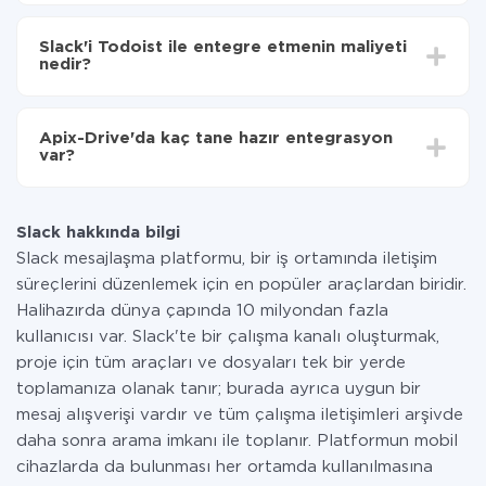
Entegre etmek istediğiniz sisteme bağlı olarak kurulum
Artık veriler otomatik olarak Slack'den Todoist'ye
süresi 5 ile 30 dakika arasında değişebilir. Ortalama
aktarılacaktır.
Slack'i Todoist ile entegre etmenin maliyeti
olarak, 10-15 dakika sürer.
nedir?
Tüm işlevler tüm tarife planlarında mevcut olduğundan
entegrasyon için ödeme yapmanız gerekmez.
Apix-Drive'da kaç tane hazır entegrasyon
Hizmetimiz aracılığıyla yalnızca bir sisteminizden
var?
diğerine aktarılan veri miktarı için ödeme yaparsınız.
Ayda az miktarda veriye sahipseniz, ücretsiz bir plan
Şu anda Slack ve Todoist yanında 296 +
kullanabilir ve gerekirse ücretli bir plana geçebilirsiniz.
entegrasyonlarımız var
tarifeleri
hakkında daha fazla bilgi.
Slack hakkında bilgi
Slack mesajlaşma platformu, bir iş ortamında iletişim
süreçlerini düzenlemek için en popüler araçlardan biridir.
Halihazırda dünya çapında 10 milyondan fazla
kullanıcısı var. Slack'te bir çalışma kanalı oluşturmak,
proje için tüm araçları ve dosyaları tek bir yerde
toplamanıza olanak tanır; burada ayrıca uygun bir
mesaj alışverişi vardır ve tüm çalışma iletişimleri arşivde
daha sonra arama imkanı ile toplanır. Platformun mobil
cihazlarda da bulunması her ortamda kullanılmasına