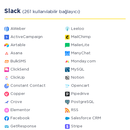
Slack
(261 kullanılabilir bağlayıcı)
AWeber
Leeloo
ActiveCampaign
MailChimp
Airtable
MailerLite
Asana
ManyChat
BulkSMS
Monday.com
ClickSend
MySQL
ClickUp
Notion
Constant Contact
Opencart
Copper
Pipedrive
Crove
PostgreSQL
Elementor
RSS
Facebook
Salesforce CRM
GetResponse
Stripe