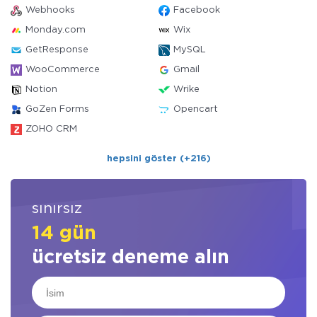
Webhooks
Facebook
Monday.com
Wix
GetResponse
MySQL
WooCommerce
Gmail
Notion
Wrike
GoZen Forms
Opencart
ZOHO CRM
hepsini göster (+216)
sınırsız
14 gün
ücretsiz deneme alın