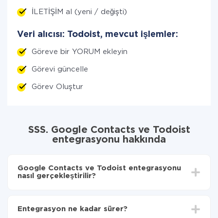
İLETİŞİM al (yeni / değişti)
Veri alıcısı: Todoist, mevcut işlemler:
Göreve bir YORUM ekleyin
Görevi güncelle
Görev Oluştur
SSS. Google Contacts ve Todoist
entegrasyonu hakkında
Google Contacts ve Todoist entegrasyonu
nasıl gerçekleştirilir?
İlk olarak,
'ı ApiX-Drive
'a kaydetmeniz gerekir.
Google Contacts'den Todoist'ye hangi verilerin
Entegrasyon ne kadar sürer?
aktarılacağını seçin