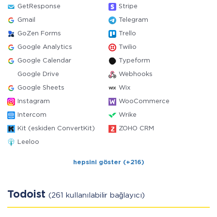
GetResponse
Stripe
Gmail
Telegram
GoZen Forms
Trello
Google Analytics
Twilio
Google Calendar
Typeform
Google Drive
Webhooks
Google Sheets
Wix
Instagram
WooCommerce
Intercom
Wrike
Kit (eskiden ConvertKit)
ZOHO CRM
Leeloo
hepsini göster (+216)
Todoist
(261 kullanılabilir bağlayıcı)