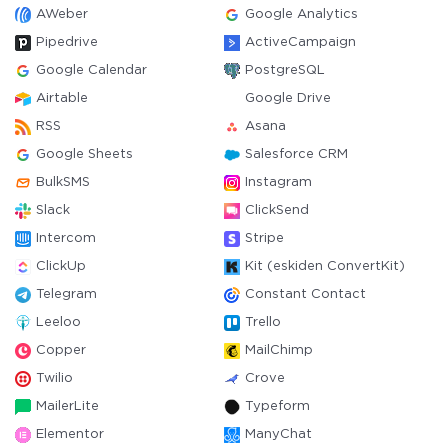
AWeber
Google Analytics
Pipedrive
ActiveCampaign
Google Calendar
PostgreSQL
Airtable
Google Drive
RSS
Asana
Google Sheets
Salesforce CRM
BulkSMS
Instagram
Slack
ClickSend
Intercom
Stripe
ClickUp
Kit (eskiden ConvertKit)
Telegram
Constant Contact
Leeloo
Trello
Copper
MailChimp
Twilio
Crove
MailerLite
Typeform
Elementor
ManyChat