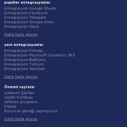
popüler entegrasyonlar
Entegrasyon Google Sheets
Entegrasyon Facebook
Entegrasyon Telegram
Entegrasyon Google Drive
Entegrasyon Slack
Entegrasyon MailChimp
Daha fazla göster
Entegrasyon Gmail
Entegrasyon Trello
Entegrasyon ClickUp
yeni entegrasyonlar
Entegrasyon Airtable
Entegrasyon Finmap
Entegrasyon Google Contacts
Entegrasyon Microsoft Dynamics 365
Entegrasyon OpenAI (ChatGPT)
Entegrasyon BulkGate
Entegrasyon Instagram
Entegrasyon TxtSync
Entegrasyon ActiveCampaign
Entegrasyon Wire2Air
Entegrasyon Typeform
Entegrasyon Corezoid
Entegrasyon Salesforce CRM
Daha fazla göster
Entegrasyon Infobip
Entegrasyon Monday.com
Entegrasyon Instasent
Entegrasyon Notion
Entegrasyon AtomPark
Önemli sayfalar
Entegrasyon Stripe
Entegrasyon TXTImpact
Kullanım Şartları
Entegrasyon AWeber
Entegrasyon Campaign Monitor
Gizlilik Politikası
Entegrasyon Asana
Entegrasyon CM.com
Affiliate programı
Entegrasyon ZOHO CRM
Entegrasyon D7 Networks
Planlar
Entegrasyon Webhooks
Entegrasyon SMS.to
Rusya ile işbirliği yapmıyoruz
Entegrasyon GetResponse
Entegrasyon SMSGlobal
Veri işleme sözleşmesi
Entegrasyon WooCommerce
Entegrasyon Textlocal
Daha fazla göster
iade politikasi
Entegrasyon Pipedrive
Entegrasyon ShoutOUT
Bireysel gelişim
Entegrasyon Google Calendar