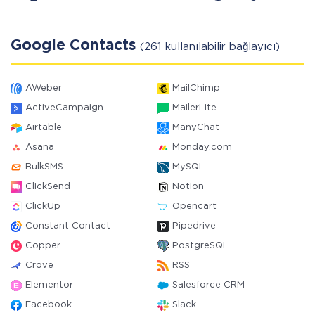
Google Contacts
(261 kullanılabilir bağlayıcı)
AWeber
MailChimp
ActiveCampaign
MailerLite
Airtable
ManyChat
Asana
Monday.com
BulkSMS
MySQL
ClickSend
Notion
ClickUp
Opencart
Constant Contact
Pipedrive
Copper
PostgreSQL
Crove
RSS
Elementor
Salesforce CRM
Facebook
Slack