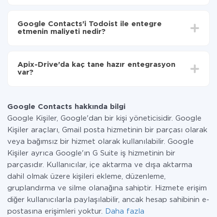
Otomatik güncellemeyi aç
Entegre etmek istediğiniz sisteme bağlı olarak kurulum
Artık veriler otomatik olarak Google Contacts'den
süresi 5 ile 30 dakika arasında değişebilir. Ortalama
Todoist'ye aktarılacaktır.
Google Contacts'i Todoist ile entegre
olarak, 10-15 dakika sürer.
etmenin maliyeti nedir?
Tüm işlevler tüm tarife planlarında mevcut olduğundan
entegrasyon için ödeme yapmanız gerekmez.
Apix-Drive'da kaç tane hazır entegrasyon
Hizmetimiz aracılığıyla yalnızca bir sisteminizden
var?
diğerine aktarılan veri miktarı için ödeme yaparsınız.
Ayda az miktarda veriye sahipseniz, ücretsiz bir plan
Şu anda Google Contacts ve Todoist yanında 296 +
kullanabilir ve gerekirse ücretli bir plana geçebilirsiniz.
entegrasyonlarımız var
tarifeleri
hakkında daha fazla bilgi.
Google Contacts hakkında bilgi
Google Kişiler, Google'dan bir kişi yöneticisidir. Google
Kişiler araçları, Gmail posta hizmetinin bir parçası olarak
veya bağımsız bir hizmet olarak kullanılabilir. Google
Kişiler ayrıca Google'ın G Suite iş hizmetinin bir
parçasıdır. Kullanıcılar, içe aktarma ve dışa aktarma
dahil olmak üzere kişileri ekleme, düzenleme,
gruplandırma ve silme olanağına sahiptir. Hizmete erişim
diğer kullanıcılarla paylaşılabilir, ancak hesap sahibinin e-
postasına erişimleri yoktur.
Daha fazla