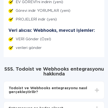
EV GÖREVİ'ni indirin (yeni)
Görevi indir YORUMLAR (yeni)
PROJELERİ indir (yeni)
Veri alıcısı: Webhooks, mevcut işlemler:
VERİ Gönder (Özel)
verileri gönder
SSS. Todoist ve Webhooks entegrasyonu
hakkında
Todoist ve Webhooks entegrasyonu nasıl
gerçekleştirilir?
İlk olarak,
'ı ApiX-Drive
'a kaydetmeniz gerekir.
Todoist'den Webhooks'ye hangi verilerin