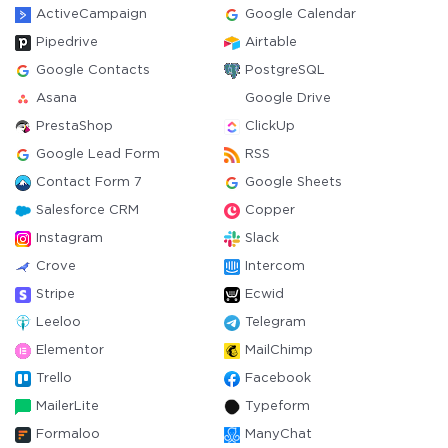
ActiveCampaign
Google Calendar
Pipedrive
Airtable
Google Contacts
PostgreSQL
Asana
Google Drive
PrestaShop
ClickUp
Google Lead Form
RSS
Contact Form 7
Google Sheets
Salesforce CRM
Copper
Instagram
Slack
Crove
Intercom
Stripe
Ecwid
Leeloo
Telegram
Elementor
MailChimp
Trello
Facebook
MailerLite
Typeform
Formaloo
ManyChat