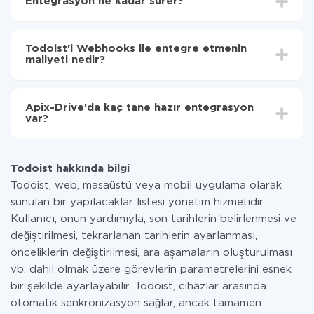
Entegrasyon ne kadar sürer?
aktarılacağını seçin
Otomatik güncellemeyi aç
Entegre etmek istediğiniz sisteme bağlı olarak kurulum
Artık veriler otomatik olarak Todoist'den
süresi 5 ile 30 dakika arasında değişebilir. Ortalama
Webhooks'ye aktarılacaktır.
Todoist'i Webhooks ile entegre etmenin
olarak, 10-15 dakika sürer.
maliyeti nedir?
Tüm işlevler tüm tarife planlarında mevcut olduğundan
entegrasyon için ödeme yapmanız gerekmez.
Apix-Drive'da kaç tane hazır entegrasyon
Hizmetimiz aracılığıyla yalnızca bir sisteminizden
var?
diğerine aktarılan veri miktarı için ödeme yaparsınız.
Ayda az miktarda veriye sahipseniz, ücretsiz bir plan
Şu anda Todoist ve Webhooks yanında 296 +
kullanabilir ve gerekirse ücretli bir plana geçebilirsiniz.
entegrasyonlarımız var
tarifeleri
hakkında daha fazla bilgi.
Todoist hakkında bilgi
Todoist, web, masaüstü veya mobil uygulama olarak
sunulan bir yapılacaklar listesi yönetim hizmetidir.
Kullanıcı, onun yardımıyla, son tarihlerin belirlenmesi ve
değiştirilmesi, tekrarlanan tarihlerin ayarlanması,
önceliklerin değiştirilmesi, ara aşamaların oluşturulması
vb. dahil olmak üzere görevlerin parametrelerini esnek
bir şekilde ayarlayabilir. Todoist, cihazlar arasında
otomatik senkronizasyon sağlar, ancak tamamen