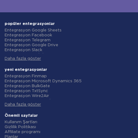
popüler entegrasyonlar
Entegrasyon Google Sheets
Entegrasyon Facebook
Entegrasyon Telegram
Entegrasyon Google Drive
Entegrasyon Slack
Entegrasyon MailChimp
Daha fazla göster
Entegrasyon Gmail
Entegrasyon Trello
Entegrasyon ClickUp
yeni entegrasyonlar
Entegrasyon Airtable
Entegrasyon Finmap
Entegrasyon Google Contacts
Entegrasyon Microsoft Dynamics 365
Entegrasyon OpenAI (ChatGPT)
Entegrasyon BulkGate
Entegrasyon Instagram
Entegrasyon TxtSync
Entegrasyon ActiveCampaign
Entegrasyon Wire2Air
Entegrasyon Typeform
Entegrasyon Corezoid
Entegrasyon Salesforce CRM
Daha fazla göster
Entegrasyon Infobip
Entegrasyon Monday.com
Entegrasyon Instasent
Entegrasyon Notion
Entegrasyon AtomPark
Önemli sayfalar
Entegrasyon Stripe
Entegrasyon TXTImpact
Kullanım Şartları
Entegrasyon AWeber
Entegrasyon Campaign Monitor
Gizlilik Politikası
Entegrasyon Asana
Entegrasyon CM.com
Affiliate programı
Entegrasyon ZOHO CRM
Entegrasyon D7 Networks
Planlar