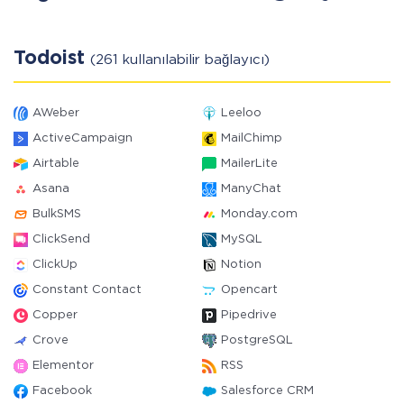
Todoist
(261 kullanılabilir bağlayıcı)
AWeber
Leeloo
ActiveCampaign
MailChimp
Airtable
MailerLite
Asana
ManyChat
BulkSMS
Monday.com
ClickSend
MySQL
ClickUp
Notion
Constant Contact
Opencart
Copper
Pipedrive
Crove
PostgreSQL
Elementor
RSS
Facebook
Salesforce CRM