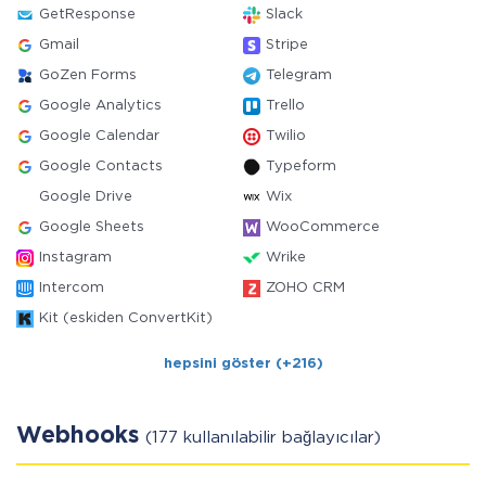
GetResponse
Slack
Gmail
Stripe
GoZen Forms
Telegram
Google Analytics
Trello
Google Calendar
Twilio
Google Contacts
Typeform
Google Drive
Wix
Google Sheets
WooCommerce
Instagram
Wrike
Intercom
ZOHO CRM
Kit (eskiden ConvertKit)
hepsini göster (+216)
Webhooks
(177 kullanılabilir bağlayıcılar)