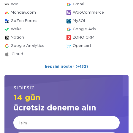
Wix
Gmail
Monday.com
WooCommerce
GoZen Forms
MySQL
Wrike
Google Ads
Notion
ZOHO CRM
Google Analytics
Opencart
iCloud
hepsini göster (+132)
sınırsız
14 gün
ücretsiz deneme alın