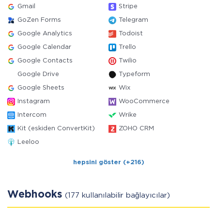
Gmail
Stripe
GoZen Forms
Telegram
Google Analytics
Todoist
Google Calendar
Trello
Google Contacts
Twilio
Google Drive
Typeform
Google Sheets
Wix
Instagram
WooCommerce
Intercom
Wrike
Kit (eskiden ConvertKit)
ZOHO CRM
Leeloo
hepsini göster (+216)
Webhooks
(177 kullanılabilir bağlayıcılar)