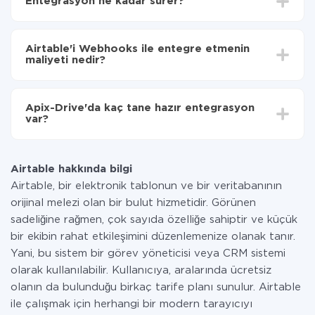
Entegrasyon ne kadar sürer?
aktarılacağını seçin
Otomatik güncellemeyi aç
Entegre etmek istediğiniz sisteme bağlı olarak kurulum
Artık veriler otomatik olarak Airtable'den
süresi 5 ile 30 dakika arasında değişebilir. Ortalama
Webhooks'ye aktarılacaktır.
Airtable'i Webhooks ile entegre etmenin
olarak, 10-15 dakika sürer.
maliyeti nedir?
Tüm işlevler tüm tarife planlarında mevcut olduğundan
entegrasyon için ödeme yapmanız gerekmez.
Apix-Drive'da kaç tane hazır entegrasyon
Hizmetimiz aracılığıyla yalnızca bir sisteminizden
var?
diğerine aktarılan veri miktarı için ödeme yaparsınız.
Ayda az miktarda veriye sahipseniz, ücretsiz bir plan
Şu anda Airtable ve Webhooks yanında 296 +
kullanabilir ve gerekirse ücretli bir plana geçebilirsiniz.
entegrasyonlarımız var
tarifeleri
hakkında daha fazla bilgi.
Airtable hakkında bilgi
Airtable, bir elektronik tablonun ve bir veritabanının
orijinal melezi olan bir bulut hizmetidir. Görünen
sadeliğine rağmen, çok sayıda özelliğe sahiptir ve küçük
bir ekibin rahat etkileşimini düzenlemenize olanak tanır.
Yani, bu sistem bir görev yöneticisi veya CRM sistemi
olarak kullanılabilir. Kullanıcıya, aralarında ücretsiz
olanın da bulunduğu birkaç tarife planı sunulur. Airtable
ile çalışmak için herhangi bir modern tarayıcıyı