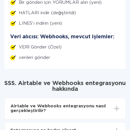
Bir gönderi için YORUMLAR alın (yeni)
HATLARI indir (değiştirildi)
LINES'ı indirin (yeni)
Veri alıcısı: Webhooks, mevcut işlemler:
VERİ Gönder (Özel)
verileri gönder
SSS. Airtable ve Webhooks entegrasyonu
hakkında
Airtable ve Webhooks entegrasyonu nasıl
gerçekleştirilir?
İlk olarak,
'ı ApiX-Drive
'a kaydetmeniz gerekir.
Airtable'den Webhooks'ye hangi verilerin