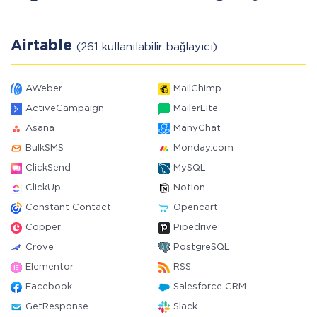
Airtable
(261 kullanılabilir bağlayıcı)
AWeber
MailChimp
ActiveCampaign
MailerLite
Asana
ManyChat
BulkSMS
Monday.com
ClickSend
MySQL
ClickUp
Notion
Constant Contact
Opencart
Copper
Pipedrive
Crove
PostgreSQL
Elementor
RSS
Facebook
Salesforce CRM
GetResponse
Slack