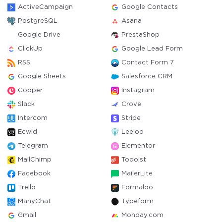
ActiveCampaign
Google Contacts
PostgreSQL
Asana
Google Drive
PrestaShop
ClickUp
Google Lead Form
RSS
Contact Form 7
Google Sheets
Salesforce CRM
Copper
Instagram
Slack
Crove
Intercom
Stripe
Ecwid
Leeloo
Telegram
Elementor
MailChimp
Todoist
Facebook
MailerLite
Trello
Formaloo
ManyChat
Typeform
Gmail
Monday.com