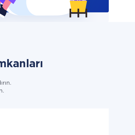
mkanları
ırın.
n.