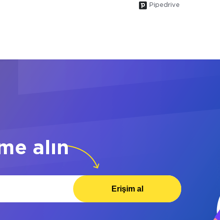
Pipedrive
me alın
Erişim al