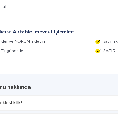
i al
lıcısı: Airtable, mevcut işlemler:
nderiye YORUM ekleyin
satır ek
E'ı güncelle
SATIRI s
onu hakkında
kleştirilir?
ğını seçin