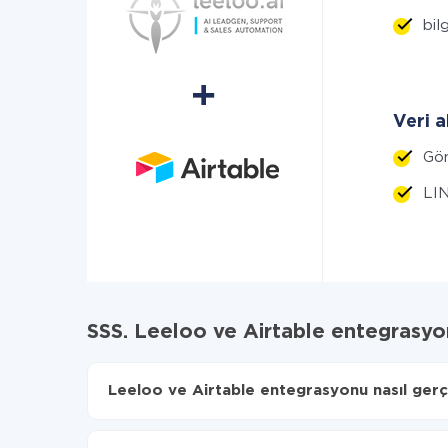
bilg
Veri a
Gö
LIN
SSS. Leeloo ve Airtable entegrasy
Leeloo ve Airtable entegrasyonu nasıl gerçe
İlk olarak,
'ı ApiX-Drive
'a kaydetmeniz gerekir.
Leeloo'den Airtable'ye hangi verilerin aktarılaca