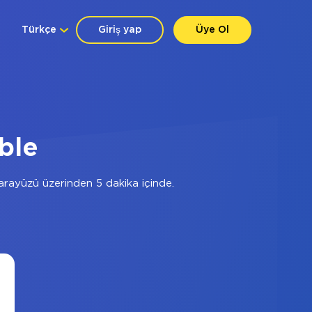
Türkçe
Giriş yap
Üye Ol
ble
rayüzü üzerinden 5 dakika içinde.