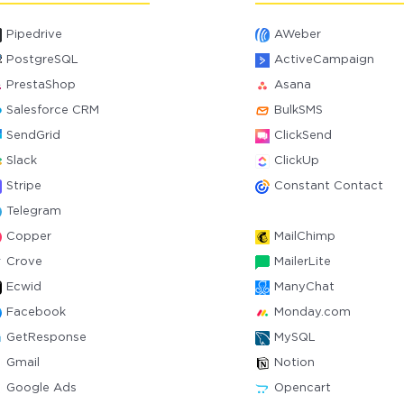
Pipedrive
AWeber
PostgreSQL
ActiveCampaign
PrestaShop
Asana
Salesforce CRM
BulkSMS
SendGrid
ClickSend
Slack
ClickUp
Stripe
Constant Contact
Telegram
Copper
MailChimp
Crove
MailerLite
Ecwid
ManyChat
Facebook
Monday.com
GetResponse
MySQL
Gmail
Notion
Google Ads
Opencart