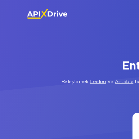
En
Birleştirmek
Leeloo
ve
Airtable
he