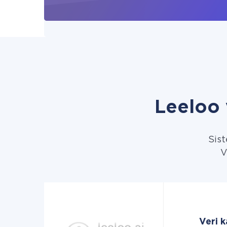
Leeloo 
Sist
V
Veri k