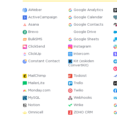
AWeber
Google Analytics
ActiveCampaign
Google Calendar
Asana
Google Contacts
Brevo
Google Drive
BulkSMS
Google Sheets
ClickSend
Instagram
ClickUp
Intercom
Constant Contact
Kit (eskiden
ConvertKit)
MailChimp
Todoist
MailerLite
Trello
Monday.com
Twilio
MySQL
Webhooks
Notion
Wrike
Omnicell
ZOHO CRM