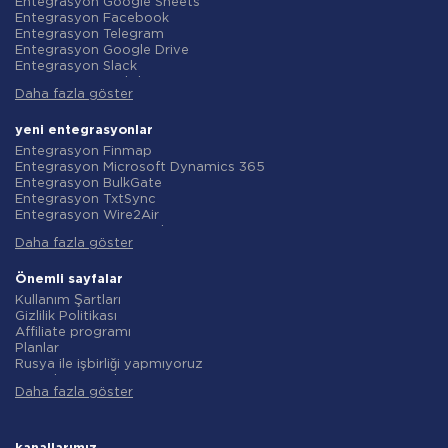
Entegrasyon Google Sheets
Entegrasyon Facebook
Entegrasyon Telegram
Entegrasyon Google Drive
Entegrasyon Slack
Entegrasyon MailChimp
Daha fazla göster
Entegrasyon Gmail
Entegrasyon Trello
Entegrasyon ClickUp
yeni entegrasyonlar
Entegrasyon Airtable
Entegrasyon Finmap
Entegrasyon Google Contacts
Entegrasyon Microsoft Dynamics 365
Entegrasyon OpenAI (ChatGPT)
Entegrasyon BulkGate
Entegrasyon Instagram
Entegrasyon TxtSync
Entegrasyon ActiveCampaign
Entegrasyon Wire2Air
Entegrasyon Typeform
Entegrasyon Corezoid
Entegrasyon Salesforce CRM
Daha fazla göster
Entegrasyon Infobip
Entegrasyon Monday.com
Entegrasyon Instasent
Entegrasyon Notion
Entegrasyon AtomPark
Önemli sayfalar
Entegrasyon Stripe
Entegrasyon TXTImpact
Kullanım Şartları
Entegrasyon AWeber
Entegrasyon Campaign Monitor
Gizlilik Politikası
Entegrasyon Asana
Entegrasyon CM.com
Affiliate programı
Entegrasyon ZOHO CRM
Entegrasyon D7 Networks
Planlar
Entegrasyon Webhooks
Entegrasyon SMS.to
Rusya ile işbirliği yapmıyoruz
Entegrasyon GetResponse
Entegrasyon SMSGlobal
Veri işleme sözleşmesi
Entegrasyon WooCommerce
Entegrasyon Textlocal
Daha fazla göster
iade politikasi
Entegrasyon Pipedrive
Entegrasyon ShoutOUT
Bireysel gelişim
Entegrasyon Google Calendar
Entegrasyon Apifonica
Ortaklık Programı Koşulları
Entegrasyon Opencart
Entegrasyon SMSAPI
Hakkında