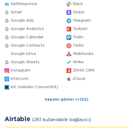
GetResponse
Slack
Gmail
Stripe
Google Ads
Telegram
Google Analytics
Todoist
Google Calendar
Trello
Google Contacts
Twilio
Google Drive
Webhooks
Google Sheets
Wrike
Instagram
ZOHO CRM
Intercom
iCloud
Kit (eskiden ConvertKit)
hepsini göster (+122)
Airtable
(261 kullanılabilir bağlayıcı)