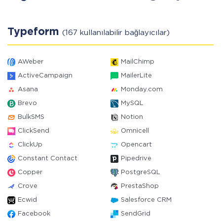
Typeform
(167 kullanılabilir bağlayıcılar)
AWeber
MailChimp
ActiveCampaign
MailerLite
Asana
Monday.com
Brevo
MySQL
BulkSMS
Notion
ClickSend
Omnicell
ClickUp
Opencart
Constant Contact
Pipedrive
Copper
PostgreSQL
Crove
PrestaShop
Ecwid
Salesforce CRM
Facebook
SendGrid