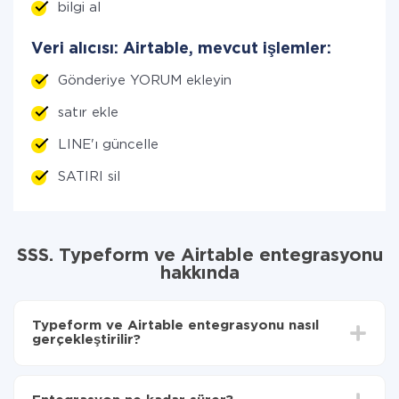
bilgi al
Veri alıcısı: Airtable, mevcut işlemler:
Gönderiye YORUM ekleyin
satır ekle
LINE'ı güncelle
SATIRI sil
SSS. Typeform ve Airtable entegrasyonu
hakkında
Typeform ve Airtable entegrasyonu nasıl
gerçekleştirilir?
İlk olarak,
'ı ApiX-Drive
'a kaydetmeniz gerekir.
Typeform'den Airtable'ye hangi verilerin