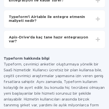
Entegrasyon ne kadar sürer?
aktarılacağını seçin
Otomatik güncellemeyi aç
Entegre etmek istediğiniz sisteme bağlı olarak kurulum
Artık veriler otomatik olarak Typeform'den
süresi 5 ile 30 dakika arasında değişebilir. Ortalama
Airtable'ye aktarılacaktır.
Typeform'i Airtable ile entegre etmenin
olarak, 10-15 dakika sürer.
maliyeti nedir?
Tüm işlevler tüm tarife planlarında mevcut olduğundan
entegrasyon için ödeme yapmanız gerekmez.
Apix-Drive'da kaç tane hazır entegrasyon
Hizmetimiz aracılığıyla yalnızca bir sisteminizden
var?
diğerine aktarılan veri miktarı için ödeme yaparsınız.
Ayda az miktarda veriye sahipseniz, ücretsiz bir plan
Şu anda Typeform ve Airtable yanında 296 +
kullanabilir ve gerekirse ücretli bir plana geçebilirsiniz.
entegrasyonlarımız var
tarifeleri
hakkında daha fazla bilgi.
Typeform hakkında bilgi
Typeform, çevrimiçi anketler oluşturmaya yönelik bir
SaaS hizmetidir. Kullanıcı ücretsiz bir plan kullansa bile,
çeşitli çevrimiçi araştırmalar yapmasına izin veren geniş
fırsatlara sahiptir. Aynı zamanda, Typeform kullanım
kolaylığı ile ayırt edilir, bu konuda hiç tecrübesi olmayan
yeni başlayanlar bile hizmeti sorunsuz bir şekilde
anlayabilir. Hizmetin kullanıcıları arasında birçok
tanınmış şirket var, yardımı ile aylık milyonlarca form