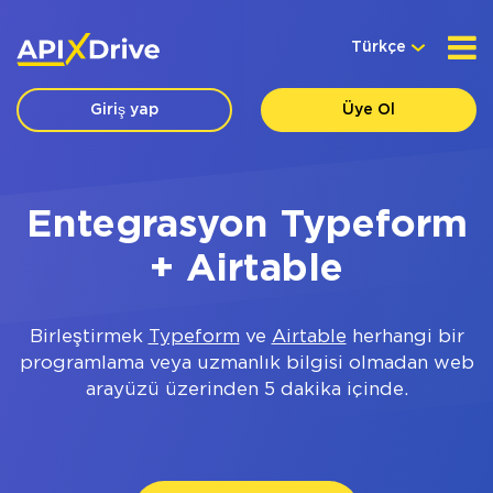
Türkçe
Giriş yap
Üye Ol
Entegrasyon Typeform
+ Airtable
Birleştirmek
Typeform
ve
Airtable
herhangi bir
programlama veya uzmanlık bilgisi olmadan web
arayüzü üzerinden 5 dakika içinde.