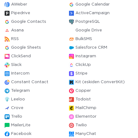
AWeber
Google Calendar
Pipedrive
ActiveCampaign
Google Contacts
PostgreSQL
Asana
Google Drive
RSS
BulkSMS
Google Sheets
Salesforce CRM
ClickSend
Instagram
Slack
ClickUp
Intercom
Stripe
Constant Contact
Kit (eskiden ConvertKit)
Telegram
Copper
Leeloo
Todoist
Crove
MailChimp
Trello
Elementor
MailerLite
Twilio
Facebook
ManyChat