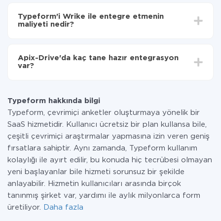
Entegre etmek istediğiniz sisteme bağlı olarak kurulum
Artık veriler otomatik olarak Typeform'den Wrike'ye
süresi 5 ile 30 dakika arasında değişebilir. Ortalama
aktarılacaktır.
Typeform'i Wrike ile entegre etmenin
olarak, 10-15 dakika sürer.
maliyeti nedir?
Tüm işlevler tüm tarife planlarında mevcut olduğundan
entegrasyon için ödeme yapmanız gerekmez.
Apix-Drive'da kaç tane hazır entegrasyon
Hizmetimiz aracılığıyla yalnızca bir sisteminizden
var?
diğerine aktarılan veri miktarı için ödeme yaparsınız.
Ayda az miktarda veriye sahipseniz, ücretsiz bir plan
Şu anda Typeform ve Wrike yanında 296 +
kullanabilir ve gerekirse ücretli bir plana geçebilirsiniz.
entegrasyonlarımız var
tarifeleri
hakkında daha fazla bilgi.
Typeform hakkında bilgi
Typeform, çevrimiçi anketler oluşturmaya yönelik bir
SaaS hizmetidir. Kullanıcı ücretsiz bir plan kullansa bile,
çeşitli çevrimiçi araştırmalar yapmasına izin veren geniş
fırsatlara sahiptir. Aynı zamanda, Typeform kullanım
kolaylığı ile ayırt edilir, bu konuda hiç tecrübesi olmayan
yeni başlayanlar bile hizmeti sorunsuz bir şekilde
anlayabilir. Hizmetin kullanıcıları arasında birçok
tanınmış şirket var, yardımı ile aylık milyonlarca form
üretiliyor.
Daha fazla