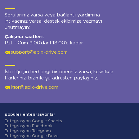
Sorularınız varsa veya bağlantı yardımına
ihtiyacınız varsa, destek ekibimize yazmayı
unutmayın:
Çalışma saatleri:
Pzt - Cum 9:00’danl 18:00’e kadar
support@apix-drive.com
İşbirliği için herhangi bir öneriniz varsa, kesinlikle
fikirlerinizi bizimle şu adresten paylaşınız:
igor@apix-drive.com
popüler entegrasyonlar
Entegrasyon Google Sheets
Entegrasyon Facebook
Entegrasyon Telegram
Entegrasyon Google Drive