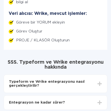
bilgi al
Veri alıcısı: Wrike, mevcut işlemler:
Göreve bir YORUM ekleyin
Görev Oluştur
PROJE / KLASÖR Oluşturun
SSS. Typeform ve Wrike entegrasyonu
hakkında
Typeform ve Wrike entegrasyonu nasıl
gerçekleştirilir?
İlk olarak,
'ı ApiX-Drive
'a kaydetmeniz gerekir.
Typeform'den Wrike'ye hangi verilerin aktarılacağını
Entegrasyon ne kadar sürer?
seçin
Otomatik güncellemeyi aç