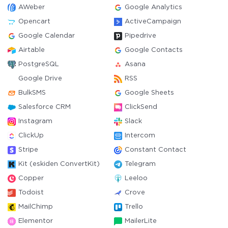
AWeber
Google Analytics
Opencart
ActiveCampaign
Google Calendar
Pipedrive
Airtable
Google Contacts
PostgreSQL
Asana
Google Drive
RSS
BulkSMS
Google Sheets
Salesforce CRM
ClickSend
Instagram
Slack
ClickUp
Intercom
Stripe
Constant Contact
Kit (eskiden ConvertKit)
Telegram
Copper
Leeloo
Todoist
Crove
MailChimp
Trello
Elementor
MailerLite