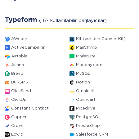
Typeform
(167 kullanılabilir bağlayıcılar)
AWeber
Kit (eskiden ConvertKit)
ActiveCampaign
MailChimp
Airtable
MailerLite
Asana
Monday.com
Brevo
MySQL
BulkSMS
Notion
ClickSend
Omnicell
ClickUp
Opencart
Constant Contact
Pipedrive
Copper
PostgreSQL
Crove
PrestaShop
Ecwid
Salesforce CRM