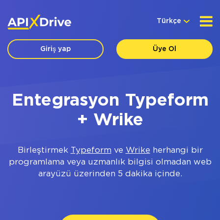
Türkçe
Giriş yap
Üye Ol
Entegrasyon Typeform
+ Wrike
Birleştirmek
Typeform
ve
Wrike
herhangi bir
programlama veya uzmanlık bilgisi olmadan web
arayüzü üzerinden 5 dakika içinde.