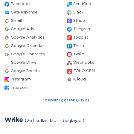
Facebook
SendGrid
GetResponse
Slack
Gmail
Stripe
Google Ads
Telegram
Google Analytics
Todoist
Google Calendar
Trello
Google Contacts
Twilio
Google Drive
Webhooks
Google Sheets
ZOHO CRM
Instagram
iCloud
Intercom
hepsini göster (+122)
Wrike
(261 kullanılabilir bağlayıcı)