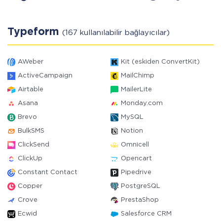
Typeform
(167 kullanılabilir bağlayıcılar)
AWeber
Kit (eskiden ConvertKit)
ActiveCampaign
MailChimp
Airtable
MailerLite
Asana
Monday.com
Brevo
MySQL
BulkSMS
Notion
ClickSend
Omnicell
ClickUp
Opencart
Constant Contact
Pipedrive
Copper
PostgreSQL
Crove
PrestaShop
Ecwid
Salesforce CRM