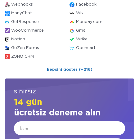
Webhooks
Facebook
ManyChat
Wix
GetResponse
Monday.com
WooCommerce
Gmail
Notion
Wrike
GoZen Forms
Opencart
ZOHO CRM
hepsini göster (+216)
sınırsız
14 gün
ücretsiz deneme alın