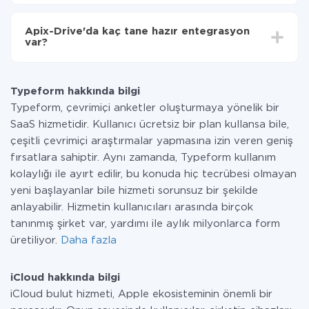
Tüm işlevler tüm tarife planlarında mevcut olduğundan
entegrasyon için ödeme yapmanız gerekmez.
Apix-Drive'da kaç tane hazır entegrasyon
Hizmetimiz aracılığıyla yalnızca bir sisteminizden
var?
diğerine aktarılan veri miktarı için ödeme yaparsınız.
Ayda az miktarda veriye sahipseniz, ücretsiz bir plan
Şu anda Typeform ve iCloud yanında 296 +
kullanabilir ve gerekirse ücretli bir plana geçebilirsiniz.
entegrasyonlarımız var
tarifeleri
hakkında daha fazla bilgi.
Typeform hakkında bilgi
Typeform, çevrimiçi anketler oluşturmaya yönelik bir
SaaS hizmetidir. Kullanıcı ücretsiz bir plan kullansa bile,
çeşitli çevrimiçi araştırmalar yapmasına izin veren geniş
fırsatlara sahiptir. Aynı zamanda, Typeform kullanım
kolaylığı ile ayırt edilir, bu konuda hiç tecrübesi olmayan
yeni başlayanlar bile hizmeti sorunsuz bir şekilde
anlayabilir. Hizmetin kullanıcıları arasında birçok
tanınmış şirket var, yardımı ile aylık milyonlarca form
üretiliyor.
Daha fazla
iCloud hakkında bilgi
iCloud bulut hizmeti, Apple ekosisteminin önemli bir