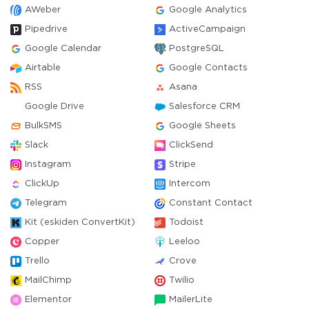
AWeber
Google Analytics
Pipedrive
ActiveCampaign
Google Calendar
PostgreSQL
Airtable
Google Contacts
RSS
Asana
Google Drive
Salesforce CRM
BulkSMS
Google Sheets
Slack
ClickSend
Instagram
Stripe
ClickUp
Intercom
Telegram
Constant Contact
Kit (eskiden ConvertKit)
Todoist
Copper
Leeloo
Trello
Crove
MailChimp
Twilio
Elementor
MailerLite