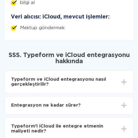
bilgi al
Veri alıcısı: iCloud, mevcut işlemler:
Mektup göndermek
SSS. Typeform ve iCloud entegrasyonu
hakkında
Typeform ve iCloud entegrasyonu nasıl
gerçekleştirilir?
İlk olarak,
'ı ApiX-Drive
'a kaydetmeniz gerekir.
Typeform'den iCloud'ye hangi verilerin aktarılacağını
Entegrasyon ne kadar sürer?
seçin
Otomatik güncellemeyi aç
Entegre etmek istediğiniz sisteme bağlı olarak kurulum
Artık veriler otomatik olarak Typeform'den
süresi 5 ile 30 dakika arasında değişebilir. Ortalama
iCloud'ye aktarılacaktır.
Typeform'i iCloud ile entegre etmenin
olarak, 10-15 dakika sürer.
maliyeti nedir?